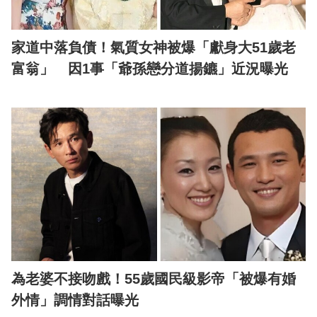
家道中落負債！氣質女神被爆「獻身大51歲老
富翁」 因1事「爺孫戀分道揚鑣」近況曝光
為老婆不接吻戲！55歲國民級影帝「被爆有婚
外情」調情對話曝光