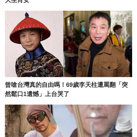
大生肖女
曾嗆台灣真的自由嗎！69歲李天柱遭罵翻「突
然鬆口1遺憾」上台哭了