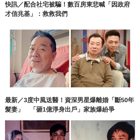
快訊／配合社宅被騙！數百房東悲喊「因政府
才信兆基」：救救我們
最新／3度中風送醫！資深男星爆離婚「斷50年
髮妻」 「砸1億淨身出戶」家族爆紛爭