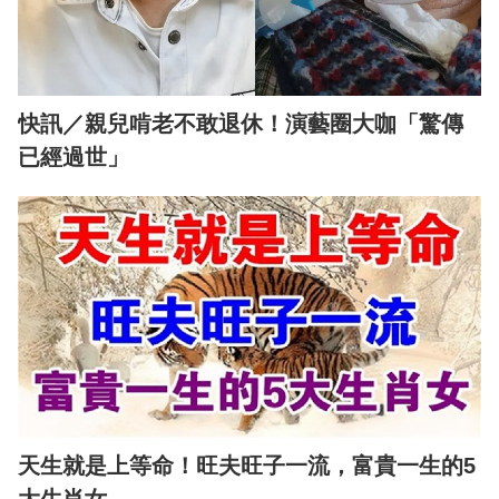
快訊／親兒啃老不敢退休！演藝圈大咖「驚傳
已經過世」
天生就是上等命！旺夫旺子一流，富貴一生的5