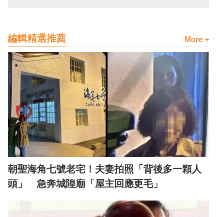
編輯精選推薦
More +
朝聖海角七號老宅！夫妻拍照「背後多一顆人
頭」 急奔城隍廟「屋主回應更毛」