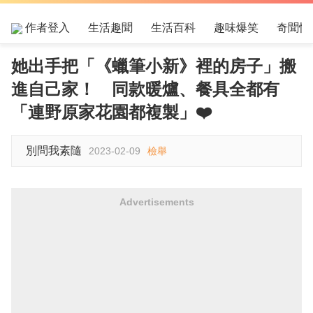
作者登入
生活趣聞
生活百科
趣味爆笑
奇聞怪
她出手把「《蠟筆小新》裡的房子」搬
進自己家！ 同款暖爐、餐具全都有
「連野原家花園都複製」❤️
別問我素隨
2023-02-09
檢舉
Advertisements