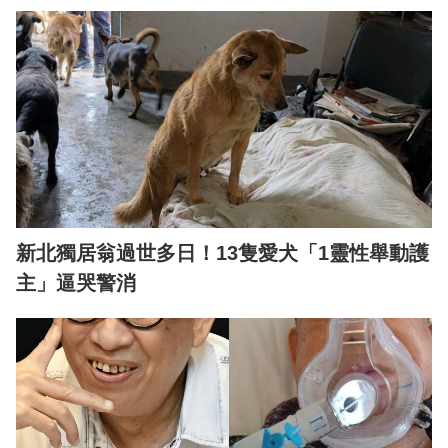
新北獨居翁過世多日！13隻愛犬「1靈性舉動護
主」逼哭警消