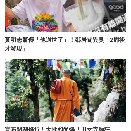
黃明志驚傳「他過世了」！鄰居聞異臭「2周後
才發現」
宣布閉關修行！大批和尚爆「男女寺廟狂