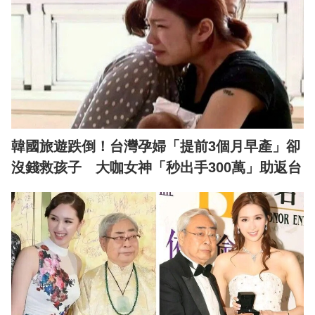
韓國旅遊跌倒！台灣孕婦「提前3個月早產」卻
沒錢救孩子 大咖女神「秒出手300萬」助返台