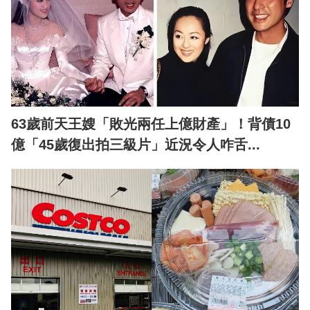
63歲前天王嫂「敗光兩任上億財產」！背債10
億「45歲復出拍三級片」近況令人咋舌...