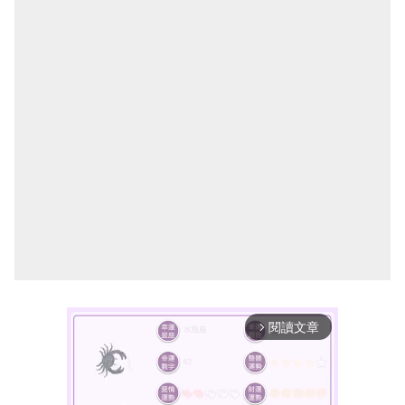
閱讀文章
arrow_forward_ios