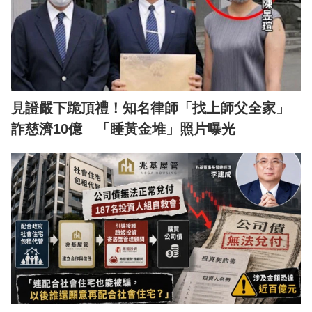
見證嚴下跪頂禮！知名律師「找上師父全家」
詐慈濟10億 「睡黃金堆」照片曝光