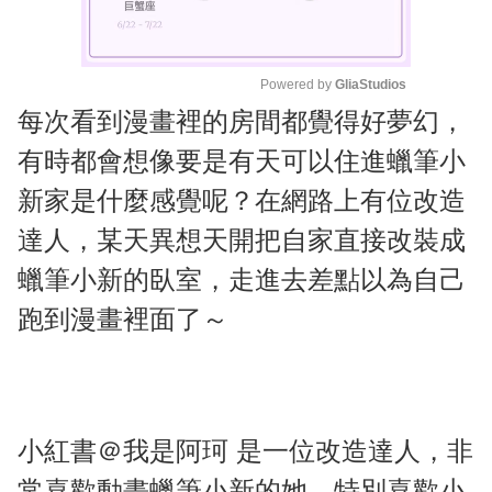
Powered by 
GliaStudios
每次看到漫畫裡的房間都覺得好夢幻，
M
u
有時都會想像要是有天可以住進蠟筆小
t
新家是什麼感覺呢？在網路上有位改造
e
達人，某天異想天開把自家直接改裝成
蠟筆小新的臥室，走進去差點以為自己
跑到漫畫裡面了～
小紅書＠我是阿珂 是一位改造達人，非
常喜歡動畫蠟筆小新的她，特別喜歡小