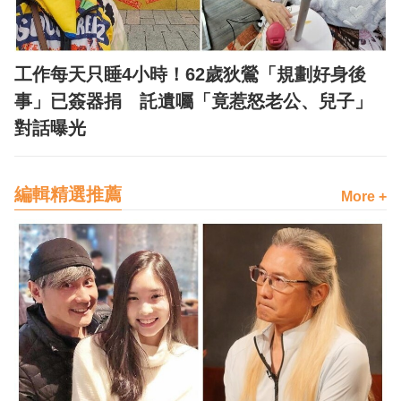
工作每天只睡4小時！62歲狄鶯「規劃好身後
事」已簽器捐 託遺囑「竟惹怒老公、兒子」
對話曝光
編輯精選推薦
More +