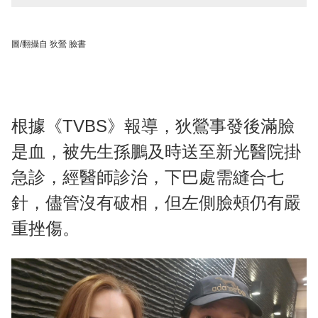
圖/翻攝自 狄鶯 臉書
根據《TVBS》報導，狄鶯事發後滿臉
是血，被先生孫鵬及時送至新光醫院掛
急診，經醫師診治，下巴處需縫合七
針，儘管沒有破相，但左側臉頰仍有嚴
重挫傷。