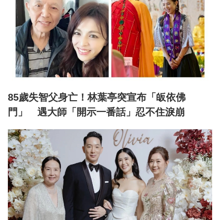
85歲失智父身亡！林葉亭突宣布「皈依佛
門」 遇大師「開示一番話」忍不住淚崩