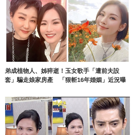
弟成植物人、姊猝逝！玉女歌手「遭前夫設
套」騙走娘家房產 「狠斬16年婚姻」近況曝