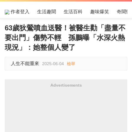
作者登入
生活趣聞
生活百科
趣味爆笑
奇聞怪
63歲狄鶯噴血送醫！被醫生勸「盡量不
要出門」傷勢不輕 孫鵬曝「水深火熱
現況」：她整個人變了
人生不能重來
2025-06-04
檢舉
Advertisements