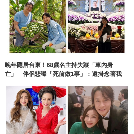
晚年隱居台東！68歲名主持失蹤「車內身
亡」 伴侶悲曝「死前做1事」：還掛念著我