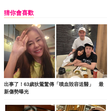
猜你會喜歡
出事了！63歲狄鶯驚傳「噴血毀容送醫」 最
新傷勢曝光