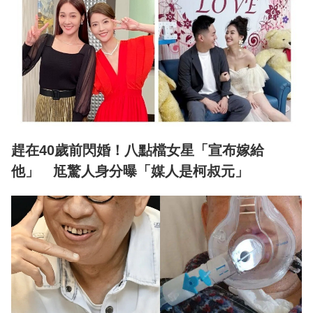
趕在40歲前閃婚！八點檔女星「宣布嫁給
他」 尪驚人身分曝「媒人是柯叔元」