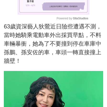
Powered by 
GliaStudios
63歲資深藝人狄鶯近日險些遭遇不測，
M
u
當時她騎乘電動車外出採買早點，不料
t
車輛暴衝，她為了不要撞到停在車庫中
e
孫鵬、孫安佐的車，車頭一轉直接撞上
牆壁！