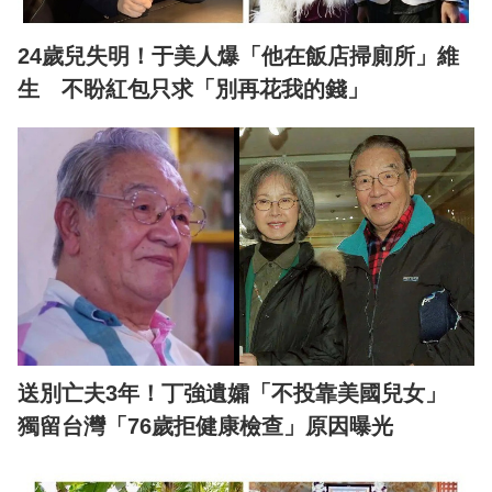
24歲兒失明！于美人爆「他在飯店掃廁所」維
生 不盼紅包只求「別再花我的錢」
送別亡夫3年！丁強遺孀「不投靠美國兒女」
獨留台灣「76歲拒健康檢查」原因曝光