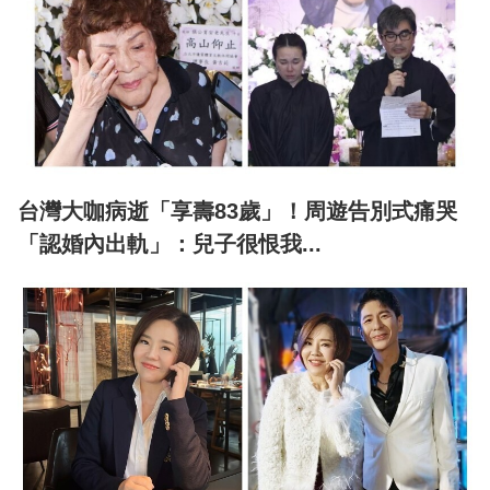
台灣大咖病逝「享壽83歲」！周遊告別式痛哭
「認婚內出軌」：兒子很恨我...