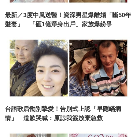
最新／3度中風送醫！資深男星爆離婚「斷50年
髮妻」 「砸1億淨身出戶」家族爆紛爭
台語歌后慟別摯愛！告別式上認「早隱瞞病
情」 道歉哭喊：原諒我簽放棄急救