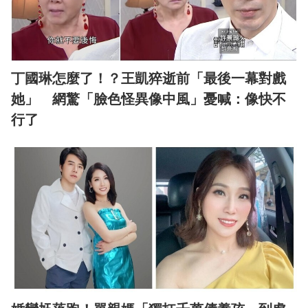
丁國琳怎麼了！？王凱猝逝前「最後一幕對戲
她」 網驚「臉色怪異像中風」憂喊：像快不
行了