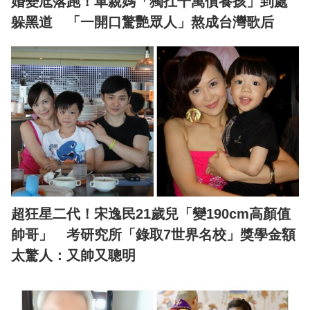
婚變尪落跑！單親媽「獨扛千萬債養孩」到處
躲黑道 「一開口驚艷眾人」熬成台灣歌后
超狂星二代！宋逸民21歲兒「變190cm高顏值
帥哥」 考研究所「錄取7世界名校」獎學金額
太驚人：又帥又聰明