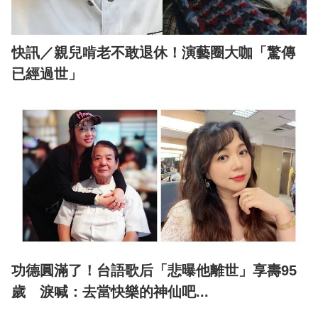
快訊／親兒啃老不敢退休！演藝圈大咖「驚傳
已經過世」
功德圓滿了！台語歌后「悲曝他離世」享壽95
歲 淚喊：去當快樂的神仙吧...