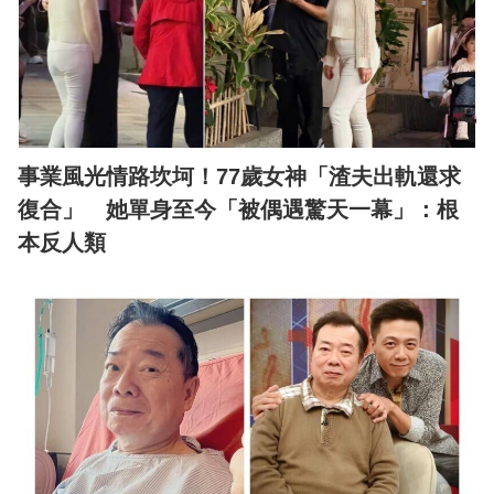
事業風光情路坎坷！77歲女神「渣夫出軌還求
復合」 她單身至今「被偶遇驚天一幕」：根
本反人類