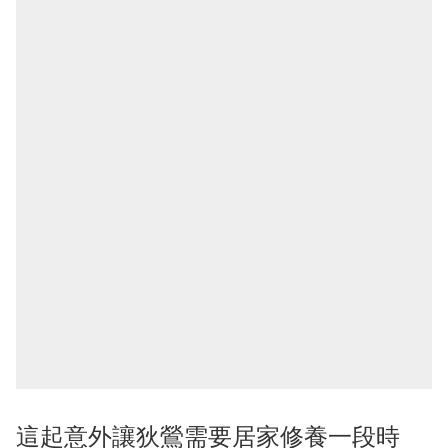
這起意外讓狄鶯需要居家修養一段時