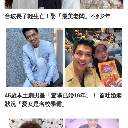
台玻長子輕生亡！娶「最美老闆」不到2年
45歲本土劇男星「驚曝已婚16年」！ 首吐婚姻
狀況「愛女是名校學霸」