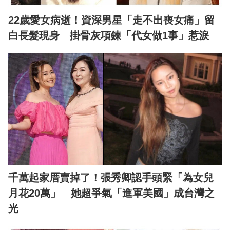
22歲愛女病逝！資深男星「走不出喪女痛」留
白長髮現身 掛骨灰項鍊「代女做1事」惹淚
千萬起家厝賣掉了！張秀卿認手頭緊「為女兒
月花20萬」 她超爭氣「進軍美國」成台灣之
光