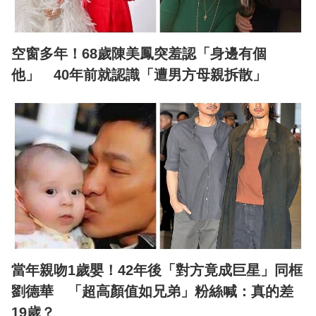
空窗多年！68歲陳美鳳突羞認「身邊有個
他」 40年前就認識「遭男方母親拆散」
當年親吻1歲嬰！42年後「對方竟成巨星」同框
劉德華 「超高顏值如兄弟」粉絲喊：真的差
19歲？