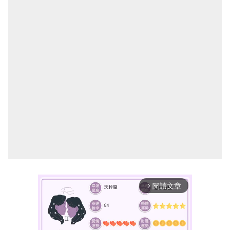
閱讀文章
arrow_forward_ios