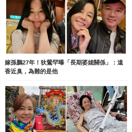
嫁孫鵬27年！狄鶯罕曝「長期婆媳關係」：遠
香近臭，為難的是他