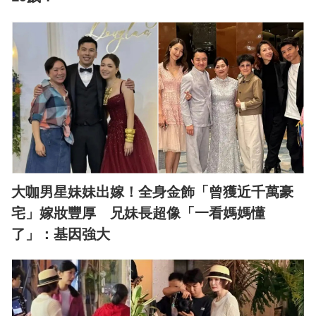
大咖男星妹妹出嫁！全身金飾「曾獲近千萬豪
宅」嫁妝豐厚 兄妹長超像「一看媽媽懂
了」：基因強大