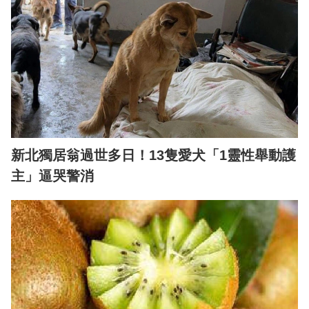
新北獨居翁過世多日！13隻愛犬「1靈性舉動護
主」逼哭警消