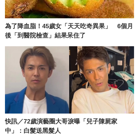
為了降血脂！45歲女「天天吃奇異果」 6個月
後「到醫院檢查」結果呆住了
快訊／72歲演藝圈大哥淚曝「兒子陳屍家
中」：白髮送黑髮人