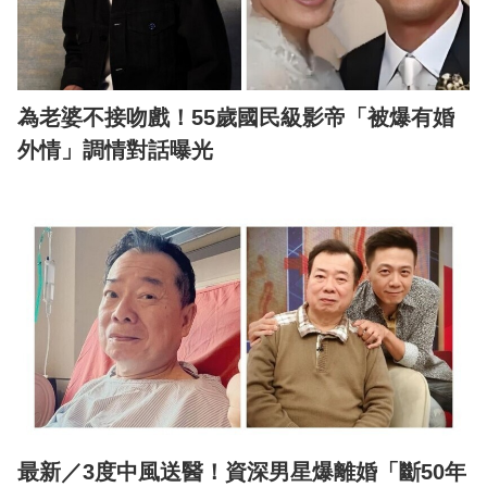
為老婆不接吻戲！55歲國民級影帝「被爆有婚
外情」調情對話曝光
最新／3度中風送醫！資深男星爆離婚「斷50年