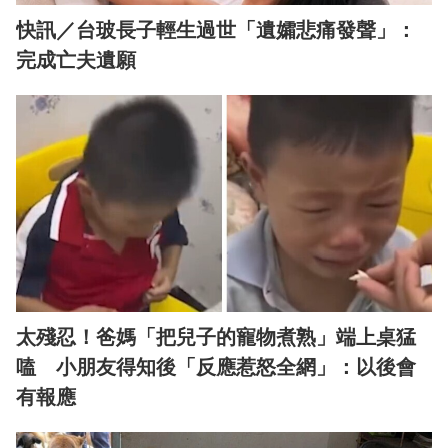
快訊／台玻長子輕生過世「遺孀悲痛發聲」：
完成亡夫遺願
太殘忍！爸媽「把兒子的寵物煮熟」端上桌猛
嗑 小朋友得知後「反應惹怒全網」：以後會
有報應