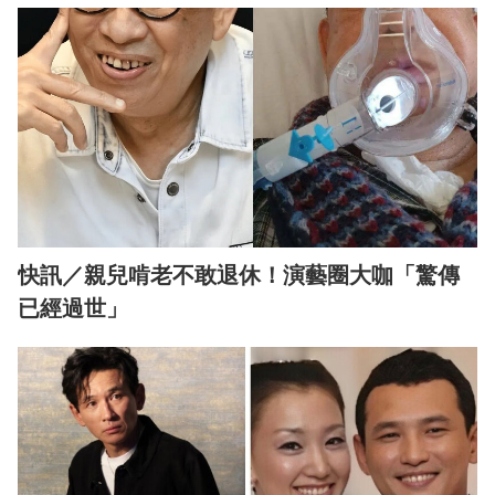
快訊／親兒啃老不敢退休！演藝圈大咖「驚傳
已經過世」