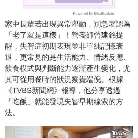
Powered by 
GliaStudios
家中長輩若出現異常舉動，別急著認為
M
u
「老了就是這樣」！營養師曾建銘提
t
醒，失智症初期表現並非單純記憶衰
e
退，更常見的是生活能力、情緒反應、
飲食模式與判斷能力逐漸產生變化，尤
其可從用餐時的狀況察覺端倪。根據
《TVBS新聞網》報導，他分享透過
「吃飯」就能發現失智早期線索的方
法。