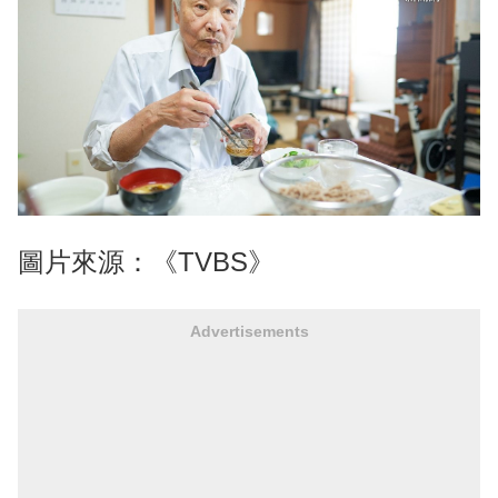
圖片來源：《TVBS》
Advertisements