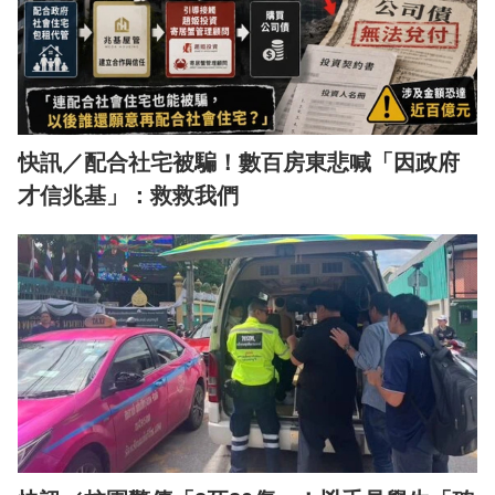
快訊／配合社宅被騙！數百房東悲喊「因政府
才信兆基」：救救我們