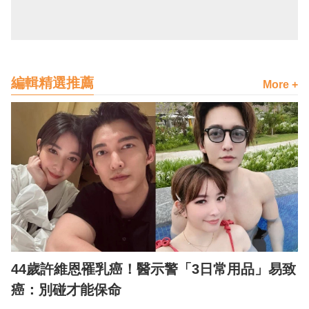
編輯精選推薦
More +
44歲許維恩罹乳癌！醫示警「3日常用品」易致
癌：別碰才能保命