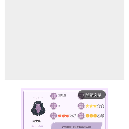
閱讀文章
arrow_forward_ios