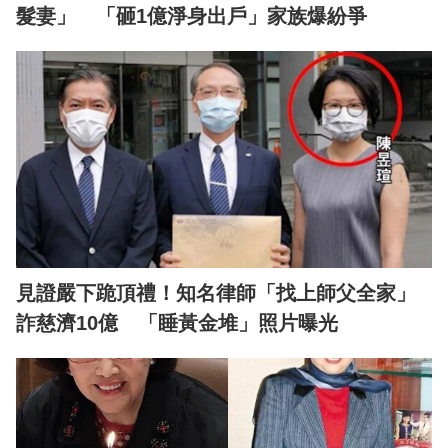
髮妻」 「砸1億淨身出戶」家族爆紛爭
見證嚴下跪頂禮！知名律師「找上師父全家」
詐慈濟10億 「睡黃金堆」照片曝光