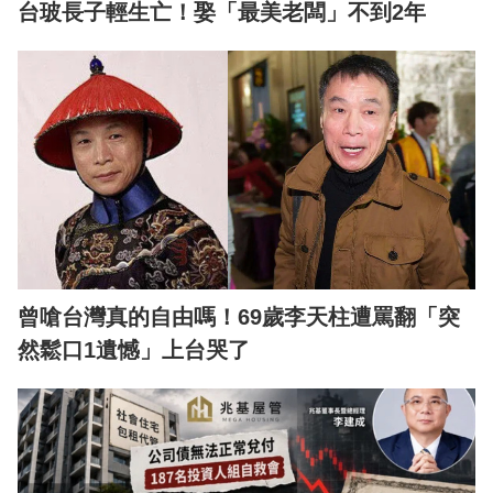
台玻長子輕生亡！娶「最美老闆」不到2年
曾嗆台灣真的自由嗎！69歲李天柱遭罵翻「突
然鬆口1遺憾」上台哭了