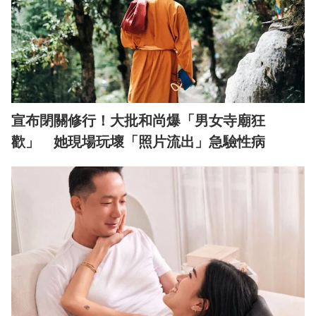
宣布閉關修行！大批和尚爆「男女寺廟狂
歡」 她現場玩壞「照片流出」急驗性病