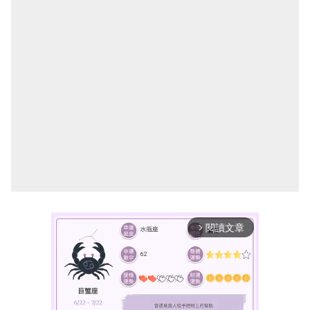
閱讀文章
arrow_forward_ios