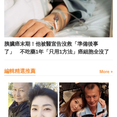
胰臟癌末期！他被醫宣告沒救「準備後事
了」 不吃藥1年「只用1方法」癌細胞全沒了
編輯精選推薦
More +