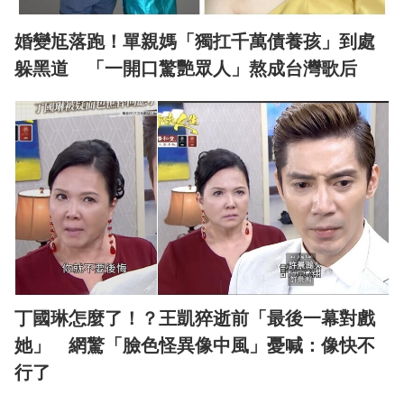
婚變尪落跑！單親媽「獨扛千萬債養孩」到處
躲黑道 「一開口驚艷眾人」熬成台灣歌后
丁國琳怎麼了！？王凱猝逝前「最後一幕對戲
她」 網驚「臉色怪異像中風」憂喊：像快不
行了