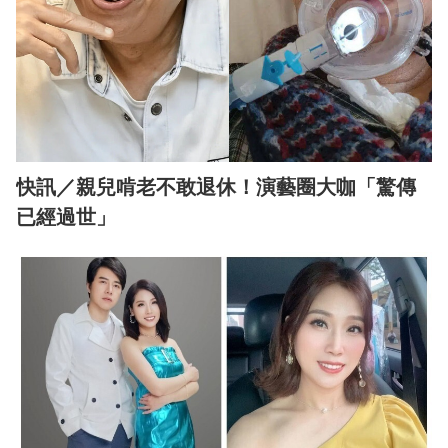
快訊／親兒啃老不敢退休！演藝圈大咖「驚傳
已經過世」