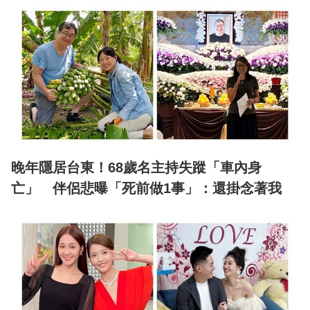
晚年隱居台東！68歲名主持失蹤「車內身
亡」 伴侶悲曝「死前做1事」：還掛念著我