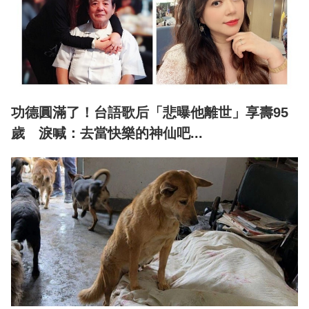
功德圓滿了！台語歌后「悲曝他離世」享壽95
歲 淚喊：去當快樂的神仙吧...