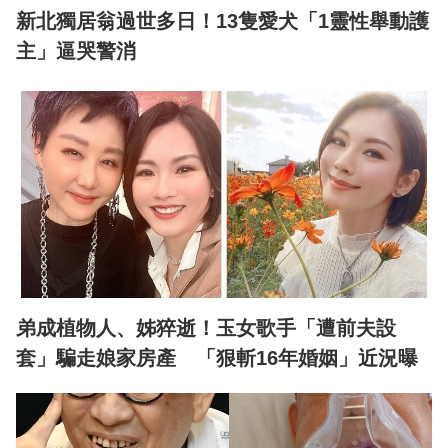
新北獨居翁過世多日！13隻愛犬「1靈性舉動護
主」逼哭警消
弟成植物人、姊猝逝！玉女歌手「遭前夫設
套」騙走娘家房產 「狠斬16年婚姻」近況曝