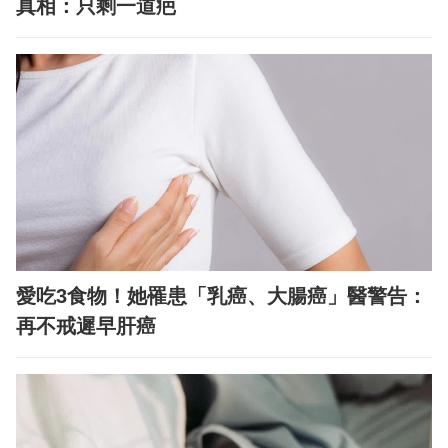
真相：只剩一道疤
愛吃3食物！她罹患「乳癌、大腸癌」醫警告：
再不戒遲早肝癌