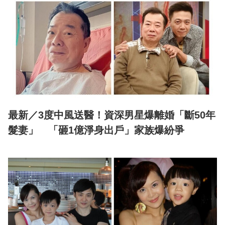
最新／3度中風送醫！資深男星爆離婚「斷50年
髮妻」 「砸1億淨身出戶」家族爆紛爭