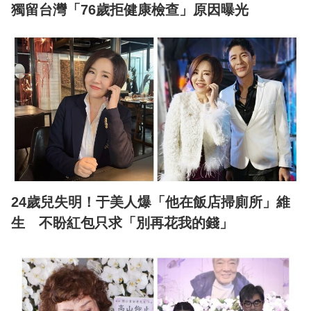
獨留台灣「76歲拒健康檢查」原因曝光
24歲兒失明！于美人爆「他在飯店掃廁所」維
生 不盼紅包只求「別再花我的錢」