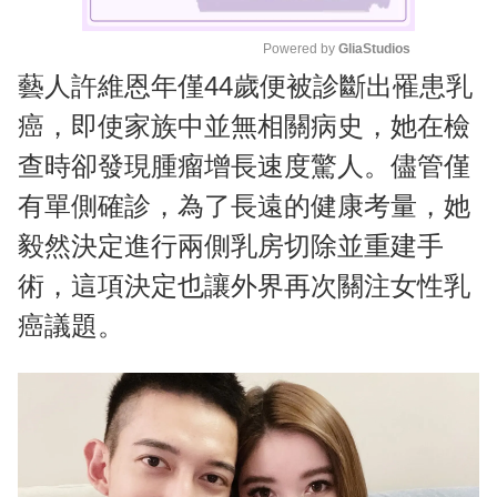
Powered by 
GliaStudios
藝人許維恩年僅44歲便被診斷出罹患乳
M
u
癌，即使家族中並無相關病史，她在檢
t
查時卻發現腫瘤增長速度驚人。儘管僅
e
有單側確診，為了長遠的健康考量，她
毅然決定進行兩側乳房切除並重建手
術，這項決定也讓外界再次關注女性乳
癌議題。