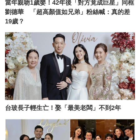
當年親吻1歲嬰！42年後「對方竟成巨星」同框
劉德華 「超高顏值如兄弟」粉絲喊：真的差
19歲？
台玻長子輕生亡！娶「最美老闆」不到2年