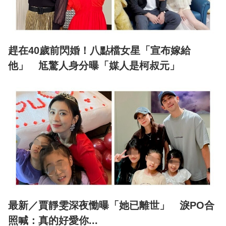
趕在40歲前閃婚！八點檔女星「宣布嫁給
他」 尪驚人身分曝「媒人是柯叔元」
最新／賈靜雯深夜慟曝「她已離世」 淚PO合
照喊：真的好愛你...