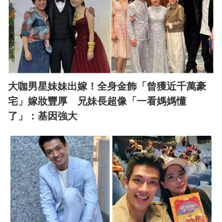
大咖男星妹妹出嫁！全身金飾「曾獲近千萬豪
宅」嫁妝豐厚 兄妹長超像「一看媽媽懂
了」：基因強大