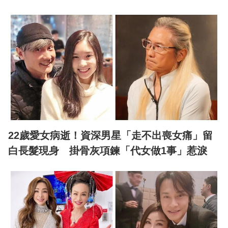
22歲愛女病逝！資深男星「走不出喪女痛」留
白長髮現身 掛骨灰項鍊「代女做1事」惹淚