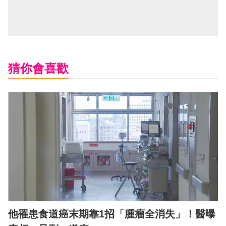
猜你會喜歡
他罹患食道癌末期靠1招「腫瘤全消失」！醫曝