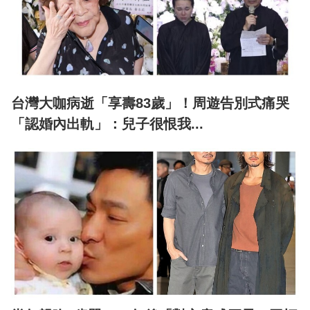
台灣大咖病逝「享壽83歲」！周遊告別式痛哭
「認婚內出軌」：兒子很恨我...