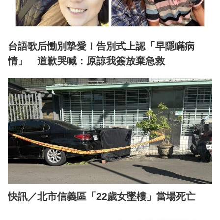
台語歌后慟別摯愛！告別式上認「早隱瞞病
情」 道歉哭喊：原諒我簽放棄急救
快訊／北市信義區「22歲女墜樓」當場死亡