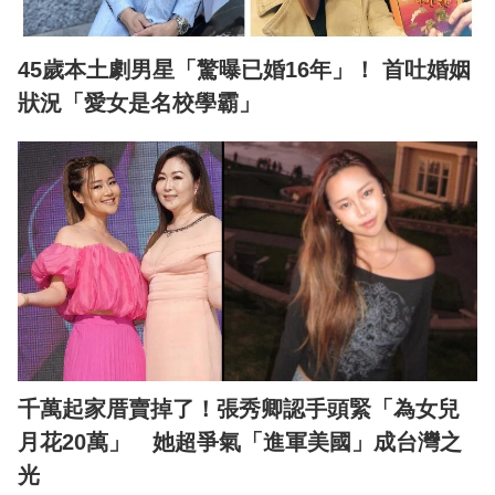
45歲本土劇男星「驚曝已婚16年」！ 首吐婚姻
狀況「愛女是名校學霸」
千萬起家厝賣掉了！張秀卿認手頭緊「為女兒
月花20萬」 她超爭氣「進軍美國」成台灣之
光