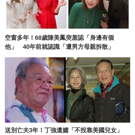
空窗多年！68歲陳美鳳突羞認「身邊有個
他」 40年前就認識「遭男方母親拆散」
送別亡夫3年！丁強遺孀「不投靠美國兒女」