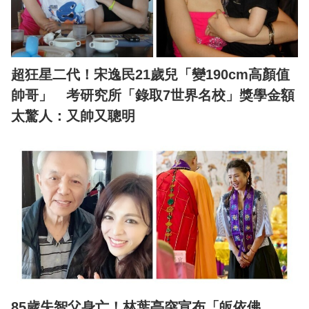
超狂星二代！宋逸民21歲兒「變190cm高顏值
帥哥」 考研究所「錄取7世界名校」獎學金額
太驚人：又帥又聰明
85歲失智父身亡！林葉亭突宣布「皈依佛