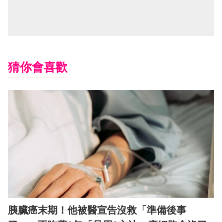
猜你會喜歡
胰臟癌末期！他被醫宣告沒救「準備後事