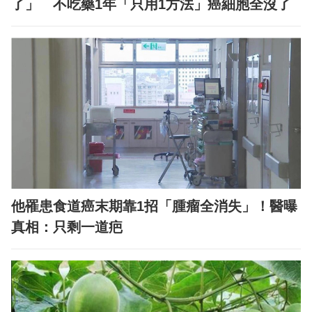
了」 不吃藥1年「只用1方法」癌細胞全沒了
他罹患食道癌末期靠1招「腫瘤全消失」！醫曝
真相：只剩一道疤