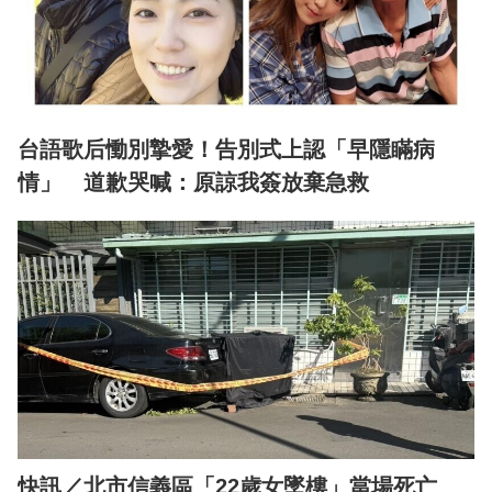
台語歌后慟別摯愛！告別式上認「早隱瞞病
情」 道歉哭喊：原諒我簽放棄急救
快訊／北市信義區「22歲女墜樓」當場死亡