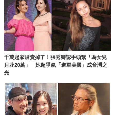
千萬起家厝賣掉了！張秀卿認手頭緊「為女兒
月花20萬」 她超爭氣「進軍美國」成台灣之
光