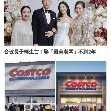
台玻長子輕生亡！娶「最美老闆」不到2年