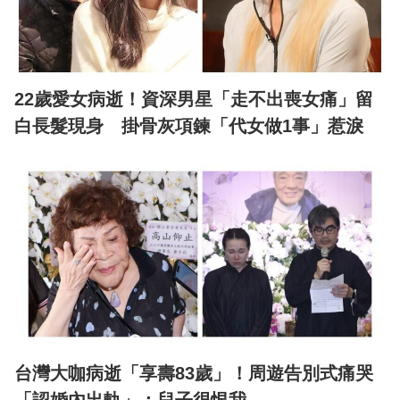
22歲愛女病逝！資深男星「走不出喪女痛」留
白長髮現身 掛骨灰項鍊「代女做1事」惹淚
台灣大咖病逝「享壽83歲」！周遊告別式痛哭