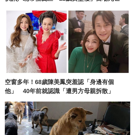
空窗多年！68歲陳美鳳突羞認「身邊有個
他」 40年前就認識「遭男方母親拆散」