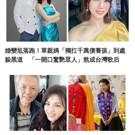
婚變尪落跑！單親媽「獨扛千萬債養孩」到處
躲黑道 「一開口驚艷眾人」熬成台灣歌后