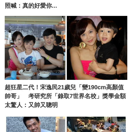
照喊：真的好愛你...
超狂星二代！宋逸民21歲兒「變190cm高顏值
帥哥」 考研究所「錄取7世界名校」獎學金額
太驚人：又帥又聰明