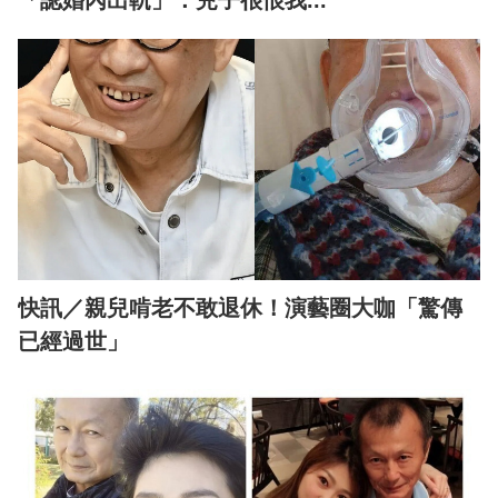
「認婚內出軌」：兒子很恨我...
快訊／親兒啃老不敢退休！演藝圈大咖「驚傳
已經過世」