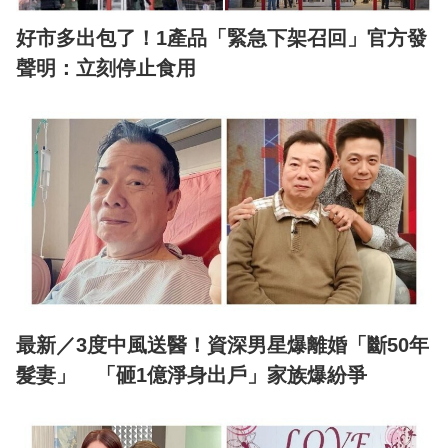
好市多出包了！1產品「緊急下架召回」官方發
聲明：立刻停止食用
最新／3度中風送醫！資深男星爆離婚「斷50年
髮妻」 「砸1億淨身出戶」家族爆紛爭