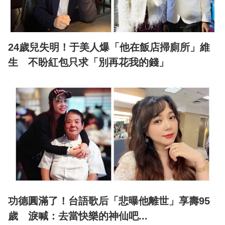
24歲兒失明！于美人爆「他在飯店掃廁所」維
生 不盼紅包只求「別再花我的錢」
功德圓滿了！台語歌后「悲曝他離世」享壽95
歲 淚喊：去當快樂的神仙吧...