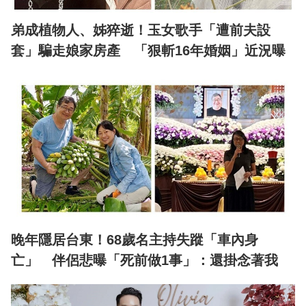
弟成植物人、姊猝逝！玉女歌手「遭前夫設
套」騙走娘家房產 「狠斬16年婚姻」近況曝
晚年隱居台東！68歲名主持失蹤「車內身
亡」 伴侶悲曝「死前做1事」：還掛念著我