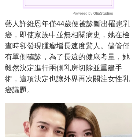
Powered by 
GliaStudios
藝人許維恩年僅44歲便被診斷出罹患乳
M
u
癌，即使家族中並無相關病史，她在檢
t
查時卻發現腫瘤增長速度驚人。儘管僅
e
有單側確診，為了長遠的健康考量，她
毅然決定進行兩側乳房切除並重建手
術，這項決定也讓外界再次關注女性乳
癌議題。