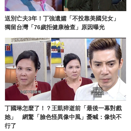
送別亡夫3年！丁強遺孀「不投靠美國兒女」
獨留台灣「76歲拒健康檢查」原因曝光
丁國琳怎麼了！？王凱猝逝前「最後一幕對戲
她」 網驚「臉色怪異像中風」憂喊：像快不
行了