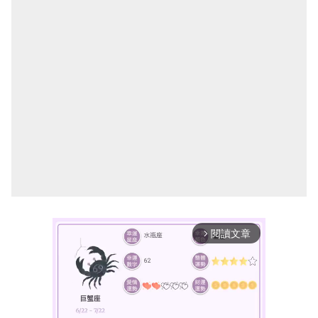
閱讀文章
arrow_forward_ios