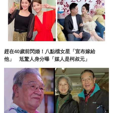
趕在40歲前閃婚！八點檔女星「宣布嫁給
他」 尪驚人身分曝「媒人是柯叔元」