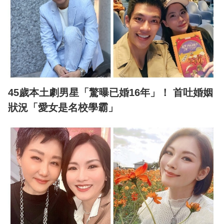
45歲本土劇男星「驚曝已婚16年」！ 首吐婚姻
狀況「愛女是名校學霸」