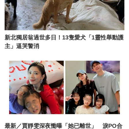
新北獨居翁過世多日！13隻愛犬「1靈性舉動護
主」逼哭警消
最新／賈靜雯深夜慟曝「她已離世」 淚PO合