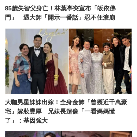
85歲失智父身亡！林葉亭突宣布「皈依佛
門」 遇大師「開示一番話」忍不住淚崩
大咖男星妹妹出嫁！全身金飾「曾獲近千萬豪
宅」嫁妝豐厚 兄妹長超像「一看媽媽懂
了」：基因強大