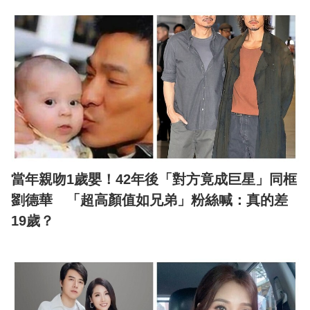
當年親吻1歲嬰！42年後「對方竟成巨星」同框
劉德華 「超高顏值如兄弟」粉絲喊：真的差
19歲？