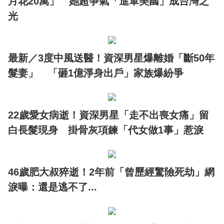
月花20萬」 她超爭氣「進軍美國」成台灣之
光
最新／3度中風送醫！資深男星爆離婚「斷50年
髮妻」 「砸1億淨身出戶」家族爆紛爭
22歲愛女病逝！資深男星「走不出喪女痛」留
白長髮現身 掛骨灰項鍊「代女做1事」惹淚
46歲肥大叔猝逝！2年前「曾歷經驚險死劫」網
淚曝：還是逃不了...