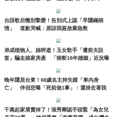
台語歌后慟別摯愛！告別式上認「早隱瞞病
情」 道歉哭喊：原諒我簽放棄急救
弟成植物人、姊猝逝！玉女歌手「遭前夫設
套」騙走娘家房產 「狠斬16年婚姻」近況曝
晚年隱居台東！68歲名主持失蹤「車內身
亡」 伴侶悲曝「死前做1事」：還掛念著我
千萬起家厝賣掉了！張秀卿認手頭緊「為女兒