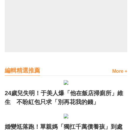
編輯精選推薦
More +
24歲兒失明！于美人爆「他在飯店掃廁所」維
生 不盼紅包只求「別再花我的錢」
婚變尪落跑！單親媽「獨扛千萬債養孩」到處