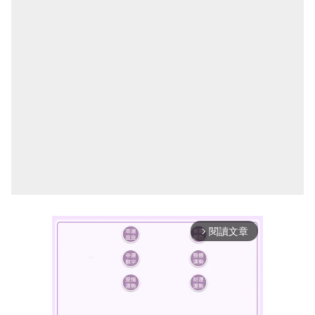
閱讀文章
arrow_forward_ios