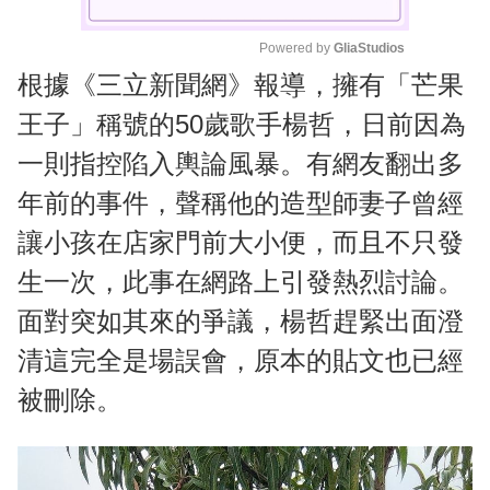
Powered by 
GliaStudios
根據《三立新聞網》報導，擁有「芒果
M
u
王子」稱號的50歲歌手楊哲，日前因為
t
一則指控陷入輿論風暴。有網友翻出多
e
年前的事件，聲稱他的造型師妻子曾經
讓小孩在店家門前大小便，而且不只發
生一次，此事在網路上引發熱烈討論。
面對突如其來的爭議，楊哲趕緊出面澄
清這完全是場誤會，原本的貼文也已經
被刪除。