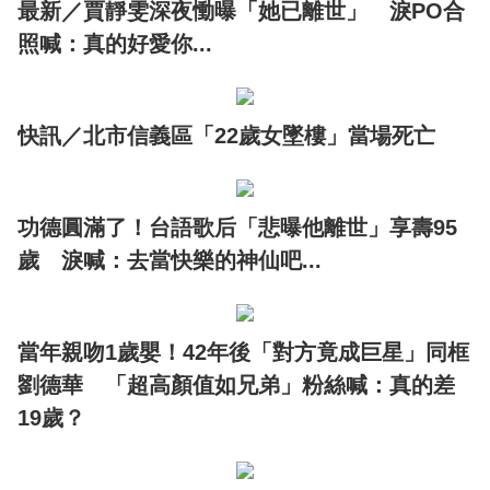
最新／賈靜雯深夜慟曝「她已離世」 淚PO合
照喊：真的好愛你...
快訊／北市信義區「22歲女墜樓」當場死亡
功德圓滿了！台語歌后「悲曝他離世」享壽95
歲 淚喊：去當快樂的神仙吧...
當年親吻1歲嬰！42年後「對方竟成巨星」同框
劉德華 「超高顏值如兄弟」粉絲喊：真的差
19歲？