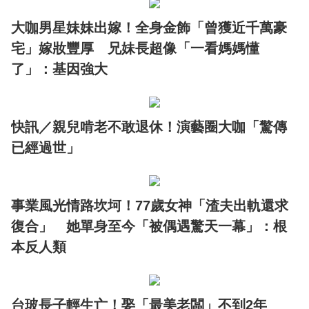
大咖男星妹妹出嫁！全身金飾「曾獲近千萬豪
宅」嫁妝豐厚 兄妹長超像「一看媽媽懂
了」：基因強大
快訊／親兒啃老不敢退休！演藝圈大咖「驚傳
已經過世」
事業風光情路坎坷！77歲女神「渣夫出軌還求
復合」 她單身至今「被偶遇驚天一幕」：根
本反人類
台玻長子輕生亡！娶「最美老闆」不到2年