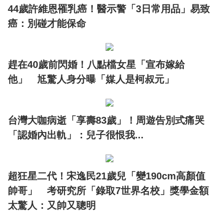
44歲許維恩罹乳癌！醫示警「3日常用品」易致
癌：別碰才能保命
趕在40歲前閃婚！八點檔女星「宣布嫁給
他」 尪驚人身分曝「媒人是柯叔元」
台灣大咖病逝「享壽83歲」！周遊告別式痛哭
「認婚內出軌」：兒子很恨我...
超狂星二代！宋逸民21歲兒「變190cm高顏值
帥哥」 考研究所「錄取7世界名校」獎學金額
太驚人：又帥又聰明