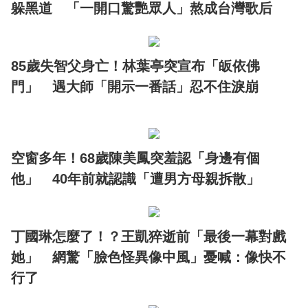
躲黑道 「一開口驚艷眾人」熬成台灣歌后
85歲失智父身亡！林葉亭突宣布「皈依佛
門」 遇大師「開示一番話」忍不住淚崩
空窗多年！68歲陳美鳳突羞認「身邊有個
他」 40年前就認識「遭男方母親拆散」
丁國琳怎麼了！？王凱猝逝前「最後一幕對戲
她」 網驚「臉色怪異像中風」憂喊：像快不
行了