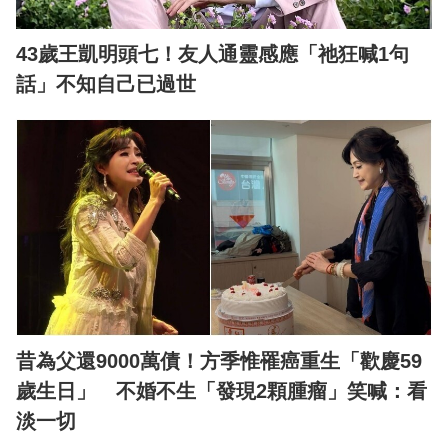
43歲王凱明頭七！友人通靈感應「祂狂喊1句
話」不知自己已過世
昔為父還9000萬債！方季惟罹癌重生「歡慶59
歲生日」 不婚不生「發現2顆腫瘤」笑喊：看
淡一切