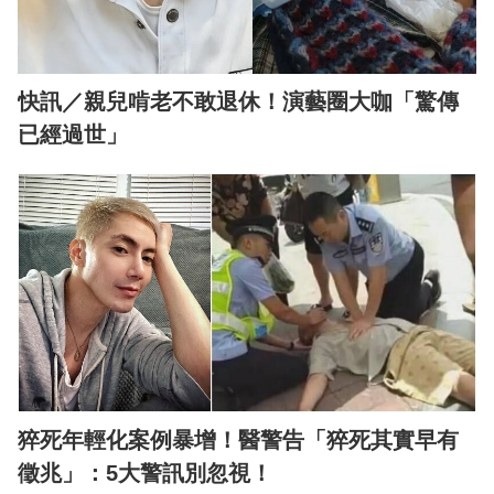
快訊／親兒啃老不敢退休！演藝圈大咖「驚傳
已經過世」
猝死年輕化案例暴增！醫警告「猝死其實早有
徵兆」：5大警訊別忽視！