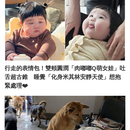
行走的表情包！雙頰圓潤「肉嘟嘟Q萌女娃」吐
舌超古錐 睡覺「化身米其林安靜天使」想抱
緊處理❤️