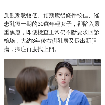
反觀期數較低、預期癒後條件較佳、罹
患乳癌一期的30歲年輕女子，卻陷入嚴
重焦慮，即便檢查正常仍不斷要求回診
檢驗，大約3年後右側乳房又長出新腫
瘤，癌症再度找上門。