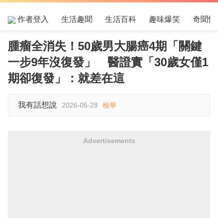
作者登入
生活趣聞
生活百科
趣味爆笑
奇聞怪
腫瘤全消失！50歲男大腸癌4期「關鍵
一步9年沒復發」 醫證實「30歲女僅1
期卻復發」：就差在這
我有話想說
2026-05-28
檢舉
Advertisements