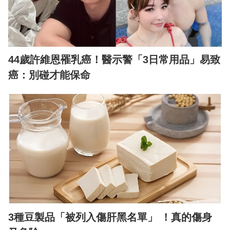
44歲許維恩罹乳癌！醫示警「3日常用品」易致
癌：別碰才能保命
3種豆製品「被列入傷肝黑名單」 ！真的傷身