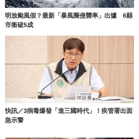
明放颱風假？最新「暴風圈侵襲率」出爐 6縣
市衝破5成
快訊／3病毒爆發「進三國時代」！疾管署出面
急示警