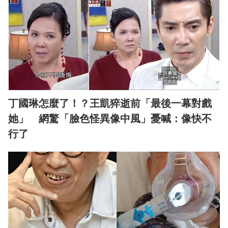
丁國琳怎麼了！？王凱猝逝前「最後一幕對戲
她」 網驚「臉色怪異像中風」憂喊：像快不
行了