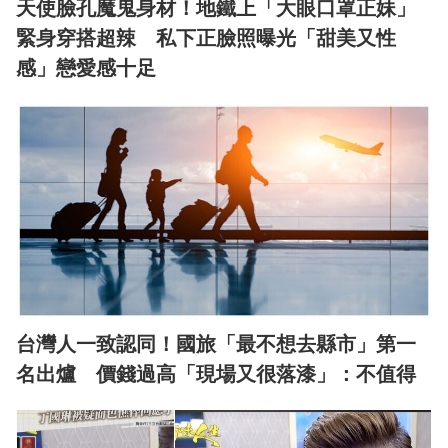
天使臉孔魔鬼身材！地鐵上「大眼口罩正妹」
緊身穿搭超辣 私下正臉照曝光「甜美又性
感」戀愛感十足
台灣人一致認同！國旅「最不想去縣市」第一
名出爐 價錢過高「現場又很落漆」：不值得