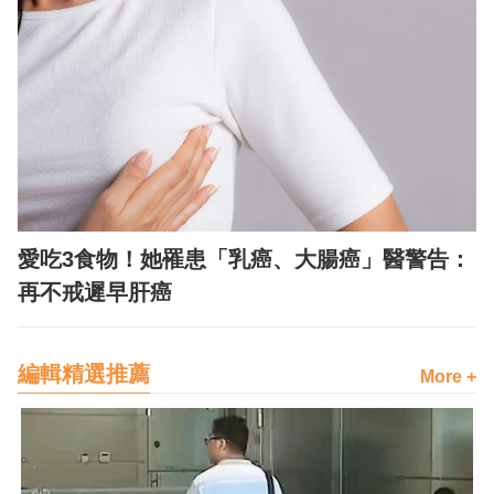
愛吃3食物！她罹患「乳癌、大腸癌」醫警告：
再不戒遲早肝癌
編輯精選推薦
More +