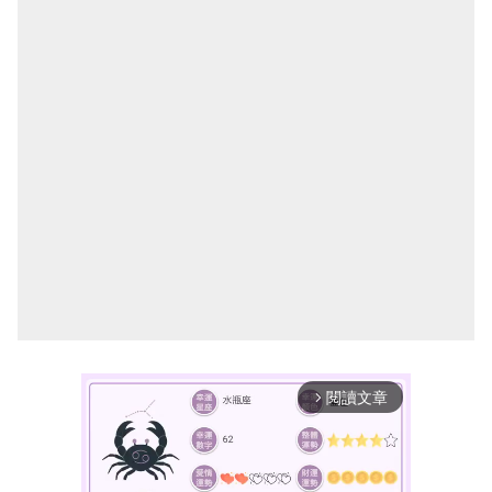
閱讀文章
arrow_forward_ios