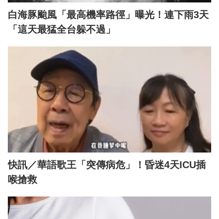
白海豚颱風「最高機率路徑」曝光！連下雨3天
「這天最猛全台躲不過」
快訊／華語歌王「突傳病危」！昏迷4天ICU插
喉搶救