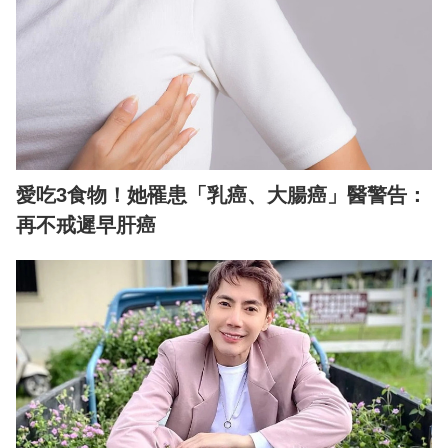
愛吃3食物！她罹患「乳癌、大腸癌」醫警告：
再不戒遲早肝癌