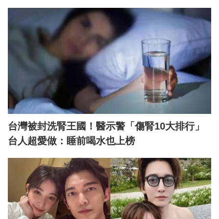
台灣被封洗腎王國！醫示警「傷腎10大排行」
台人超愛做：睡前喝水也上榜