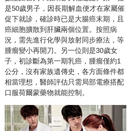
是50歲男子，因長期解血便才在家屬催
促下就診，確診時已是大腸癌末期，且
癌細胞擴散到肝臟兩個位置。按照病
況，需先進行化學與放射同步療法，等
腫瘤變小再開刀。另一位則是30歲女
子，初診斷為第一期乳癌，腫瘤僅約1
公分，沒有家族遺傳史，各方面條件都
相當理想，醫師評估只需局部電療搭配
口服荷爾蒙藥物就能控制。