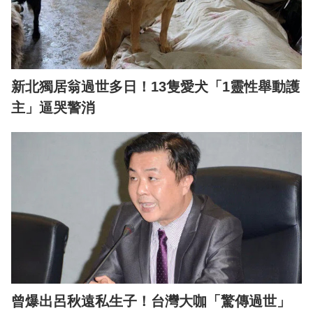
新北獨居翁過世多日！13隻愛犬「1靈性舉動護
主」逼哭警消
曾爆出呂秋遠私生子！台灣大咖「驚傳過世」