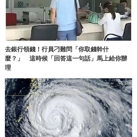
去銀行領錢！行員刁難問「你取錢幹什
麼？」 這時候「回答這一句話」馬上給你辦
理