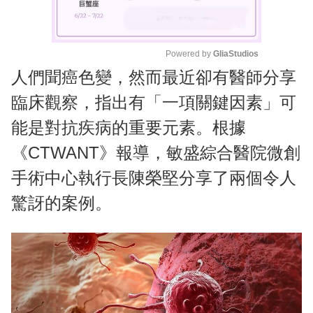
Powered by 
GliaStudios
人們聞癌色變，然而最近卻有醫師分享
M
u
臨床觀察，指出有「一項關鍵因素」可
t
能是對抗疾病的重要元素。根據
e
《CTWANT》報導，敏盛綜合醫院微創
手術中心執行長陳榮堅分享了兩個令人
驚訝的案例。