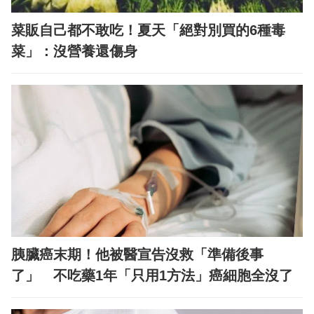
菜販自己都不敢吃！夏天「絕對別買的6種毒
菜」：沒營養還傷身
胰臟癌末期！他被醫宣告沒救「準備後事
了」 不吃藥1年「只用1方法」癌細胞全沒了