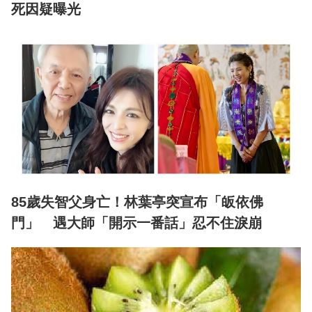
死因疑曝光
85歲失智父身亡！林葉亭突宣布「皈依佛
門」 遇大師「開示一番話」忍不住淚崩