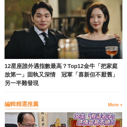
12星座誰外遇指數最高？Top12金牛「把家庭
放第一」固執又深情 冠軍「喜新但不厭舊」
另一半難發現
編輯精選推薦
More +