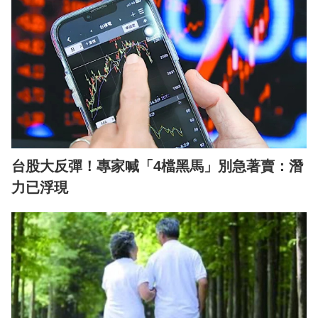
台股大反彈！專家喊「4檔黑馬」別急著賣：潛
力已浮現