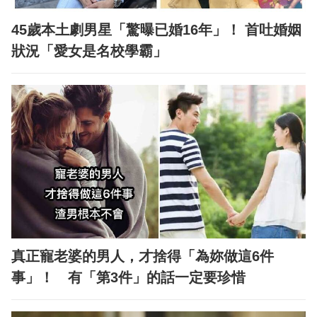
45歲本土劇男星「驚曝已婚16年」！ 首吐婚姻
狀況「愛女是名校學霸」
真正寵老婆的男人，才捨得「為妳做這6件
事」！ 有「第3件」的話一定要珍惜