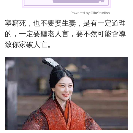
Powered by 
GliaStudios
寧窮死，也不要娶生妻，是有一定道理
M
u
的，一定要聽老人言，要不然可能會導
t
致你家破人亡。
e