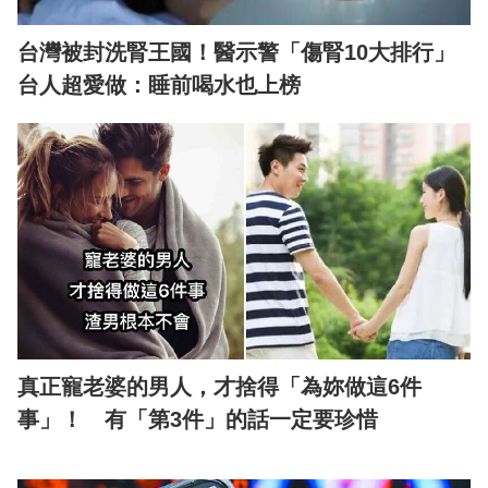
台灣被封洗腎王國！醫示警「傷腎10大排行」
台人超愛做：睡前喝水也上榜
真正寵老婆的男人，才捨得「為妳做這6件
事」！ 有「第3件」的話一定要珍惜