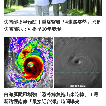
失智能提早預防！重症醫曝「4走路姿勢」恐是
失智前兆：可提早10年發現
白海豚颱風增強「恐將鯨魚拖出來吃掉」！最
新路徑南修「最接近台灣」時間曝光