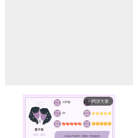
閱讀文章
arrow_forward_ios