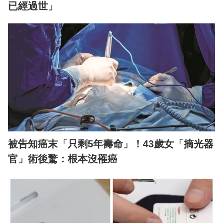
已經過世」
被告知癌末「只剩5年壽命」！43歲女「摘光器
官」術後驚：根本沒罹癌