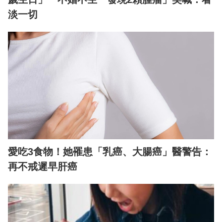
淡一切
愛吃3食物！她罹患「乳癌、大腸癌」醫警告：
再不戒遲早肝癌