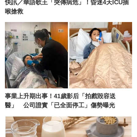
快訊／華語歌王「突傳病危」！昏迷4天ICU插
喉搶救
事業上升期出事！41歲影后「拍戲毀容送
醫」 公司證實「已全面停工」傷勢曝光