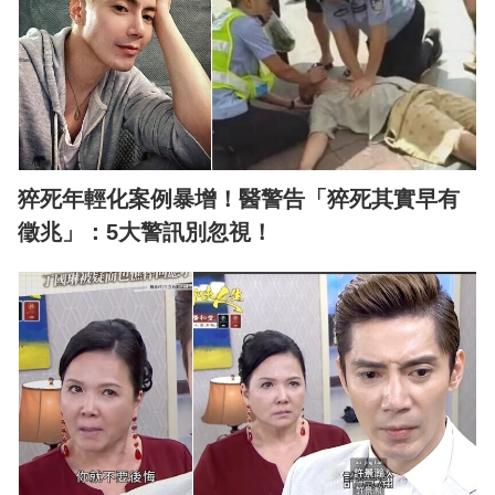
猝死年輕化案例暴增！醫警告「猝死其實早有
徵兆」：5大警訊別忽視！