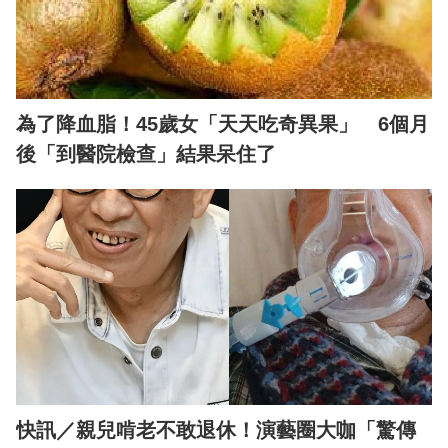
為了降血脂！45歲女「天天吃奇異果」 6個月
後「到醫院檢查」結果呆住了
快訊／親兒啃老不敢退休！演藝圈大咖「驚傳