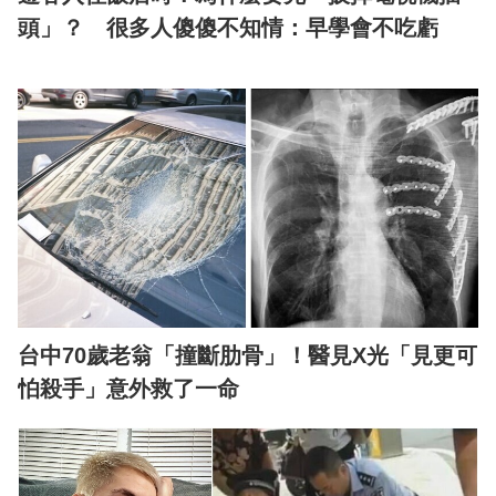
頭」？ 很多人傻傻不知情：早學會不吃虧
台中70歲老翁「撞斷肋骨」！醫見X光「見更可
怕殺手」意外救了一命