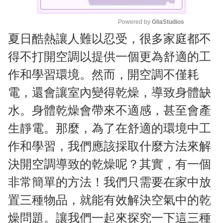
Powered by 
GliaStudios
夏日酷熱讓人難以忍受，很多家庭都不
M
u
得不打開空調以提供一個更為舒適的工
t
作和學習環境。然而，開空調不僅耗
e
電，還會讓室內變得乾燥，導致身體缺
水。身體乾燥會帶來不適感，甚至會產
生靜電。那麼，為了在舒適的環境中工
作和學習，我們應該採取什麼方法來解
決開空調導致的乾燥呢？其實，有一個
非常簡單的方法！我們只需要在家中放
置三種物品，就能有效解決空氣中的乾
燥問題。讓我們一起來探究一下這三種