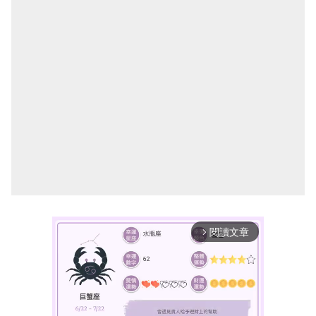
閱讀文章
arrow_forward_ios