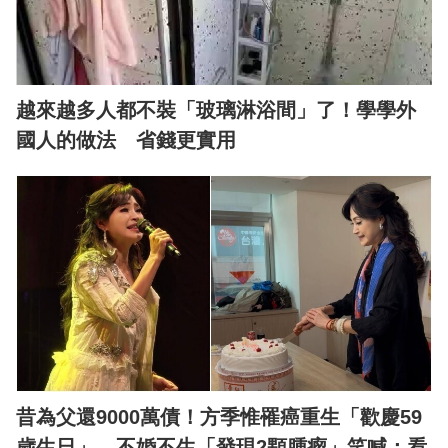
越來越多人都不裝「玻璃淋浴間」了！學學外
國人的做法 省錢更實用
昔為父還9000萬債！方季惟罹癌重生「歡慶59
歲生日」 不婚不生「發現2顆腫瘤」笑喊：看