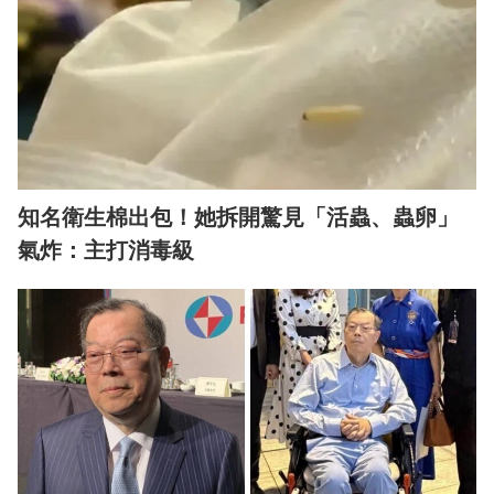
知名衛生棉出包！她拆開驚見「活蟲、蟲卵」
氣炸：主打消毒級