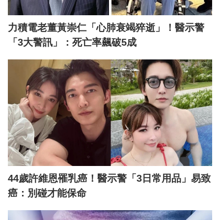
力積電老董黃崇仁「心肺衰竭猝逝」！醫示警
「3大警訊」：死亡率飆破5成
44歲許維恩罹乳癌！醫示警「3日常用品」易致
癌：別碰才能保命