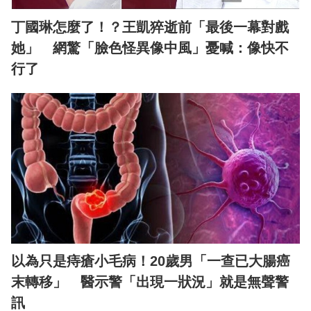
丁國琳怎麼了！？王凱猝逝前「最後一幕對戲
她」 網驚「臉色怪異像中風」憂喊：像快不
行了
以為只是痔瘡小毛病！20歲男「一查已大腸癌
末轉移」 醫示警「出現一狀況」就是無聲警
訊