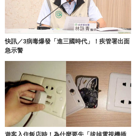
快訊／3病毒爆發「進三國時代」！疾管署出面
急示警
遊客入住飯店時！為什麼要先「拔掉電視機插