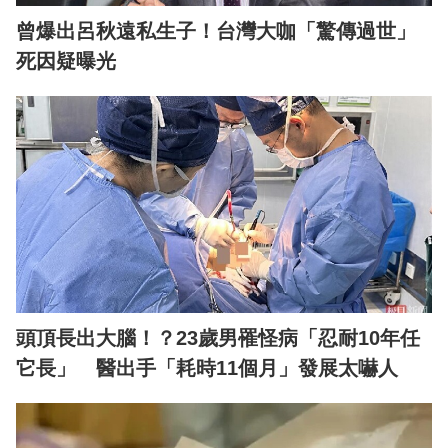
曾爆出呂秋遠私生子！台灣大咖「驚傳過世」
死因疑曝光
頭頂長出大腦！？23歲男罹怪病「忍耐10年任
它長」 醫出手「耗時11個月」發展太嚇人