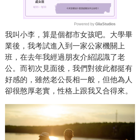
Powered by 
GliaStudios
我叫小李，算是個都市女孩吧。大學畢
M
u
業後，我考試進入到一家公家機關上
t
班，在去年我經過朋友介紹認識了老
e
公。而初次見面後，我們對彼此都挺有
好感的，雖然老公長相一般，但他為人
卻很憨厚老實，性格上跟我又合得來。