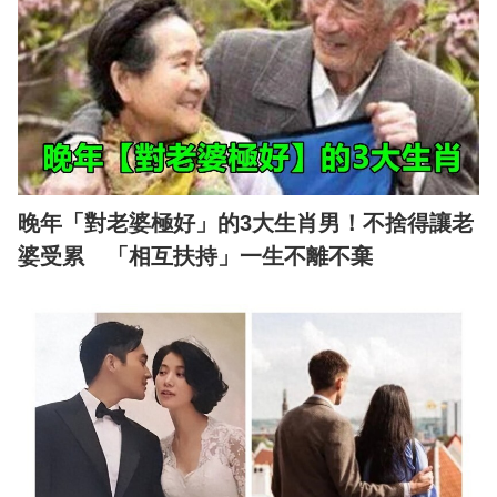
晚年「對老婆極好」的3大生肖男！不捨得讓老
婆受累 「相互扶持」一生不離不棄