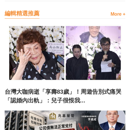
編輯精選推薦
More +
台灣大咖病逝「享壽83歲」！周遊告別式痛哭
「認婚內出軌」：兒子很恨我...