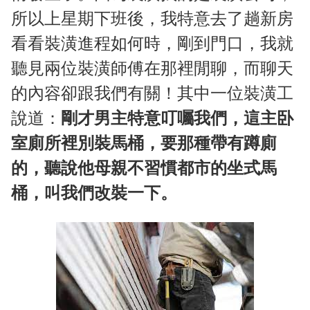
所以上星期下班後，我特意去了趟新房
看看裝潢進程如何時，剛到門口，我就
聽見兩位裝潢師傅在那裡閒聊，而聊天
的內容卻跟我們有關！其中一位裝潢工
說道：
剛才男主特意叮囑我們，這主卧
室廁所裡別裝馬桶，要那種帶有蹲廁
的，聽說他母親不習慣都市的坐式馬
桶，叫我們改裝一下。