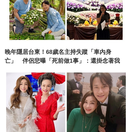
晚年隱居台東！68歲名主持失蹤「車內身
亡」 伴侶悲曝「死前做1事」：還掛念著我