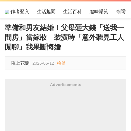
作者登入
生活趣聞
生活百科
趣味爆笑
奇聞怪
準備和男友結婚！父母砸大錢「送我一
間房」當嫁妝 裝潢時「意外聽見工人
閒聊」我果斷悔婚
陌上花開
2026-05-12
檢舉
Advertisements