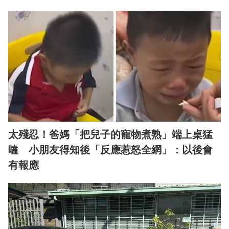
太殘忍！爸媽「把兒子的寵物煮熟」端上桌猛
嗑 小朋友得知後「反應惹怒全網」：以後會
有報應