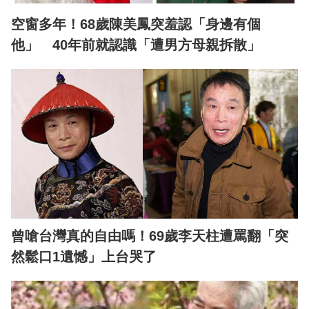
空窗多年！68歲陳美鳳突羞認「身邊有個
他」 40年前就認識「遭男方母親拆散」
曾嗆台灣真的自由嗎！69歲李天柱遭罵翻「突
然鬆口1遺憾」上台哭了