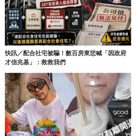
快訊／配合社宅被騙！數百房東悲喊「因政府
才信兆基」：救救我們