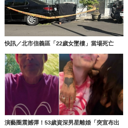
快訊／北市信義區「22歲女墜樓」當場死亡
演藝圈震撼彈！53歲資深男星離婚「突宣布出