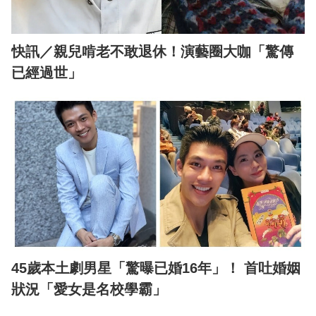
快訊／親兒啃老不敢退休！演藝圈大咖「驚傳
已經過世」
45歲本土劇男星「驚曝已婚16年」！ 首吐婚姻
狀況「愛女是名校學霸」