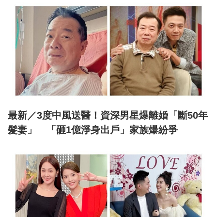
最新／3度中風送醫！資深男星爆離婚「斷50年
髮妻」 「砸1億淨身出戶」家族爆紛爭