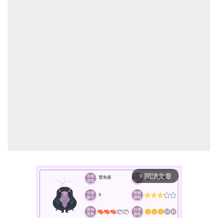
閱讀文章
arrow_forward_ios