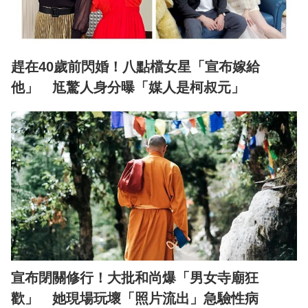
趕在40歲前閃婚！八點檔女星「宣布嫁給
他」 尪驚人身分曝「媒人是柯叔元」
宣布閉關修行！大批和尚爆「男女寺廟狂
歡」 她現場玩壞「照片流出」急驗性病