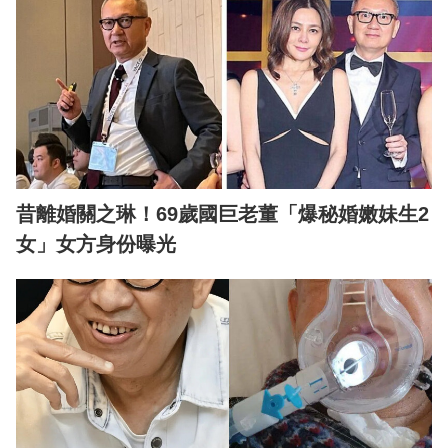
昔離婚關之琳！69歲國巨老董「爆秘婚嫩妹生2
女」女方身份曝光