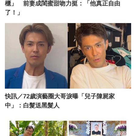
櫃」 前妻成閨蜜甜吻力挺：「他真正自由
了！」
快訊／72歲演藝圈大哥淚曝「兒子陳屍家
中」：白髮送黑髮人