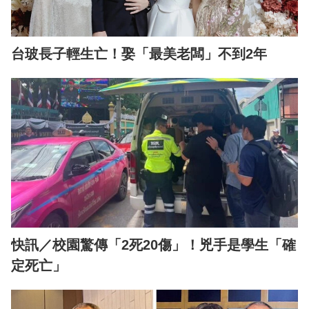
台玻長子輕生亡！娶「最美老闆」不到2年
快訊／校園驚傳「2死20傷」！兇手是學生「確
定死亡」