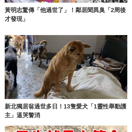
黃明志驚傳「他過世了」！鄰居聞異臭「2周後
才發現」
新北獨居翁過世多日！13隻愛犬「1靈性舉動護
主」逼哭警消