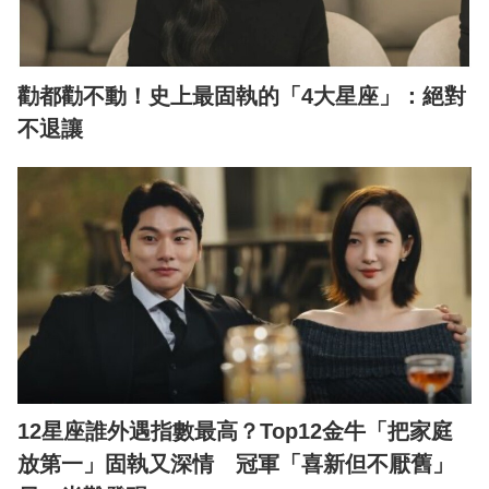
勸都勸不動！史上最固執的「4大星座」：絕對
不退讓
12星座誰外遇指數最高？Top12金牛「把家庭
放第一」固執又深情 冠軍「喜新但不厭舊」