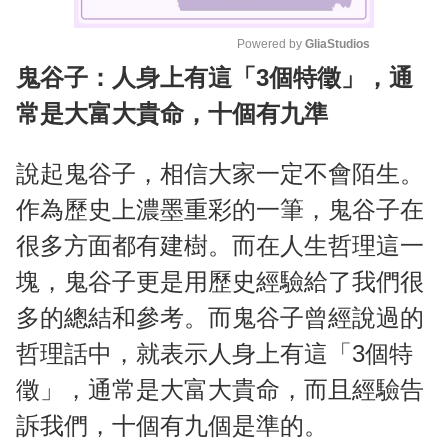
Powered by 
GliaStudios
鬼谷子：人身上有這「3個特徵」，通
M
u
常是大富大貴命，十個有九準
t
e
說起鬼谷子，相信大家一定不會陌生。
作為歷史上濃墨重彩的一筆，鬼谷子在
很多方面都有建樹。而在人生哲理這一
塊，鬼谷子更是用歷史經驗給了我們很
多的總結和參考。而鬼谷子曾經說過的
哲理話中，就表示人身上有這「3個特
徵」，通常是大富大貴命，而且經驗告
訴我們，十個有九個是準的。