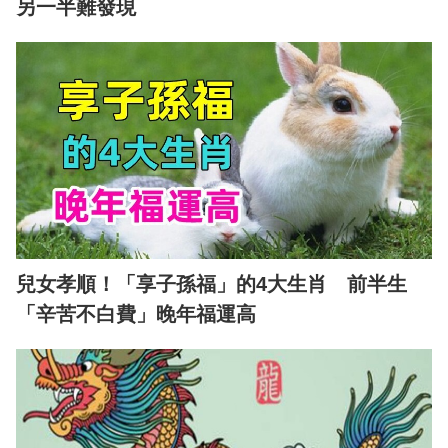
另一半難發現
兒女孝順！「享子孫福」的4大生肖 前半生
「辛苦不白費」晚年福運高