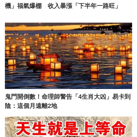
機」福氣爆棚 收入暴漲「下半年一路旺」
鬼門開倒數！命理師警告「4生肖大凶」易卡到
陰：這個月遠離2地