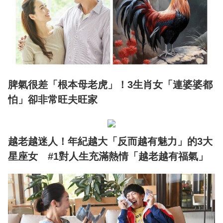
脾氣很差「根本母老虎」！3生肖女「連婆婆都
怕」卻非常旺夫旺家
越老越迷人！年紀越大「反而越有魅力」的3大
星座女 #1對人生充滿熱情「越老越有福氣」