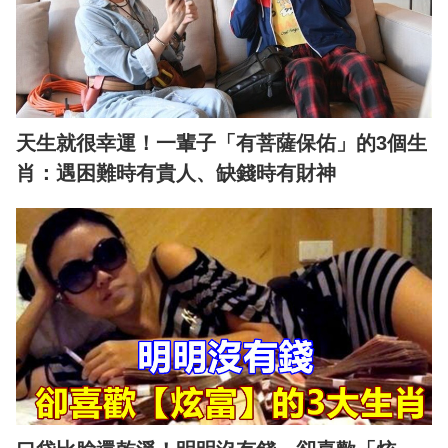
天生就很幸運！一輩子「有菩薩保佑」的3個生
肖：遇困難時有貴人、缺錢時有財神