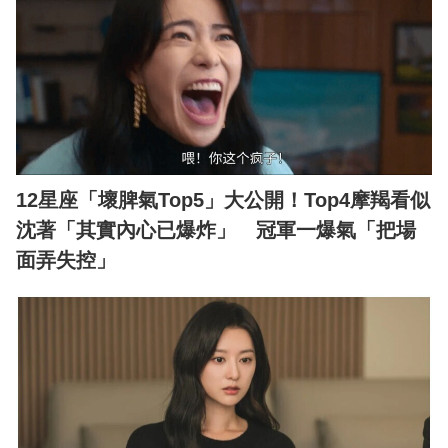
12星座「壞脾氣Top5」大公開！Top4摩羯看似
沈著「其實內心已爆炸」 冠軍一爆氣「把場
面弄失控」