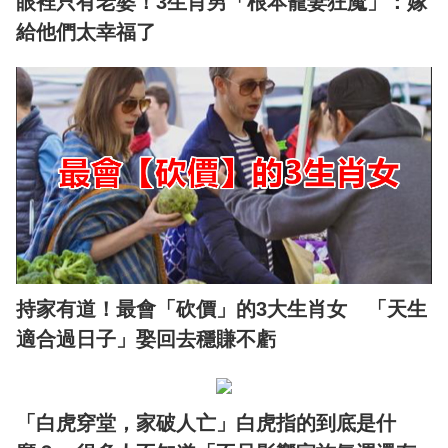
眼裡只有老婆！3生肖男「根本寵妻狂魔」：嫁
給他們太幸福了
持家有道！最會「砍價」的3大生肖女 「天生
適合過日子」娶回去穩賺不虧
「白虎穿堂，家破人亡」白虎指的到底是什