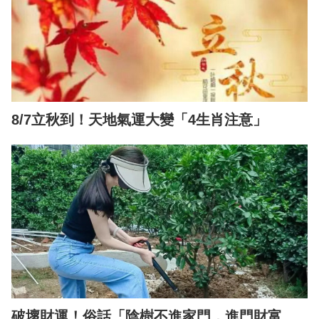
8/7立秋到！天地氣運大變「4生肖注意」
破壞財運！俗話「陰樹不進家門，進門財富