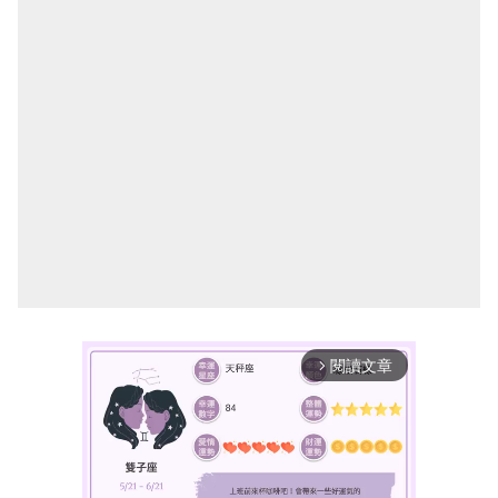
閱讀文章
arrow_forward_ios