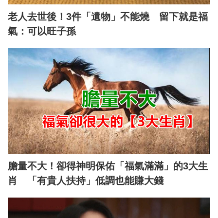
老人去世後！3件「遺物」不能燒 留下就是福
氣：可以旺子孫
膽量不大！卻得神明保佑「福氣滿滿」的3大生
肖 「有貴人扶持」低調也能賺大錢