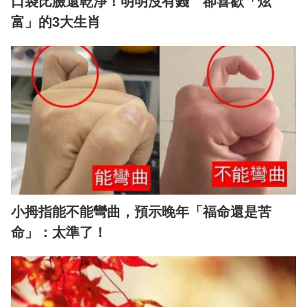
口袋比臉還乾淨！明明沒有錢 卻喜歡「炫
富」的3大生肖
小拇指能不能彎曲，預示晚年「福命還是苦
命」：太準了！