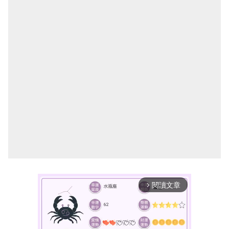
閱讀文章
arrow_forward_ios