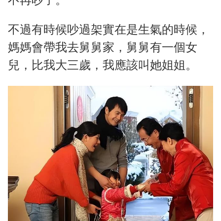
不過有時候吵過架實在是生氣的時候，
媽媽會帶我去舅舅家，舅舅有一個女
兒，比我大三歲，我應該叫她姐姐。