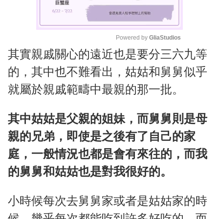
Powered by 
GliaStudios
其實親戚關心的遠近也是要分三六九等
M
u
的，其中也不難看出，姑姑和舅舅似乎
t
就屬於親戚範疇中最親的那一批。
e
其中姑姑是父親的姐妹，而舅舅則是母
親的兄弟，即使是之後有了自己的家
庭，一般情況也都是會有來往的，而我
的舅舅和姑姑也是對我很好的。
小時候每次去舅舅家或者是姑姑家的時
候，幾乎每次都能吃到許多好吃的，而