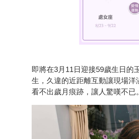
即將在3月11日迎接59歲生日
生，久違的近距離互動讓現場洋
看不出歲月痕跡，讓人驚嘆不已