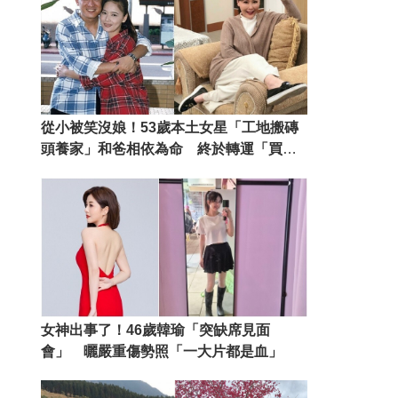
從小被笑沒娘！53歲本土女星「工地搬磚
頭養家」和爸相依為命 終於轉運「買
2500萬孝親房」卻痛哭失聲
女神出事了！46歲韓瑜「突缺席見面
會」 曬嚴重傷勢照「一大片都是血」