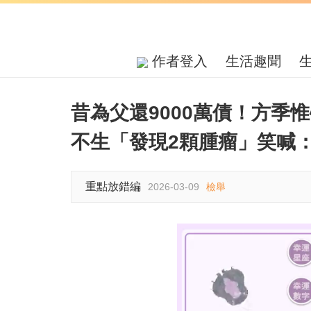
作者登入
生活趣聞
昔為父還9000萬債！方季
不生「發現2顆腫瘤」笑喊
重點放錯編
2026-03-09
檢舉