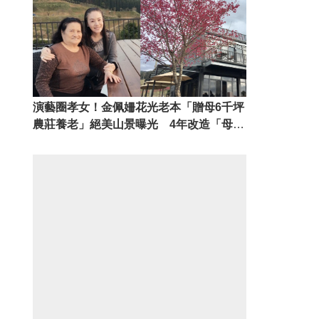
演藝圈孝女！金佩姍花光老本「贈母6千坪
農莊養老」絕美山景曝光 4年改造「母女
搖身變老闆」孝心得天眷