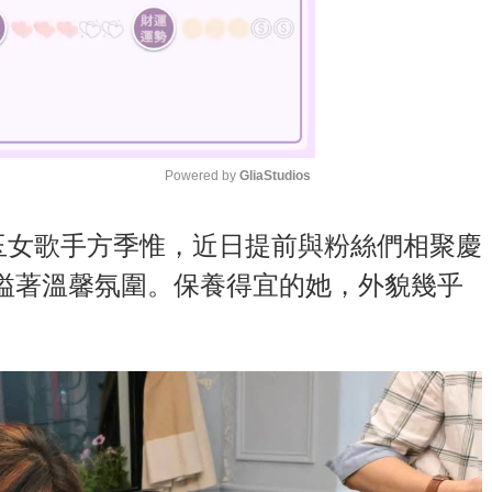
Powered by 
GliaStudios
M
的玉女歌手方季惟，近日提前與粉絲們相聚慶
u
溢著溫馨氛圍。保養得宜的她，外貌幾乎
t
。
e