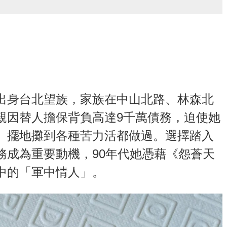
出身台北望族，家族在中山北路、林森北
親因替人擔保背負高達9千萬債務，迫使她
、擺地攤到各種苦力活都做過。選擇踏入
務成為重要動機，90年代她憑藉《怨蒼天
中的「軍中情人」。