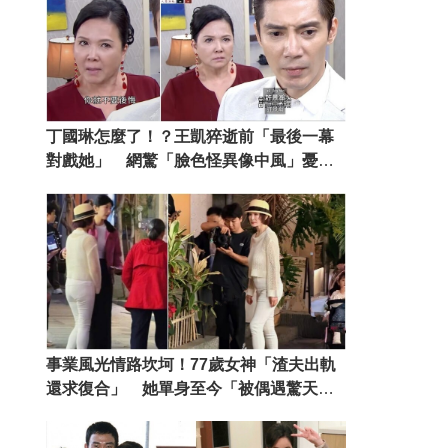
丁國琳怎麼了！？王凱猝逝前「最後一幕
對戲她」 網驚「臉色怪異像中風」憂
喊：像快不行了
事業風光情路坎坷！77歲女神「渣夫出軌
還求復合」 她單身至今「被偶遇驚天一
幕」：根本反人類