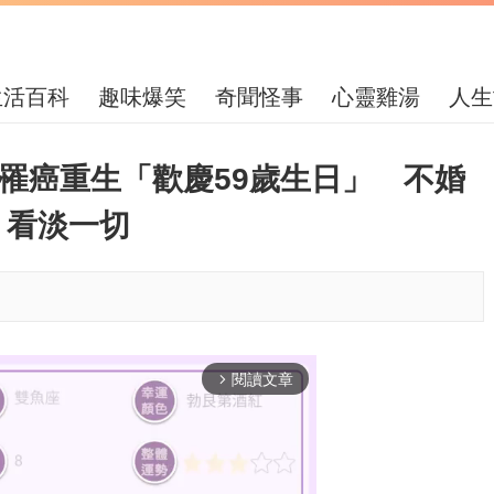
生活百科
趣味爆笑
奇聞怪事
心靈雞湯
人生
惟罹癌重生「歡慶59歲生日」 不婚
：看淡一切
閱讀文章
arrow_forward_ios