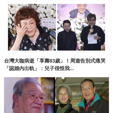
台灣大咖病逝「享壽83歲」！周遊告別式痛哭
「認婚內出軌」：兒子很恨我...