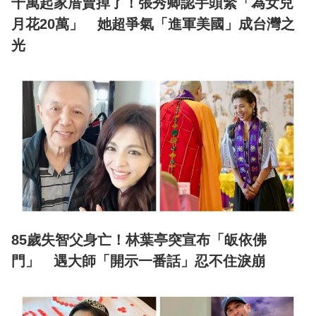
千萬起家厝賣掉了！張秀卿認手頭緊「為女兒
月花20萬」 她超爭氣「進軍美國」成台灣之
光
85歲失智父身亡！林葉亭突宣布「皈依佛
門」 遇大師「開示一番話」忍不住淚崩