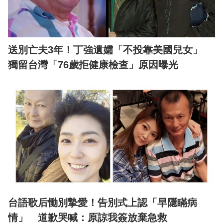
送別亡夫3年！丁強遺孀「不投靠美國兒女」
獨留台灣「76歲拒健康檢查」原因曝光
台語歌后慟別摯愛！告別式上認「早隱瞞病
情」 道歉哭喊：原諒我簽放棄急救