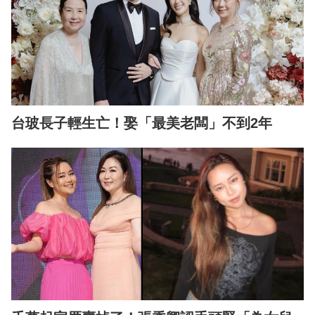
台玻長子輕生亡！娶「最美老闆」不到2年