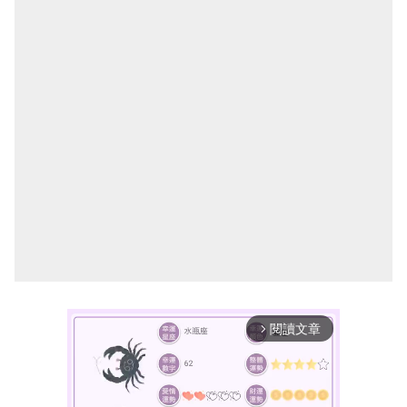
閱讀文章
arrow_forward_ios