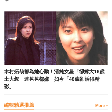
木村拓哉都為她心動！清純女星「卻嫁大16歲
土大叔」連爸爸都嫌 如今「48歲卻活得精
彩」
編輯精選推薦
More +