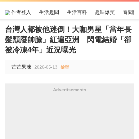
作者登入
生活趣聞
生活百科
趣味爆笑
奇聞怪
台灣人都被他迷倒！大咖男星「當年長
髮頹廢帥臉」紅遍亞洲 閃電結婚「卻
被冷凍4年」近況曝光
芒芒果凍
2026-05-13
檢舉
Advertisements