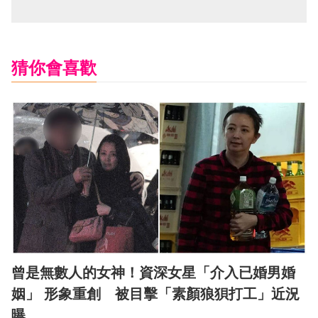
猜你會喜歡
曾是無數人的女神！資深女星「介入已婚男婚
姻」 形象重創 被目擊「素顏狼狽打工」近況
曝