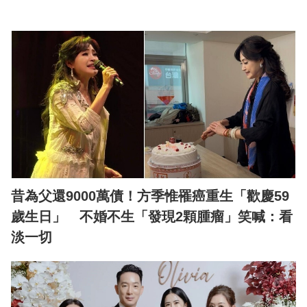
昔為父還9000萬債！方季惟罹癌重生「歡慶59
歲生日」 不婚不生「發現2顆腫瘤」笑喊：看
淡一切