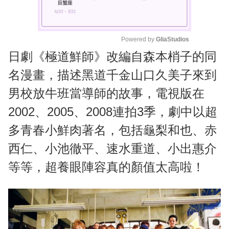
Powered by 
GliaStudios
日劇《極道鮮師》改編自森本梢子的同
M
u
名漫畫，描述黑道千金山口久美子來到
t
男校放牛班當導師的故事，電視版在
e
2002、2005、2008連拍3季，劇中以超
多青春小鮮肉著名，包括龜梨和也、赤
西仁、小池徹平、速水重道、小出惠介
等等，超養眼陣容真的顏值太高啦！