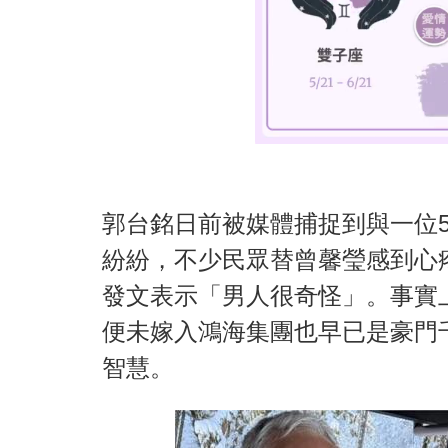
郭台銘日前被媒體捕捉到與一位
紛紛，不少民眾替曾馨瑩感到心
發文表示「男人很奇怪」。事實
便未嫁入鴻海集團也早已是豪門
智慧。