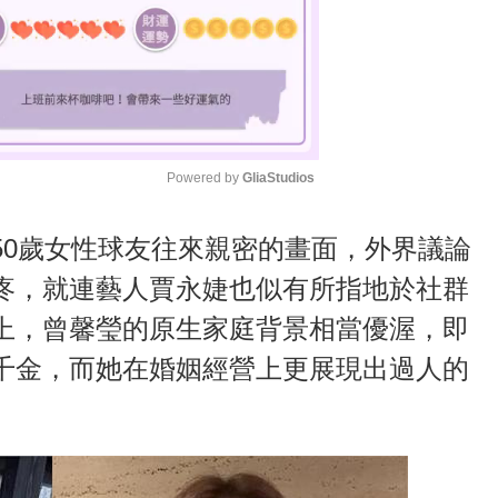
Powered by 
GliaStudios
M
50歲女性球友往來親密的畫面，外界議論
u
疼，就連藝人賈永婕也似有所指地於社群
t
上，曾馨瑩的原生家庭背景相當優渥，即
e
千金，而她在婚姻經營上更展現出過人的