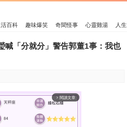
生活百科
趣味爆笑
奇聞怪事
心靈雞湯
人生
瑩喊「分就分」警告郭董1事：我也
閱讀文章
arrow_forward_ios