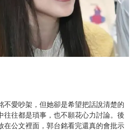
銘不愛吵架，但她卻是希望把話說清楚的
中往往都是瑣事，也不願花心力討論。後
放在公文裡面，郭台銘看完還真的會批示