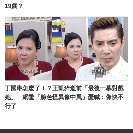
19歲？
丁國琳怎麼了！？王凱猝逝前「最後一幕對戲
她」 網驚「臉色怪異像中風」憂喊：像快不
行了