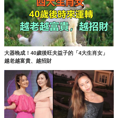
大器晚成！40歲後旺夫益子的「4大生肖女」
越老越富貴、越招財