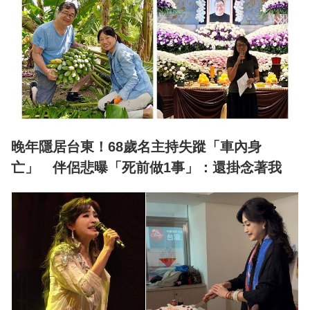
晚年隱居台東！68歲名主持失蹤「車內身
亡」 伴侶悲曝「死前做1事」：還掛念著我