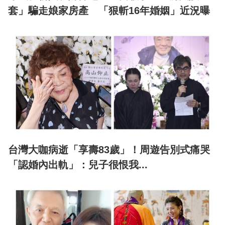
套」騙走娘家房產 「狠斬16年婚姻」近況曝
台灣大咖病逝「享壽83歲」！周遊告別式痛哭
「認婚內出軌」：兒子很恨我...