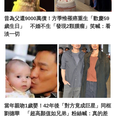
昔為父還9000萬債！方季惟罹癌重生「歡慶59
歲生日」 不婚不生「發現2顆腫瘤」笑喊：看
淡一切
當年親吻1歲嬰！42年後「對方竟成巨星」同框
劉德華 「超高顏值如兄弟」粉絲喊：真的差