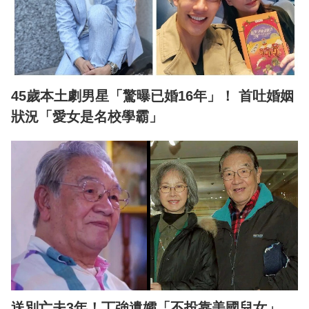
45歲本土劇男星「驚曝已婚16年」！ 首吐婚姻
狀況「愛女是名校學霸」
送別亡夫3年！丁強遺孀「不投靠美國兒女」