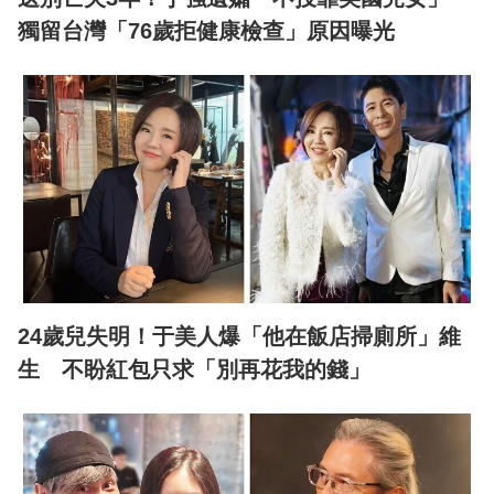
獨留台灣「76歲拒健康檢查」原因曝光
24歲兒失明！于美人爆「他在飯店掃廁所」維
生 不盼紅包只求「別再花我的錢」