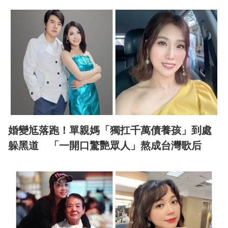
婚變尪落跑！單親媽「獨扛千萬債養孩」到處
躲黑道 「一開口驚艷眾人」熬成台灣歌后