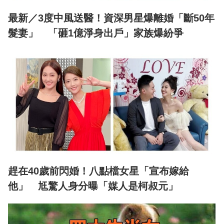
最新／3度中風送醫！資深男星爆離婚「斷50年
髮妻」 「砸1億淨身出戶」家族爆紛爭
趕在40歲前閃婚！八點檔女星「宣布嫁給
他」 尪驚人身分曝「媒人是柯叔元」