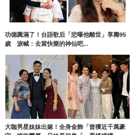
功德圓滿了！台語歌后「悲曝他離世」享壽95
歲 淚喊：去當快樂的神仙吧...
大咖男星妹妹出嫁！全身金飾「曾獲近千萬豪