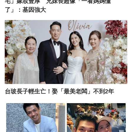
宅」嫁妝豐厚 兄妹長超像「一看媽媽懂
了」：基因強大
台玻長子輕生亡！娶「最美老闆」不到2年