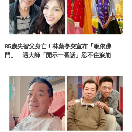
85歲失智父身亡！林葉亭突宣布「皈依佛
門」 遇大師「開示一番話」忍不住淚崩