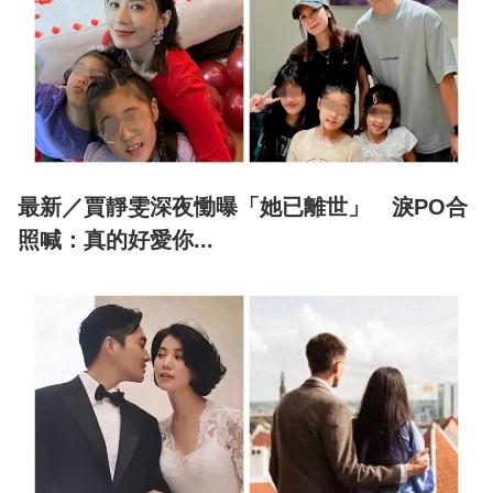
最新／賈靜雯深夜慟曝「她已離世」 淚PO合
照喊：真的好愛你...