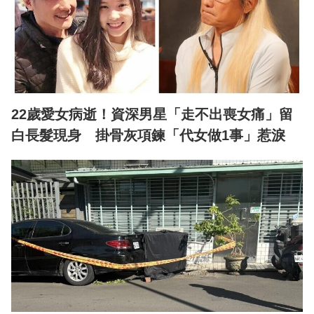
22歲愛女病逝！資深男星「走不出喪女痛」留
白長髮現身 掛骨灰項鍊「代女做1事」惹淚