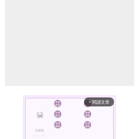
閱讀文章
arrow_forward_ios