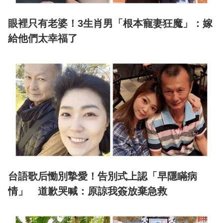
眼裡只有老婆！3生肖男「根本寵妻狂魔」：嫁
給他們太幸福了
台語歌后慟別摯愛！告別式上認「早隱瞞病
情」 道歉哭喊：原諒我簽放棄急救