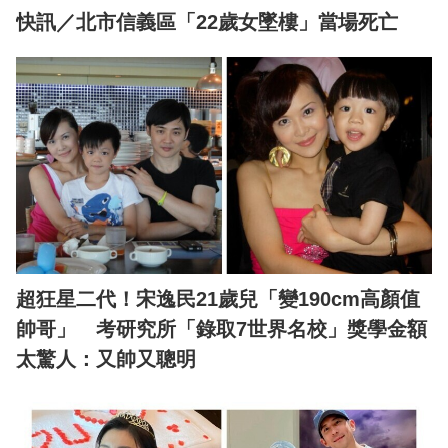
快訊／北市信義區「22歲女墜樓」當場死亡
超狂星二代！宋逸民21歲兒「變190cm高顏值
帥哥」 考研究所「錄取7世界名校」獎學金額
太驚人：又帥又聰明