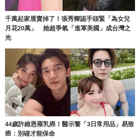
千萬起家厝賣掉了！張秀卿認手頭緊「為女兒
月花20萬」 她超爭氣「進軍美國」成台灣之
光
44歲許維恩罹乳癌！醫示警「3日常用品」易致
癌：別碰才能保命