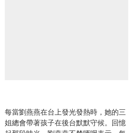
每當劉燕燕在台上發光發熱時，她的三
姐總會帶著孩子在後台默默守候。回憶