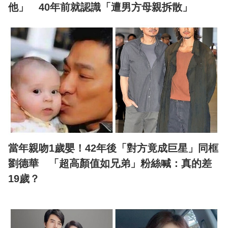
他」 40年前就認識「遭男方母親拆散」
當年親吻1歲嬰！42年後「對方竟成巨星」同框
劉德華 「超高顏值如兄弟」粉絲喊：真的差
19歲？