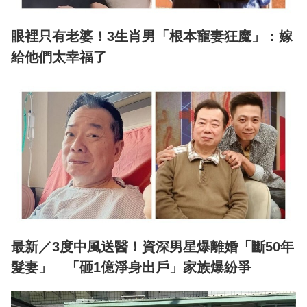
眼裡只有老婆！3生肖男「根本寵妻狂魔」：嫁
給他們太幸福了
最新／3度中風送醫！資深男星爆離婚「斷50年
髮妻」 「砸1億淨身出戶」家族爆紛爭