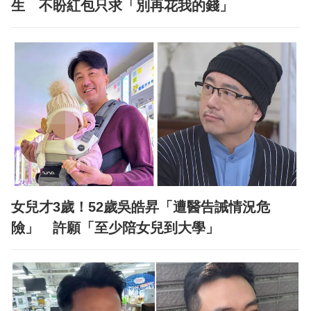
生 不盼紅包只求「別再花我的錢」
女兒才3歲！52歲吳皓昇「遭醫告誡情況危
險」 許願「至少陪女兒到大學」