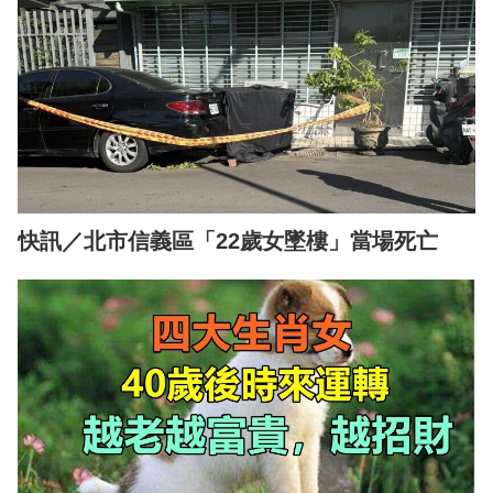
快訊／北市信義區「22歲女墜樓」當場死亡