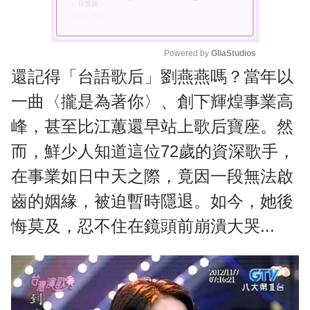
Powered by 
GliaStudios
還記得「台語歌后」劉燕燕嗎？當年以
M
u
一曲〈攏是為著你〉、創下輝煌事業高
t
峰，甚至比江蕙還早站上歌后寶座。然
e
而，鮮少人知道這位72歲的資深歌手，
在事業如日中天之際，竟因一段無法啟
齒的姻緣，被迫暫時隱退。如今，她後
悔莫及，忍不住在鏡頭前崩潰大哭...