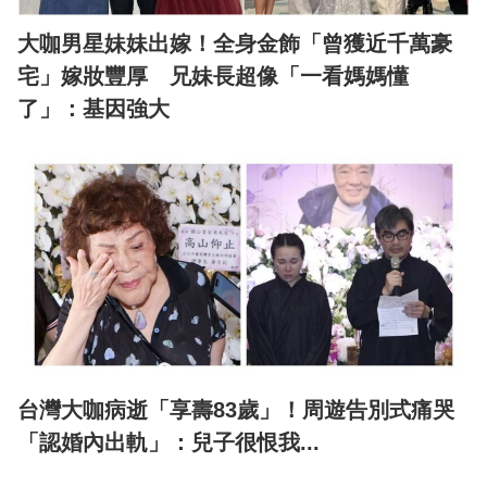
大咖男星妹妹出嫁！全身金飾「曾獲近千萬豪
宅」嫁妝豐厚 兄妹長超像「一看媽媽懂
了」：基因強大
台灣大咖病逝「享壽83歲」！周遊告別式痛哭
「認婚內出軌」：兒子很恨我...