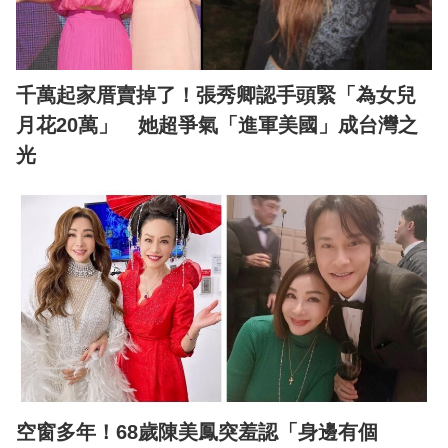
千萬起家厝賣掉了！張秀卿認手頭緊「為女兒
月花20萬」 她超爭氣「進軍美國」成台灣之
光
空窗多年！68歲陳美鳳突羞認「身邊有個