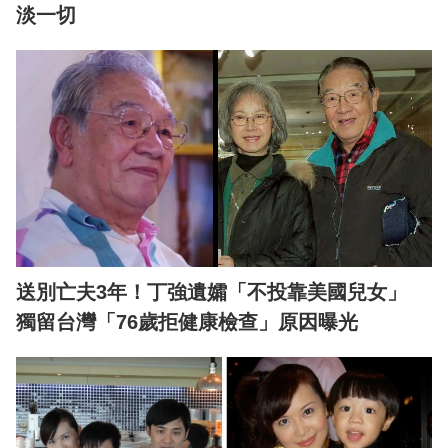
淡一切
送別亡夫3年！丁強遺孀「不投靠美國兒女」
獨留台灣「76歲拒健康檢查」原因曝光