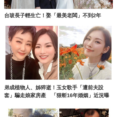
台玻長子輕生亡！娶「最美老闆」不到2年
弟成植物人、姊猝逝！玉女歌手「遭前夫設
套」騙走娘家房產 「狠斬16年婚姻」近況曝