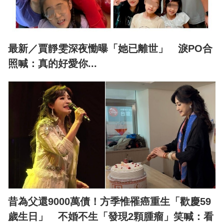
最新／賈靜雯深夜慟曝「她已離世」 淚PO合
照喊：真的好愛你...
昔為父還9000萬債！方季惟罹癌重生「歡慶59
歲生日」 不婚不生「發現2顆腫瘤」笑喊：看