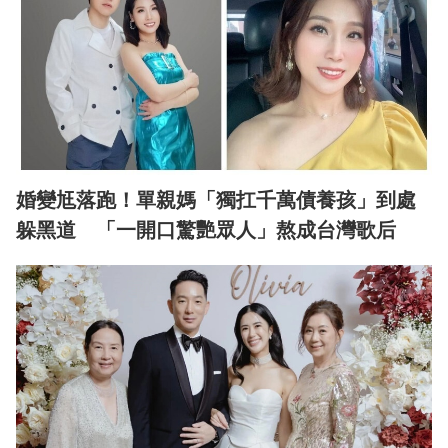
婚變尪落跑！單親媽「獨扛千萬債養孩」到處
躲黑道 「一開口驚艷眾人」熬成台灣歌后