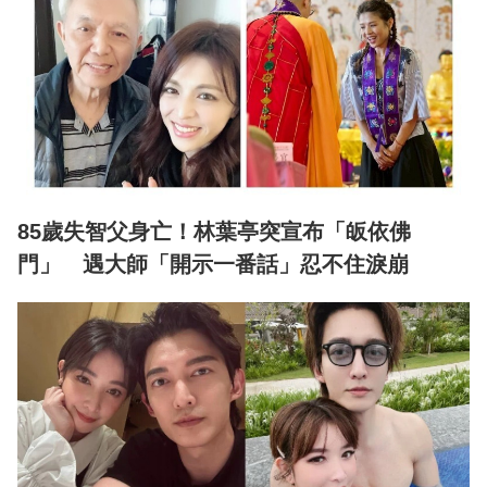
85歲失智父身亡！林葉亭突宣布「皈依佛
門」 遇大師「開示一番話」忍不住淚崩