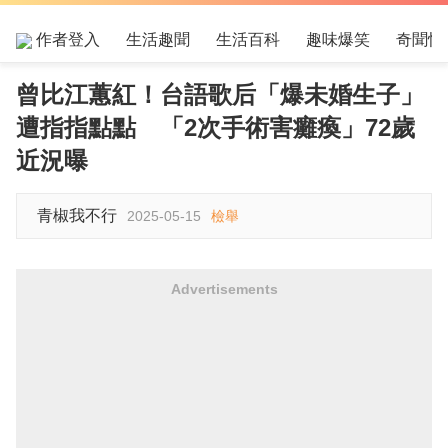
作者登入
生活趣聞
生活百科
趣味爆笑
奇聞怪
曾比江蕙紅！台語歌后「爆未婚生子」
遭指指點點 「2次手術害癱瘓」72歲
近況曝
青椒我不行
2025-05-15
檢舉
Advertisements