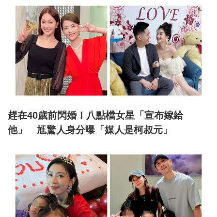
趕在40歲前閃婚！八點檔女星「宣布嫁給
他」 尪驚人身分曝「媒人是柯叔元」