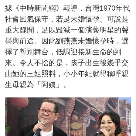
據《中時新聞網》報導，台灣1970年代
社會風氣保守，若是未婚懷孕、可說是
重大醜聞，足以毀滅一個演藝明星的聲
譽與前途。因此劉燕燕未婚懷孕時，選
擇了暫別舞台，低調迎接新生命的到
來。令人不捨的是，孩子出生後幾乎交
由她的三姐照料，小小年紀就得稱呼親
生母親為「阿姨」。