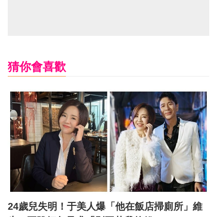
猜你會喜歡
24歲兒失明！于美人爆「他在飯店掃廁所」維