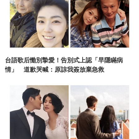
台語歌后慟別摯愛！告別式上認「早隱瞞病
情」 道歉哭喊：原諒我簽放棄急救