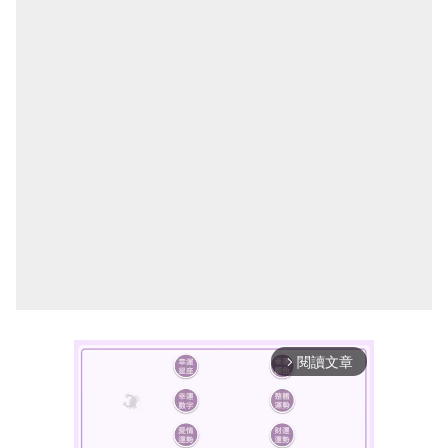
閱讀文章
arrow_forward_ios