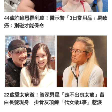
44歲許維恩罹乳癌！醫示警「3日常用品」易致
癌：別碰才能保命
22歲愛女病逝！資深男星「走不出喪女痛」留
白長髮現身 掛骨灰項鍊「代女做1事」惹淚