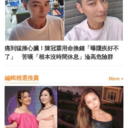
痛到猛捶心臟！陳冠霖用命換錢「曝隱疾好不
了」 苦嘆「根本沒時間休息」淪高危險群
編輯精選推薦
More +