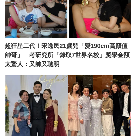
超狂星二代！宋逸民21歲兒「變190cm高顏值
帥哥」 考研究所「錄取7世界名校」獎學金額
太驚人：又帥又聰明