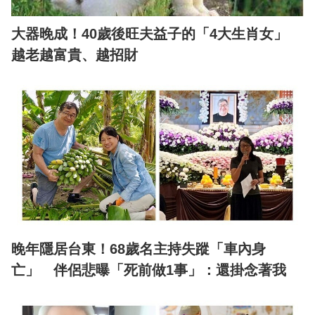
大器晚成！40歲後旺夫益子的「4大生肖女」
越老越富貴、越招財
晚年隱居台東！68歲名主持失蹤「車內身
亡」 伴侶悲曝「死前做1事」：還掛念著我