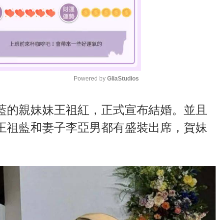
Powered by 
GliaStudios
M
藍的親妹妹王祖紅，正式宣布結婚。並且
u
王祖藍和妻子李亞男都有盛裝出席，賀妹
t
e