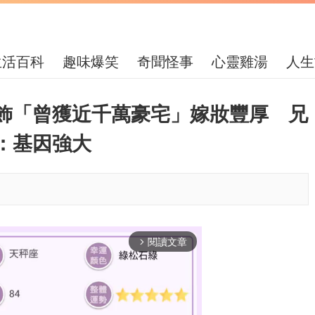
生活百科
趣味爆笑
奇聞怪事
心靈雞湯
人生
飾「曾獲近千萬豪宅」嫁妝豐厚 兄
：基因強大
閱讀文章
arrow_forward_ios