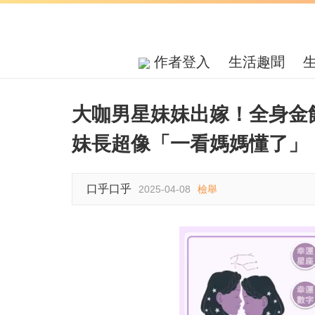
作者登入
生活趣聞
大咖男星妹妹出嫁！全身金
妹長超像「一看媽媽懂了」
口乎口乎
2025-04-08
檢舉