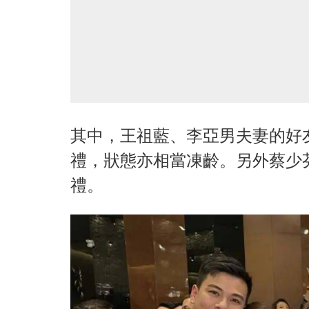
其中，王祖藍、李亞男夫妻的好
禮，狀態亦相當凍齡。另外蔡少
禮。