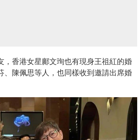
友，香港女星鄺文珣也有現身王祖紅的婚
芬、陳佩思等人，也同樣收到邀請出席婚