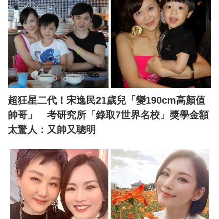
超狂星二代！宋逸民21歲兒「變190cm高顏值
帥哥」 考研究所「錄取7世界名校」獎學金額
太驚人：又帥又聰明