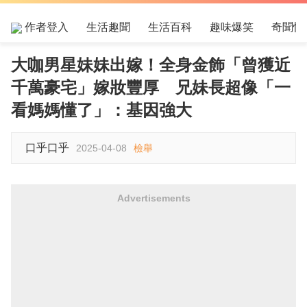
作者登入
生活趣聞
生活百科
趣味爆笑
奇聞怪
大咖男星妹妹出嫁！全身金飾「曾獲近
千萬豪宅」嫁妝豐厚 兄妹長超像「一
看媽媽懂了」：基因強大
口乎口乎
2025-04-08
檢舉
Advertisements