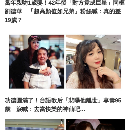
當年親吻1歲嬰！42年後「對方竟成巨星」同框
劉德華 「超高顏值如兄弟」粉絲喊：真的差
19歲？
功德圓滿了！台語歌后「悲曝他離世」享壽95
歲 淚喊：去當快樂的神仙吧...