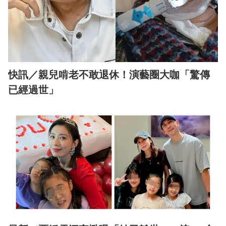
快訊／親兒啃老不敢退休！演藝圈大咖「驚傳
已經過世」