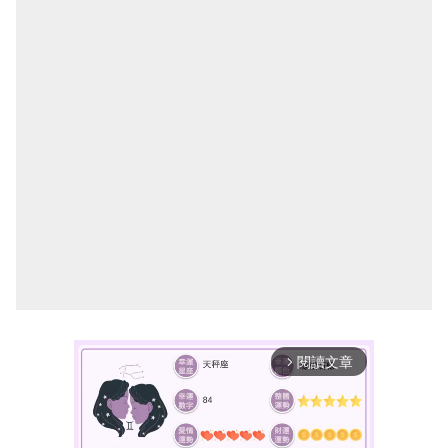
閱讀文章
arrow_forward_ios