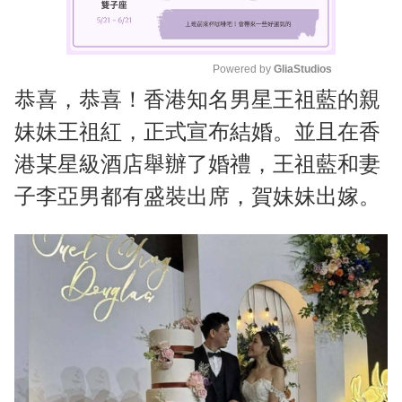
Powered by 
GliaStudios
恭喜，恭喜！香港知名男星王祖藍的親
M
u
妹妹王祖紅，正式宣布結婚。並且在香
t
港某星級酒店舉辦了婚禮，王祖藍和妻
e
子李亞男都有盛裝出席，賀妹妹出嫁。