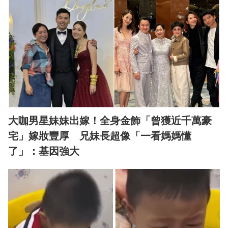
大咖男星妹妹出嫁！全身金飾「曾獲近千萬豪
宅」嫁妝豐厚 兄妹長超像「一看媽媽懂
了」：基因強大