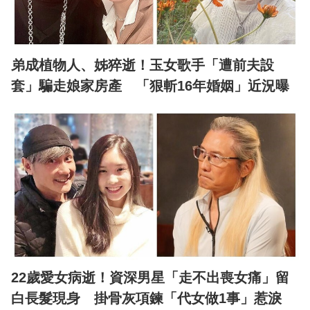
弟成植物人、姊猝逝！玉女歌手「遭前夫設
套」騙走娘家房產 「狠斬16年婚姻」近況曝
22歲愛女病逝！資深男星「走不出喪女痛」留
白長髮現身 掛骨灰項鍊「代女做1事」惹淚