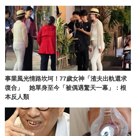
事業風光情路坎坷！77歲女神「渣夫出軌還求
復合」 她單身至今「被偶遇驚天一幕」：根
本反人類