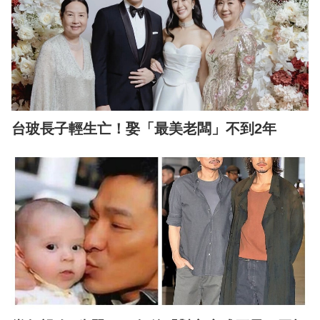
台玻長子輕生亡！娶「最美老闆」不到2年