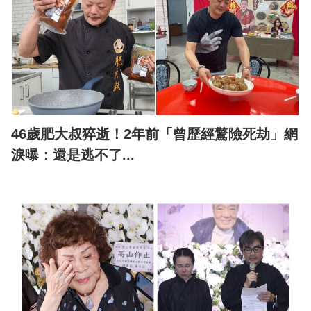
46歲肥大叔猝逝！2年前「曾歷經驚險死劫」網
淚曝：還是逃不了...