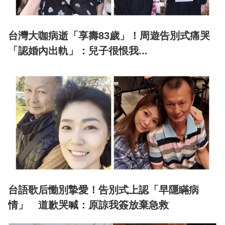
台灣大咖病逝「享壽83歲」！周遊告別式痛哭
「認婚內出軌」：兒子很恨我...
台語歌后慟別摯愛！告別式上認「早隱瞞病
情」 道歉哭喊：原諒我簽放棄急救