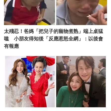
太殘忍！爸媽「把兒子的寵物煮熟」端上桌猛
嗑 小朋友得知後「反應惹怒全網」：以後會
有報應