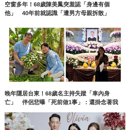
空窗多年！68歲陳美鳳突羞認「身邊有個
他」 40年前就認識「遭男方母親拆散」
晚年隱居台東！68歲名主持失蹤「車內身
亡」 伴侶悲曝「死前做1事」：還掛念著我