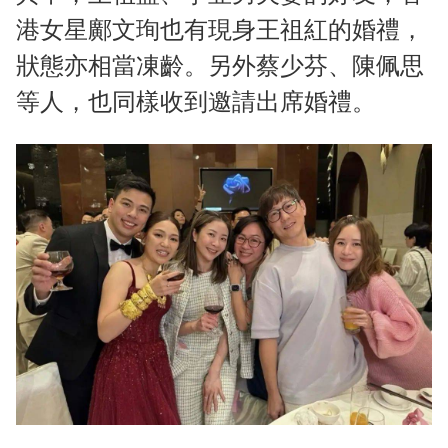
港女星鄺文珣也有現身王祖紅的婚禮，
狀態亦相當凍齡。另外蔡少芬、陳佩思
等人，也同樣收到邀請出席婚禮。