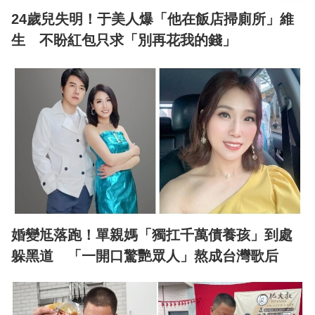
24歲兒失明！于美人爆「他在飯店掃廁所」維
生 不盼紅包只求「別再花我的錢」
婚變尪落跑！單親媽「獨扛千萬債養孩」到處
躲黑道 「一開口驚艷眾人」熬成台灣歌后