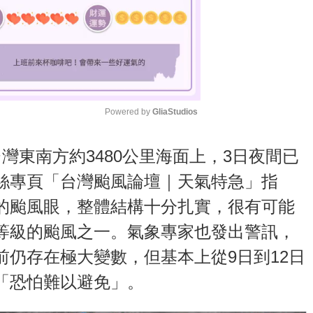
Powered by 
GliaStudios
M
灣東南方約3480公里海面上，3日夜間已
u
絲專頁「台灣颱風論壇｜天氣特急」指
t
的颱風眼，整體結構十分扎實，很有可能
e
等級的颱風之一。氣象專家也發出警訊，
仍存在極大變數，但基本上從9日到12日
「恐怕難以避免」。