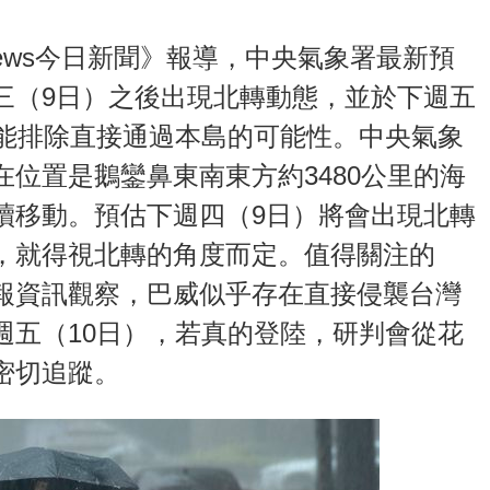
ews今日新聞》報導，中央氣象署最新預
三（9日）之後出現北轉動態，並於下週五
不能排除直接通過本島的可能性。中央氣象
位置是鵝鑾鼻東南東方約3480公里的海
續移動。預估下週四（9日）將會出現北轉
，就得視北轉的角度而定。值得關注的
報資訊觀察，巴威似乎存在直接侵襲台灣
週五（10日），若真的登陸，研判會從花
密切追蹤。