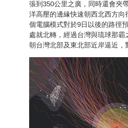
張到350公里之廣，同時還會夾
洋高壓的邊緣快速朝西北西方向
個電腦模式對於9日以後的路徑
處就北轉，經過台灣與琉球那霸
朝台灣北部及東北部近岸逼近，