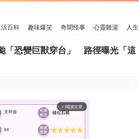
生活百科
趣味爆笑
奇聞怪事
心靈雞湯
人生
颱「恐變巨獸穿台」 路徑曝光「這
閱讀文章
arrow_forward_ios