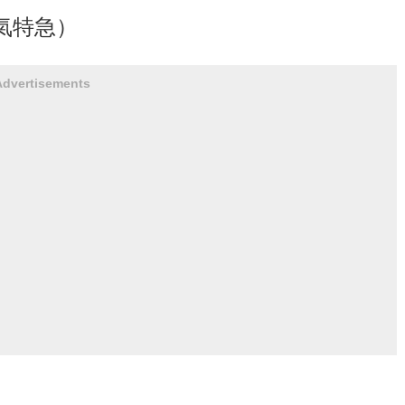
氣特急）
Advertisements