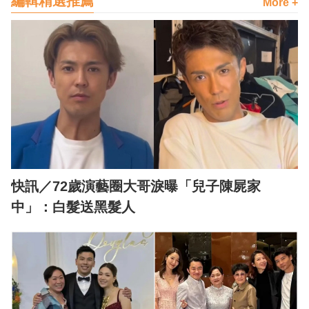
編輯精選推薦
More +
快訊／72歲演藝圈大哥淚曝「兒子陳屍家
中」：白髮送黑髮人