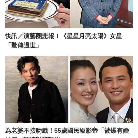
快訊／演藝圈悲報！《星星月亮太陽》女星
「驚傳過世」
為老婆不接吻戲！55歲國民級影帝「被爆有婚