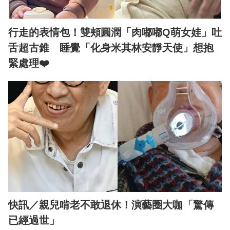
行走的表情包！雙頰圓潤「肉嘟嘟Q萌女娃」吐
舌超古錐 睡覺「化身米其林安靜天使」想抱
緊處理❤️
快訊／親兒啃老不敢退休！演藝圈大咖「驚傳
已經過世」