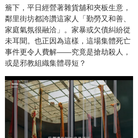
簷下，平日經營著雜貨舖和夾板生意，
鄰里街坊都誇讚這家人「勤勞又和善、
家庭氣氛很融洽」。家暴或欠債糾紛從
未耳聞。也正因為這樣，這場集體死亡
事件更令人費解——究竟是搶劫殺人，
或是邪教組織集體尋短？