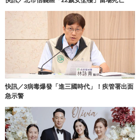
快訊／北市信義區「22歲女墜樓」當場死亡
快訊／3病毒爆發「進三國時代」！疾管署出面
急示警