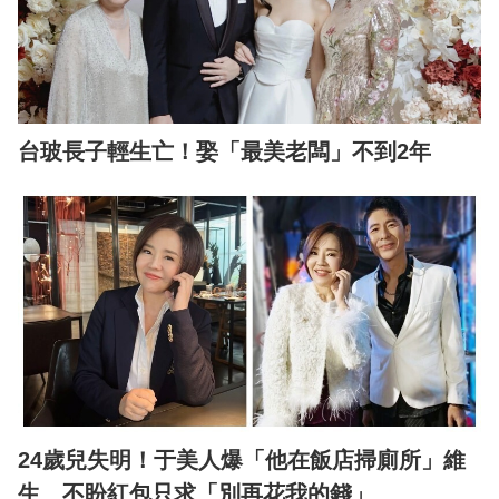
台玻長子輕生亡！娶「最美老闆」不到2年
24歲兒失明！于美人爆「他在飯店掃廁所」維
生 不盼紅包只求「別再花我的錢」