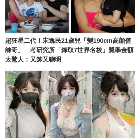
超狂星二代！宋逸民21歲兒「變190cm高顏值
帥哥」 考研究所「錄取7世界名校」獎學金額
太驚人：又帥又聰明