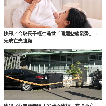
快訊／台玻長子輕生過世「遺孀悲痛發聲」：
完成亡夫遺願