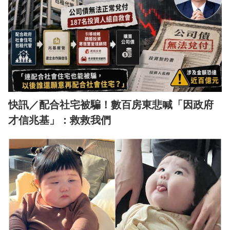
快訊／配合社宅被騙！數百房東悲喊「因政府
才信兆基」：救救我們