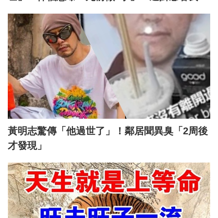
黃明志驚傳「他過世了」！鄰居聞異臭「2周後
才發現」