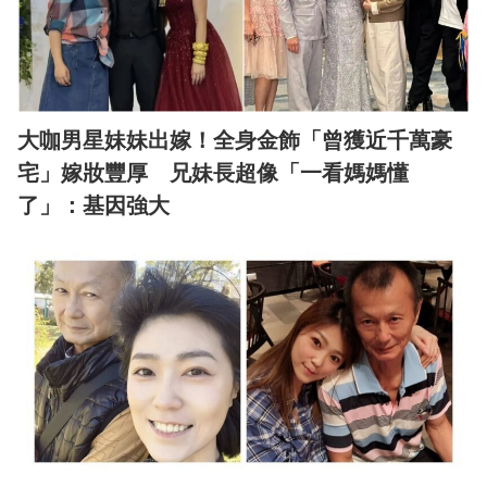
大咖男星妹妹出嫁！全身金飾「曾獲近千萬豪
宅」嫁妝豐厚 兄妹長超像「一看媽媽懂
了」：基因強大