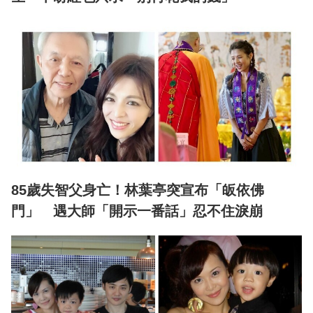
85歲失智父身亡！林葉亭突宣布「皈依佛
門」 遇大師「開示一番話」忍不住淚崩