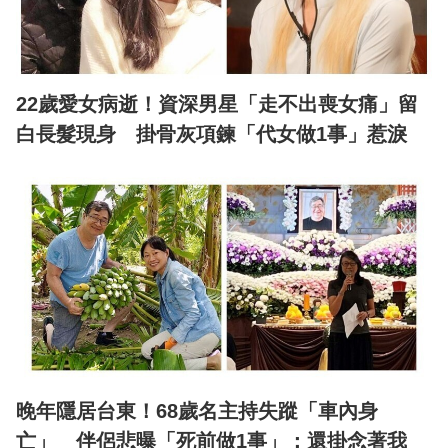
22歲愛女病逝！資深男星「走不出喪女痛」留
白長髮現身 掛骨灰項鍊「代女做1事」惹淚
晚年隱居台東！68歲名主持失蹤「車內身
亡」 伴侶悲曝「死前做1事」：還掛念著我