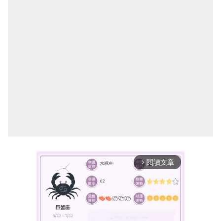
閱讀文章
arrow_forward_ios