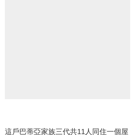
這戶巴蒂亞家族三代共11人同住一個屋