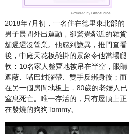
Powered by 
GliaStudios
2018年7月初，一名住在德里東北部的
M
u
男子晨間外出運動，卻驚覺鄰近的雜貨
t
舖遲遲沒營業。他感到詭異，推門查看
e
後，中庭天花板懸掛的景象令他當場腿
軟：10名家人整齊地被吊在半空，眼睛
遮蔽、嘴巴封膠帶、雙手反綁身後；而
在另一個房間地板上，80歲的老婦人已
窒息死亡。唯一存活的，只有屋頂上正
在發燒的狗狗Tommy。