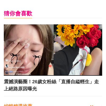
猜你會喜歡
震撼演藝圈！26歲女粉絲「直播自縊輕生」走
上絕路原因曝光