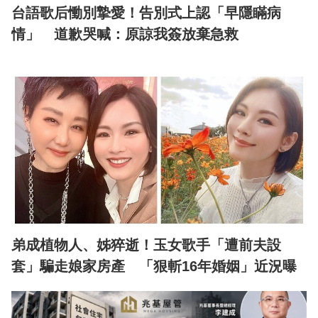
台語歌后慟別摯愛！告別式上認「早隱瞞病
情」 道歉哭喊：原諒我簽放棄急救
弟成植物人、姊猝逝！玉女歌手「遭前夫設
套」騙走娘家房產 「狠斬16年婚姻」近況曝