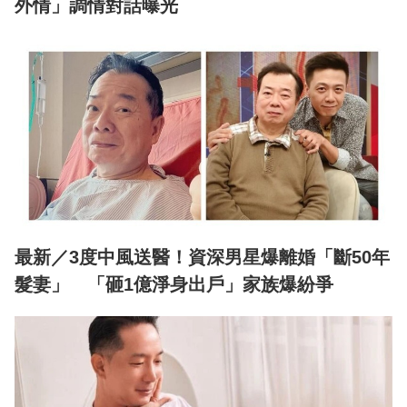
外情」調情對話曝光
最新／3度中風送醫！資深男星爆離婚「斷50年
髮妻」 「砸1億淨身出戶」家族爆紛爭