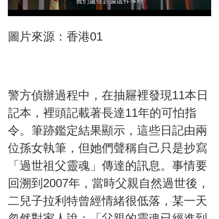
圖片來源：香港01
警方偵辦過程中，在抽屜裡發現11本日
記本，裡頭記載著長達11年的可怕指
令。筆跡鑑定結果顯示，這些日記由兩
位孫女執筆，但她們聲稱自己只是抄寫
「過世祖父靈魂」傳達的訊息。事情要
回溯到2007年，當時父親自然過世後，
二兒子拉利特曾經情緒很低落，某一天
忽然對家人說：「父親的靈魂已經進到