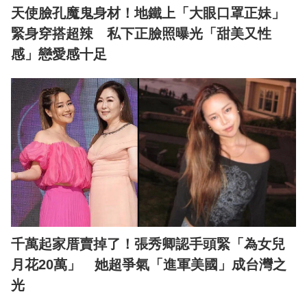
天使臉孔魔鬼身材！地鐵上「大眼口罩正妹」
緊身穿搭超辣 私下正臉照曝光「甜美又性
感」戀愛感十足
千萬起家厝賣掉了！張秀卿認手頭緊「為女兒
月花20萬」 她超爭氣「進軍美國」成台灣之
光