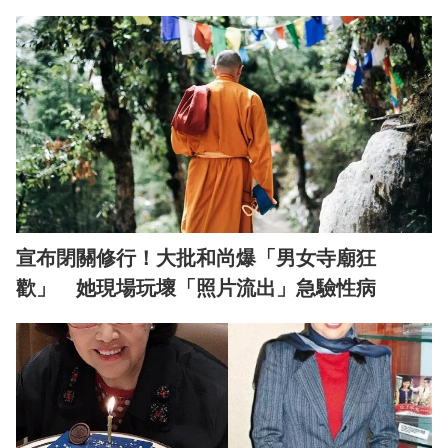
宣布閉關修行！大批和尚爆「男女寺廟狂
歡」 她現場玩壞「照片流出」急驗性病