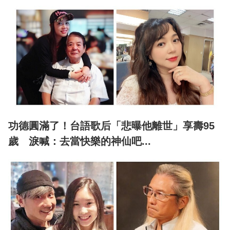
功德圓滿了！台語歌后「悲曝他離世」享壽95
歲 淚喊：去當快樂的神仙吧...