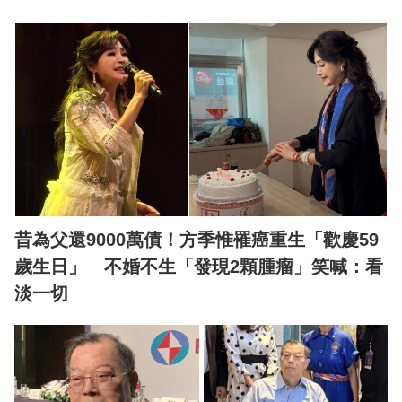
昔為父還9000萬債！方季惟罹癌重生「歡慶59
歲生日」 不婚不生「發現2顆腫瘤」笑喊：看
淡一切