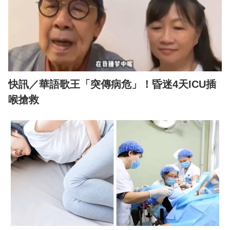
快訊／華語歌王「突傳病危」！昏迷4天ICU插
喉搶救