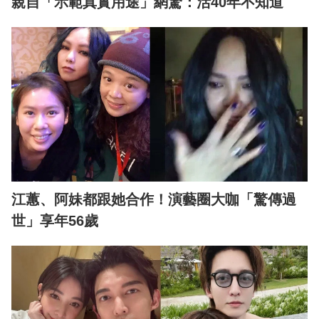
親自「示範真實用途」網驚：活40年不知道
江蕙、阿妹都跟她合作！演藝圈大咖「驚傳過
世」享年56歲