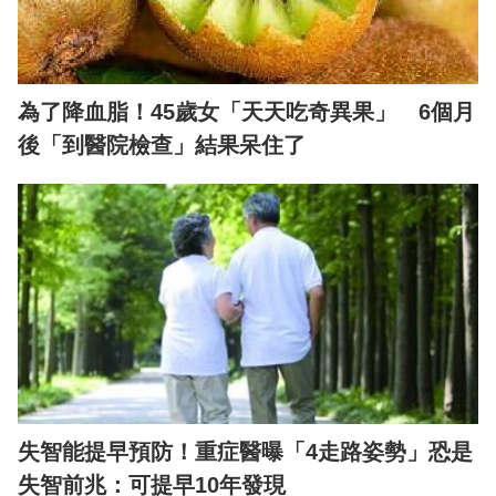
為了降血脂！45歲女「天天吃奇異果」 6個月
後「到醫院檢查」結果呆住了
失智能提早預防！重症醫曝「4走路姿勢」恐是
失智前兆：可提早10年發現