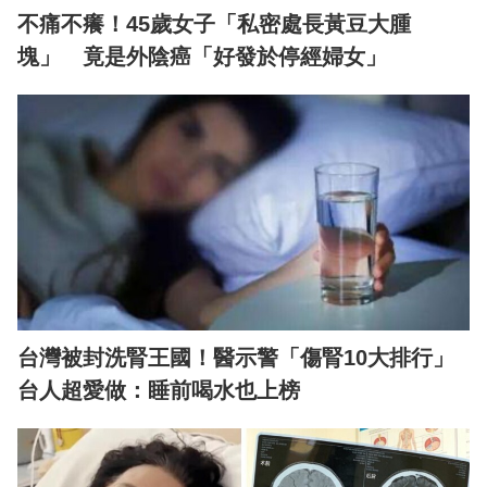
不痛不癢！45歲女子「私密處長黃豆大腫
塊」 竟是外陰癌「好發於停經婦女」
台灣被封洗腎王國！醫示警「傷腎10大排行」
台人超愛做：睡前喝水也上榜