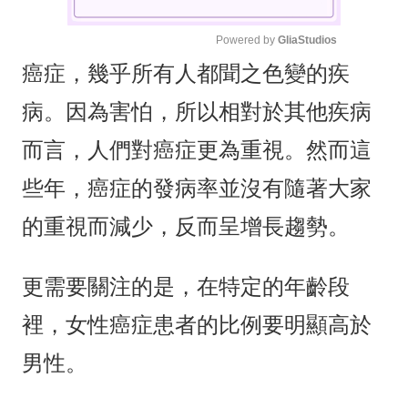
Powered by 
GliaStudios
癌症，幾乎所有人都聞之色變的疾
M
u
病。因為害怕，所以相對於其他疾病
t
e
而言，人們對癌症更為重視。然而這
些年，癌症的發病率並沒有隨著大家
的重視而減少，反而呈增長趨勢。
更需要關注的是，在特定的年齡段
裡，女性癌症患者的比例要明顯高於
男性。