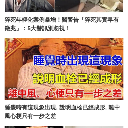
猝死年輕化案例暴增！醫警告「猝死其實早有
徵兆」：5大警訊別忽視！
睡覺時有這現象出現, 說明血栓已經成形, 離中
風心梗只有一步之差