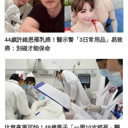
44歲許維恩罹乳癌！醫示警「3日常用品」易致
癌：別碰才能保命
比熬夜更可怕！48歲男子「一周10次猝死」醫