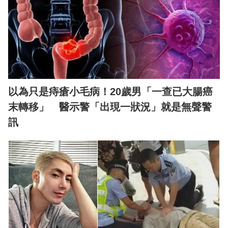
以為只是痔瘡小毛病！20歲男「一查已大腸癌
末轉移」 醫示警「出現一狀況」就是無聲警
訊