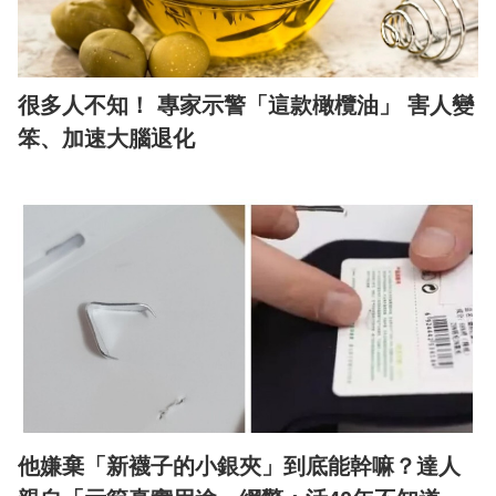
很多人不知！ 專家示警「這款橄欖油」 害人變
笨、加速大腦退化
他嫌棄「新襪子的小銀夾」到底能幹嘛？達人