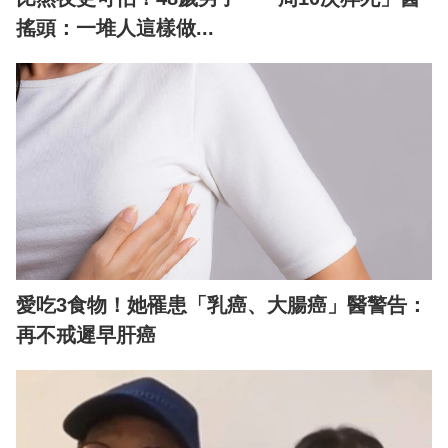
搖頭：一堆人這樣做...
愛吃3食物！她罹患「乳癌、大腸癌」醫警告：
再不戒遲早肝癌