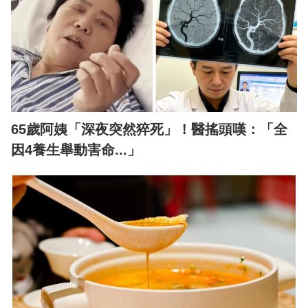
65歲阿姨「深夜突然猝死」！醫搖頭嘆：「全
因4養生舉動害命...」