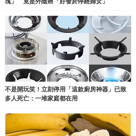
塊」 竟是外陰癌「好發於停經婦女」
不是開玩笑！立刻停用「這款廚房神器」已致
多人死亡：一堆家庭都在用