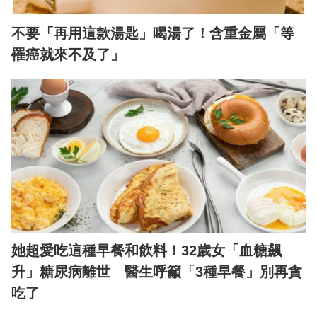
不要「再用這款湯匙」喝湯了！含重金屬「等
罹癌就來不及了」
她超愛吃這種早餐和飲料！32歲女「血糖飆
升」糖尿病離世 醫生呼籲「3種早餐」別再貪
吃了