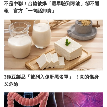
不是中聯！台糖被爆「最早驗到毒油」卻不通
報 官方「一句話卸責」
3種豆製品「被列入傷肝黑名單」 ！真的傷身
又危險