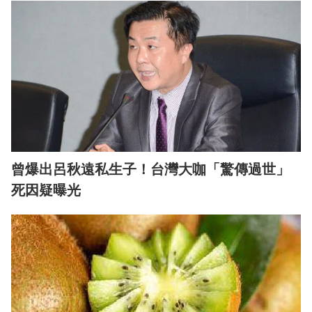
曾爆出呂秋遠私生子！台灣大咖「驚傳過世」
死因疑曝光