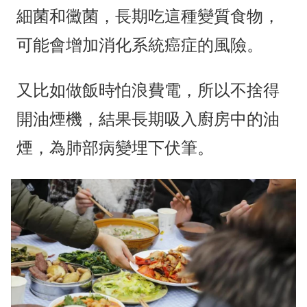
細菌和黴菌，長期吃這種變質食物，
可能會增加消化系統癌症的風險。
又比如做飯時怕浪費電，所以不捨得
開油煙機，結果長期吸入廚房中的油
煙，為肺部病變埋下伏筆。