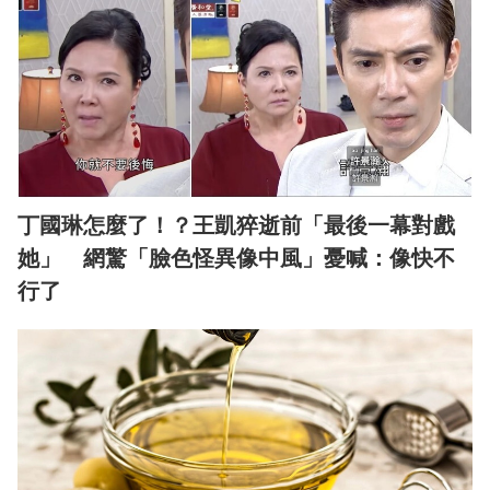
丁國琳怎麼了！？王凱猝逝前「最後一幕對戲
她」 網驚「臉色怪異像中風」憂喊：像快不
行了