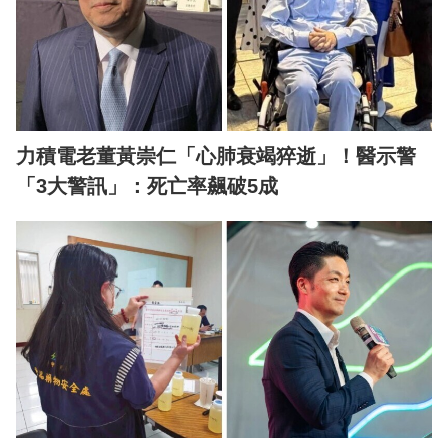
力積電老董黃崇仁「心肺衰竭猝逝」！醫示警
「3大警訊」：死亡率飆破5成