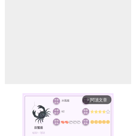
閱讀文章
arrow_forward_ios