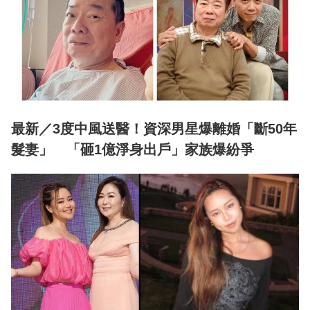
最新／3度中風送醫！資深男星爆離婚「斷50年
髮妻」 「砸1億淨身出戶」家族爆紛爭