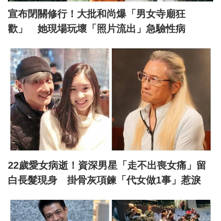
宣布閉關修行！大批和尚爆「男女寺廟狂
歡」 她現場玩壞「照片流出」急驗性病
22歲愛女病逝！資深男星「走不出喪女痛」留
白長髮現身 掛骨灰項鍊「代女做1事」惹淚