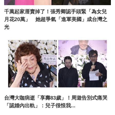
千萬起家厝賣掉了！張秀卿認手頭緊「為女兒
月花20萬」 她超爭氣「進軍美國」成台灣之
光
台灣大咖病逝「享壽83歲」！周遊告別式痛哭
「認婚內出軌」：兒子很恨我...