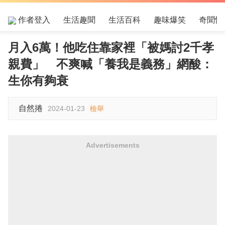
作者登入
生活趣聞
生活百科
趣味爆笑
奇聞怪
月入6萬！他吃住靠家裡「被媽討2千孝
親費」 不爽喊「養我是義務」網酸：
生你有夠衰
自然捲
2024-01-23
檢舉
Advertisements