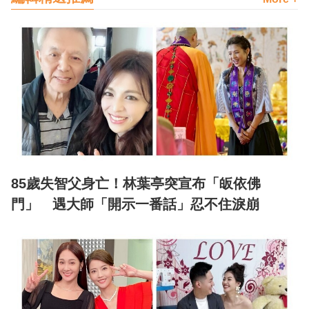
85歲失智父身亡！林葉亭突宣布「皈依佛
門」 遇大師「開示一番話」忍不住淚崩