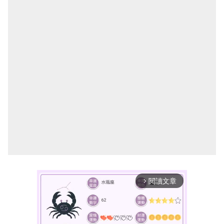
閱讀文章
arrow_forward_ios