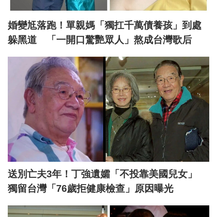
婚變尪落跑！單親媽「獨扛千萬債養孩」到處
躲黑道 「一開口驚艷眾人」熬成台灣歌后
送別亡夫3年！丁強遺孀「不投靠美國兒女」
獨留台灣「76歲拒健康檢查」原因曝光