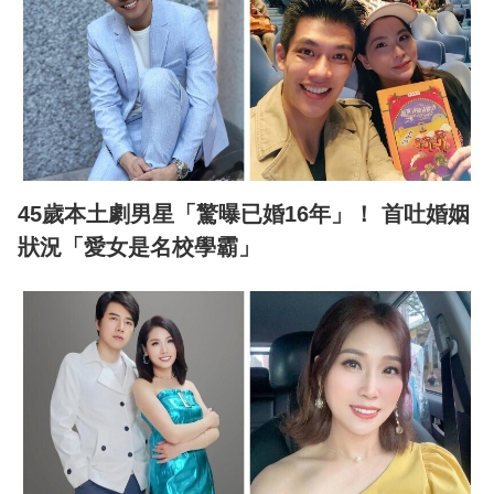
45歲本土劇男星「驚曝已婚16年」！ 首吐婚姻
狀況「愛女是名校學霸」