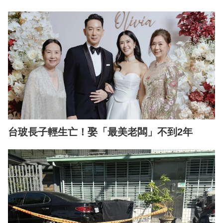
台玻長子輕生亡！娶「最美老闆」不到2年