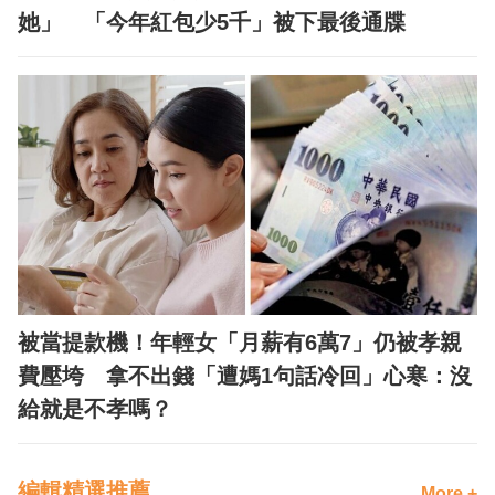
她」 「今年紅包少5千」被下最後通牒
被當提款機！年輕女「月薪有6萬7」仍被孝親
費壓垮 拿不出錢「遭媽1句話冷回」心寒：沒
給就是不孝嗎？
編輯精選推薦
More +