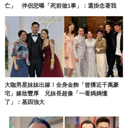
亡」 伴侶悲曝「死前做1事」：還掛念著我
大咖男星妹妹出嫁！全身金飾「曾獲近千萬豪
宅」嫁妝豐厚 兄妹長超像「一看媽媽懂
了」：基因強大