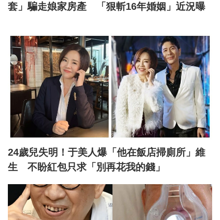
套」騙走娘家房產 「狠斬16年婚姻」近況曝
24歲兒失明！于美人爆「他在飯店掃廁所」維
生 不盼紅包只求「別再花我的錢」