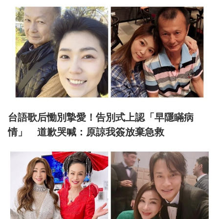
台語歌后慟別摯愛！告別式上認「早隱瞞病
情」 道歉哭喊：原諒我簽放棄急救