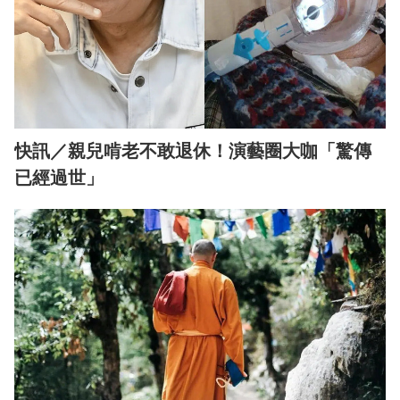
快訊／親兒啃老不敢退休！演藝圈大咖「驚傳
已經過世」