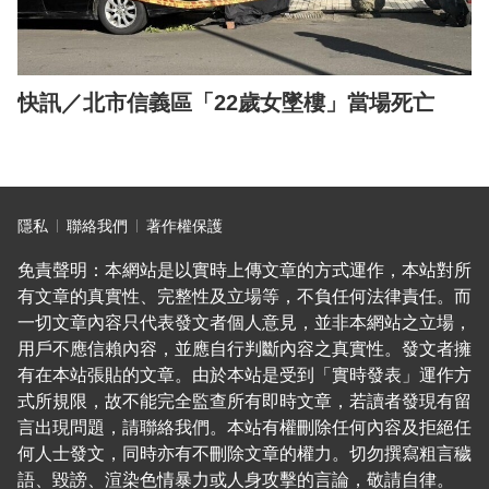
快訊／北市信義區「22歲女墜樓」當場死亡
隱私
聯絡我們
著作權保護
免責聲明：本網站是以實時上傳文章的方式運作，本站對所
有文章的真實性、完整性及立場等，不負任何法律責任。而
一切文章內容只代表發文者個人意見，並非本網站之立場，
用戶不應信賴內容，並應自行判斷內容之真實性。發文者擁
有在本站張貼的文章。由於本站是受到「實時發表」運作方
式所規限，故不能完全監查所有即時文章，若讀者發現有留
言出現問題，請聯絡我們。本站有權刪除任何內容及拒絕任
何人士發文，同時亦有不刪除文章的權力。切勿撰寫粗言穢
語、毀謗、渲染色情暴力或人身攻擊的言論，敬請自律。