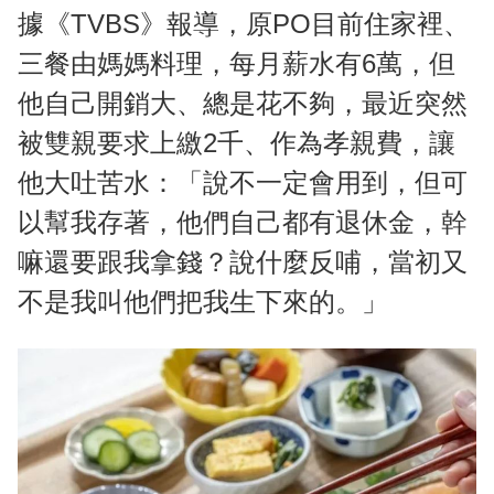
據《TVBS》報導，原PO目前住家裡、
三餐由媽媽料理，每月薪水有6萬，但
他自己開銷大、總是花不夠，最近突然
被雙親要求上繳2千、作為孝親費，讓
他大吐苦水：「說不一定會用到，但可
以幫我存著，他們自己都有退休金，幹
嘛還要跟我拿錢？說什麼反哺，當初又
不是我叫他們把我生下來的。」