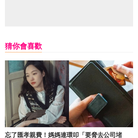
猜你會喜歡
忘了匯孝親費！媽媽連環叩「要脅去公司堵