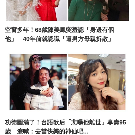
空窗多年！68歲陳美鳳突羞認「身邊有個
他」 40年前就認識「遭男方母親拆散」
功德圓滿了！台語歌后「悲曝他離世」享壽95
歲 淚喊：去當快樂的神仙吧...