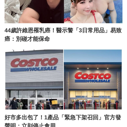
44歲許維恩罹乳癌！醫示警「3日常用品」易致
癌：別碰才能保命
好市多出包了！1產品「緊急下架召回」官方發
聲明：立刻停止食用