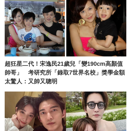
超狂星二代！宋逸民21歲兒「變190cm高顏值
帥哥」 考研究所「錄取7世界名校」獎學金額
太驚人：又帥又聰明