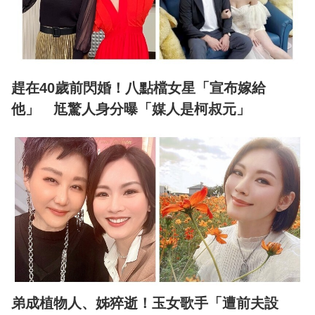
趕在40歲前閃婚！八點檔女星「宣布嫁給
他」 尪驚人身分曝「媒人是柯叔元」
弟成植物人、姊猝逝！玉女歌手「遭前夫設