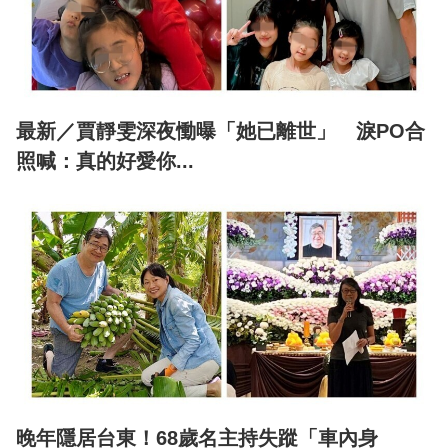
最新／賈靜雯深夜慟曝「她已離世」 淚PO合
照喊：真的好愛你...
晚年隱居台東！68歲名主持失蹤「車內身