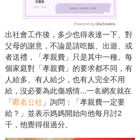
Powered by 
GliaStudios
出社會工作後，多少也得表達一下、對
M
u
父母的謝意，不論是請吃飯、出遊、或
t
者送禮，「孝親費」只是其中一種。每
e
個家庭對「孝親費」的要求都不同，有
人給多、有人給少，也有人完全不用
給，沒必要為此傷感情...一名網友就在
「
匿名公社
」詢問：「孝親費一定要
給？」並表示媽媽開始向他每月討2
千，他覺得很過分。