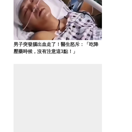
男子突發腦出血走了！醫生怒斥：「吃降
壓藥時候，沒有注意這3點！」