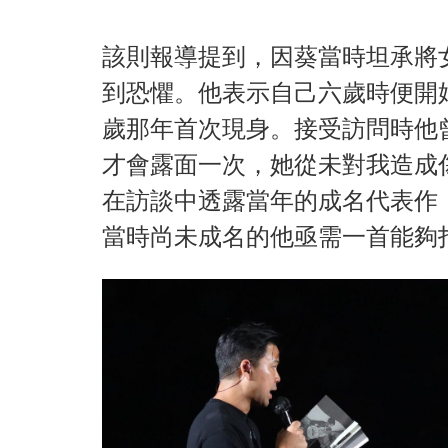
該則報導提到，因葵當時坦承將
到恐懼。他表示自己六歲時便開
歲那年首次現身。接受訪問時他
才會露面一次，她從未對我造成
在訪談中透露當年的成名代表作
當時尚未成名的他亟需一首能夠