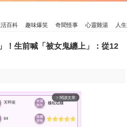
生活百科
趣味爆笑
奇聞怪事
心靈雞湯
人生
」！生前喊「被女鬼纏上」：從12
閱讀文章
arrow_forward_ios