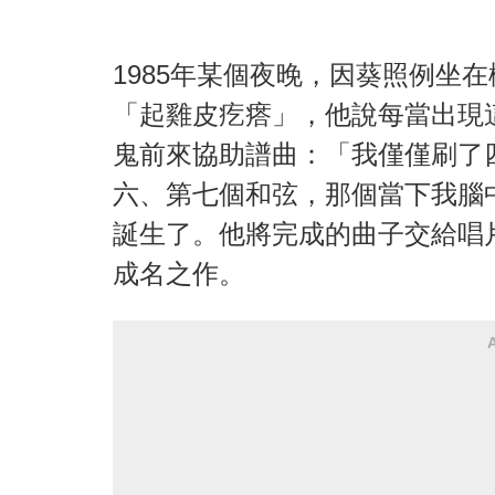
1985年某個夜晚，因葵照例坐
「起雞皮疙瘩」，他說每當出現
鬼前來協助譜曲：「我僅僅刷了
六、第七個和弦，那個當下我腦
誕生了。他將完成的曲子交給唱
成名之作。