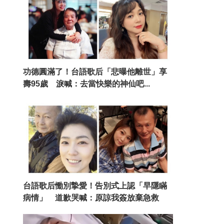
功德圓滿了！台語歌后「悲曝他離世」享
壽95歲 淚喊：去當快樂的神仙吧...
台語歌后慟別摯愛！告別式上認「早隱瞞
病情」 道歉哭喊：原諒我簽放棄急救