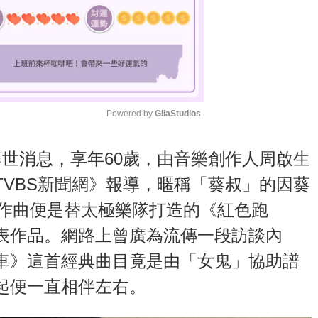
Powered by 
GliaStudios
M
世消息，享年60歲，由音樂創作人周啟生
u
VBS新聞網》報導，暱稱「葵叔」的因葵
t
度作曲便是替太極樂隊打造的《紅色跑
e
表作品。網路上曾廣為流傳一段訪談內
車》這首經典曲目竟是由「女鬼」協助譜
起便一直相伴左右。