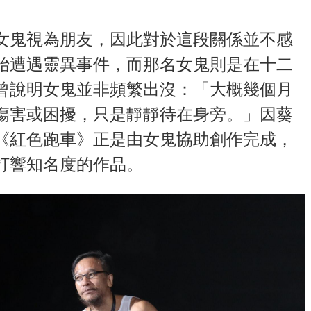
女鬼視為朋友，因此對於這段關係並不感
始遭遇靈異事件，而那名女鬼則是在十二
曾說明女鬼並非頻繁出沒：「大概幾個月
傷害或困擾，只是靜靜待在身旁。」因葵
《紅色跑車》正是由女鬼協助創作完成，
打響知名度的作品。