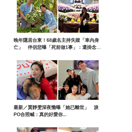
晚年隱居台東！68歲名主持失蹤「車內身
亡」 伴侶悲曝「死前做1事」：還掛念著
我
最新／賈靜雯深夜慟曝「她已離世」 淚
PO合照喊：真的好愛你...