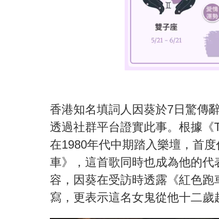
香港知名填詞人因葵於7日驚傳辭
透過社群平台證實此事。根據《T
在1980年代中期踏入樂壇，首
車》，這首歌同時也成為他的代
容，因葵在受訪時透露《紅色跑
寫，更表示這名女鬼從他十二歲