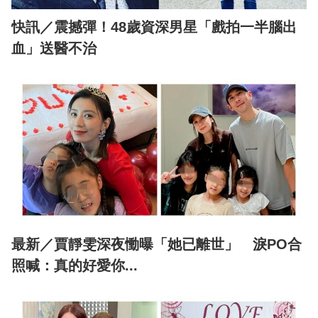
快訊／震撼彈！48歲資深男星「戲拍一半腦出
血」送醫不治
最新／賈靜雯深夜慟曝「她已離世」 淚PO合
照喊：真的好愛你...