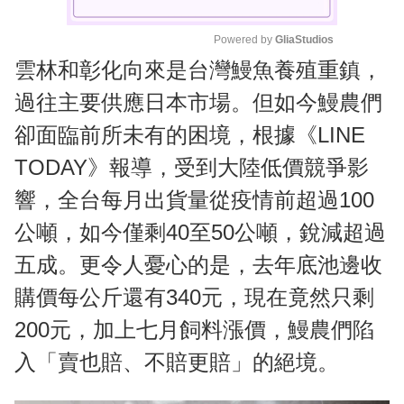
Powered by 
GliaStudios
雲林和彰化向來是台灣鰻魚養殖重鎮，
M
u
過往主要供應日本市場。但如今鰻農們
t
卻面臨前所未有的困境，根據《LINE
e
TODAY》報導，受到大陸低價競爭影
響，全台每月出貨量從疫情前超過100
公噸，如今僅剩40至50公噸，銳減超過
五成。更令人憂心的是，去年底池邊收
購價每公斤還有340元，現在竟然只剩
200元，加上七月飼料漲價，鰻農們陷
入「賣也賠、不賠更賠」的絕境。