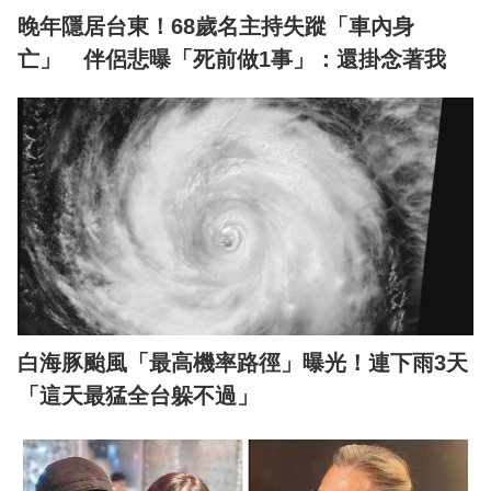
晚年隱居台東！68歲名主持失蹤「車內身
亡」 伴侶悲曝「死前做1事」：還掛念著我
白海豚颱風「最高機率路徑」曝光！連下雨3天
「這天最猛全台躲不過」