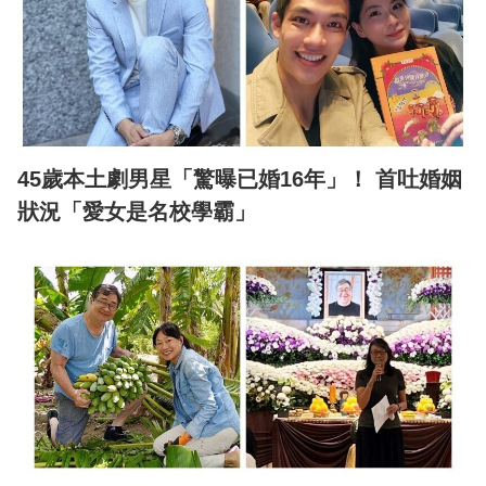
45歲本土劇男星「驚曝已婚16年」！ 首吐婚姻
狀況「愛女是名校學霸」