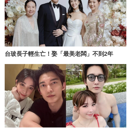
台玻長子輕生亡！娶「最美老闆」不到2年