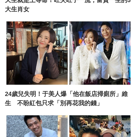
大生肖女
24歲兒失明！于美人爆「他在飯店掃廁所」維
生 不盼紅包只求「別再花我的錢」