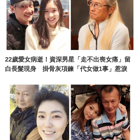
22歲愛女病逝！資深男星「走不出喪女痛」留
白長髮現身 掛骨灰項鍊「代女做1事」惹淚