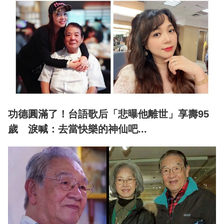
功德圓滿了！台語歌后「悲曝他離世」享壽95
歲 淚喊：去當快樂的神仙吧...