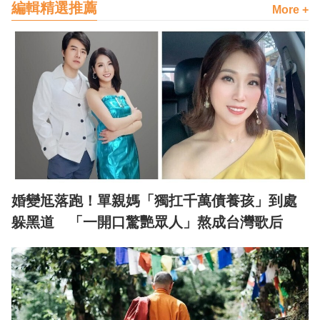
編輯精選推薦
More +
婚變尪落跑！單親媽「獨扛千萬債養孩」到處
躲黑道 「一開口驚艷眾人」熬成台灣歌后