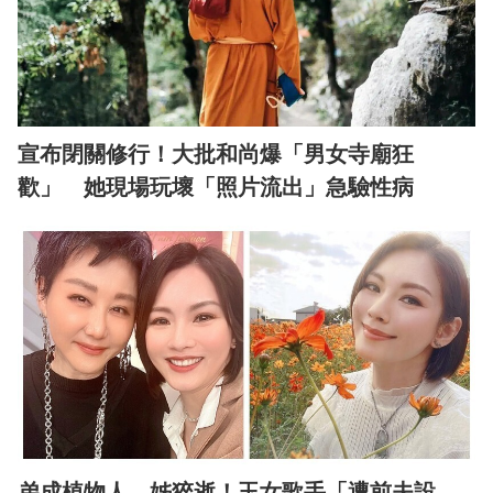
宣布閉關修行！大批和尚爆「男女寺廟狂
歡」 她現場玩壞「照片流出」急驗性病
弟成植物人、姊猝逝！玉女歌手「遭前夫設