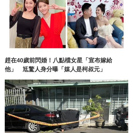
趕在40歲前閃婚！八點檔女星「宣布嫁給
他」 尪驚人身分曝「媒人是柯叔元」