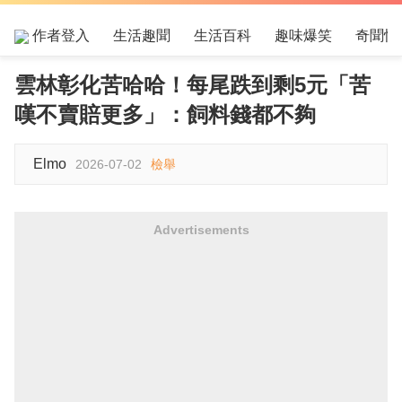
作者登入
生活趣聞
生活百科
趣味爆笑
奇聞怪
雲林彰化苦哈哈！每尾跌到剩5元「苦
嘆不賣賠更多」：飼料錢都不夠
Elmo
2026-07-02
檢舉
Advertisements