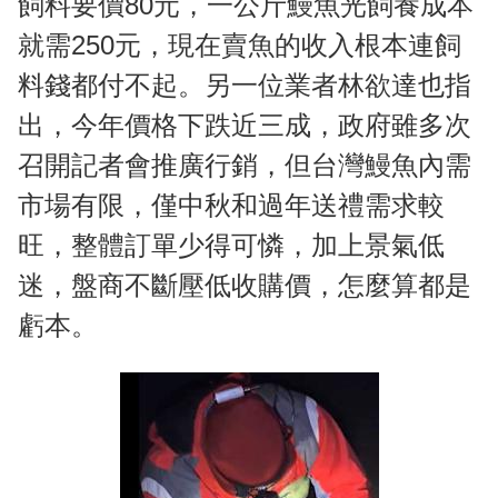
飼料要價80元，一公斤鰻魚光飼養成本
就需250元，現在賣魚的收入根本連飼
料錢都付不起。另一位業者林欲達也指
出，今年價格下跌近三成，政府雖多次
召開記者會推廣行銷，但台灣鰻魚內需
市場有限，僅中秋和過年送禮需求較
旺，整體訂單少得可憐，加上景氣低
迷，盤商不斷壓低收購價，怎麼算都是
虧本。