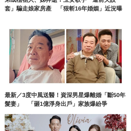
套」騙走娘家房產 「狠斬16年婚姻」近況曝
最新／3度中風送醫！資深男星爆離婚「斷50年
髮妻」 「砸1億淨身出戶」家族爆紛爭