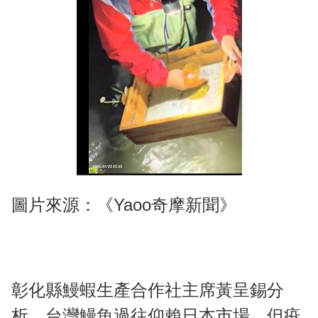
圖片來源：《Yaoo奇摩新聞》
彰化縣鰻蝦生產合作社主席黃呈錫分
析，台灣鰻魚過往仰賴日本市場，但疫