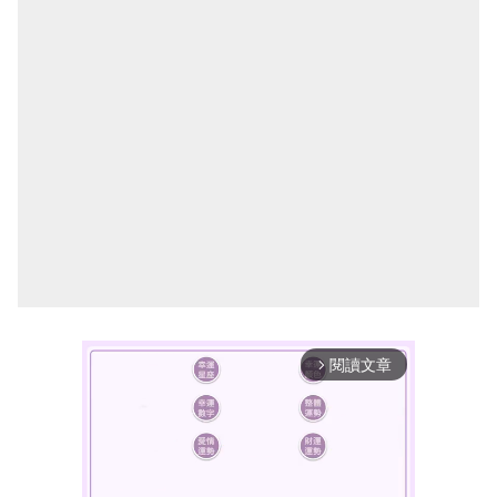
閱讀文章
arrow_forward_ios