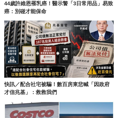
44歲許維恩罹乳癌！醫示警「3日常用品」易致
癌：別碰才能保命
快訊／配合社宅被騙！數百房東悲喊「因政府
才信兆基」：救救我們