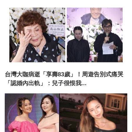
台灣大咖病逝「享壽83歲」！周遊告別式痛哭
「認婚內出軌」：兒子很恨我...