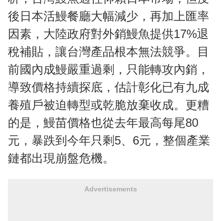
後日本活鰻餐廳大幅減少，再加上匯率
因素，大陸政府對外銷鰻魚提供17%退
稅補貼，讓台灣產品根本無法競爭。目
前國內成鰻嚴重過剩，只能轉攻內銷，
導致價格持續探底，估計彰化已有九成
養殖戶被迫轉型或乾脆放棄收成。更糟
的是，鰻苗價格也從去年最高每尾80
元，暴跌到今年只剩5、6元，整個產業
鏈都出現崩盤危機。
Advertisements