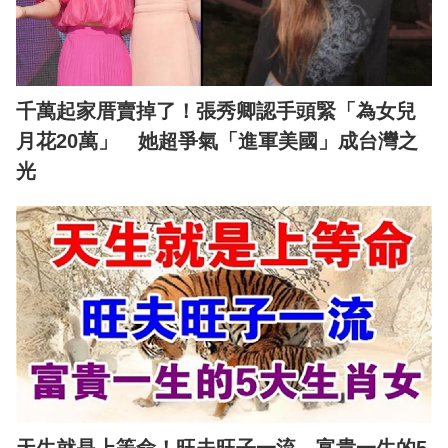
千萬起家厝賣掉了！張秀卿認手頭緊「為女兒
月花20萬」 她超爭氣「進軍美國」成台灣之
光
天生就是上等命！旺夫旺子一流，富貴一生的5