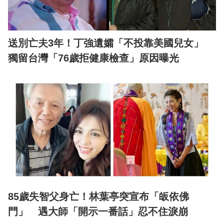
送別亡夫3年！丁強遺孀「不投靠美國兒女」
獨留台灣「76歲拒健康檢查」原因曝光
85歲失智父身亡！林葉亭突宣布「皈依佛
門」 遇大師「開示一番話」忍不住淚崩