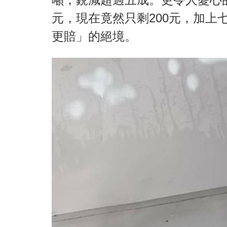
元，現在竟然只剩200元，加上
更賠」的絕境。