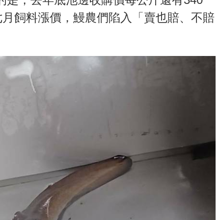
七月飼料漲價，鰻農們陷入「賣也賠、不賠