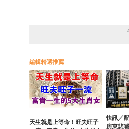
編輯精選推薦
快訊／
天生就是上等命！旺夫旺子
房東悲