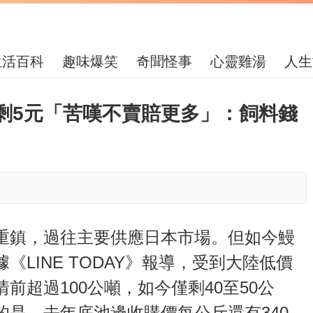
生活百科
趣味爆笑
奇聞怪事
心靈雞湯
人生
剩5元「苦嘆不賣賠更多」：飼料錢
重鎮，過往主要供應日本市場。但如今鰻
LINE TODAY》報導，受到大陸低價
前超過100公噸，如今僅剩40至50公
是，去年底池邊收購價每公斤還有340