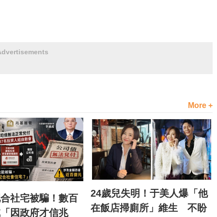
Advertisements
More +
24歲兒失明！于美人爆「他
配合社宅被騙！數百
在飯店掃廁所」維生 不盼
喊「因政府才信兆