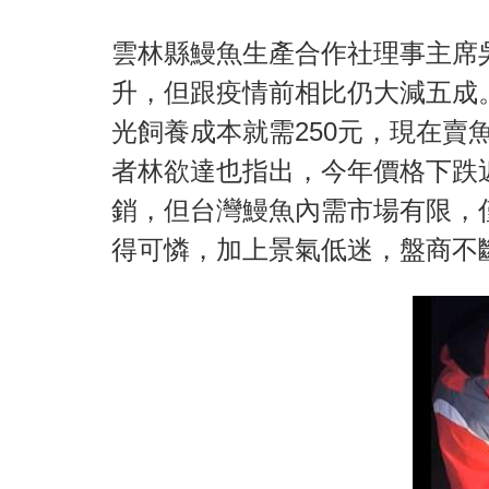
雲林縣鰻魚生產合作社理事主席
升，但跟疫情前相比仍大減五成
光飼養成本就需250元，現在賣
者林欲達也指出，今年價格下跌
銷，但台灣鰻魚內需市場有限，
得可憐，加上景氣低迷，盤商不