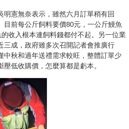
吳明憲無奈表示，雖然六月訂單稍有回
。目前每公斤飼料要價80元，一公斤鰻魚
魚的收入根本連飼料錢都付不起。另一位業
近三成，政府雖多次召開記者會推廣行
僅中秋和過年送禮需求較旺，整體訂單少
斷壓低收購價，怎麼算都是虧本。