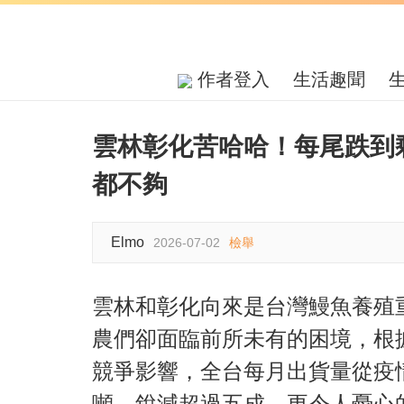
作者登入
生活趣聞
雲林彰化苦哈哈！每尾跌到
都不夠
Elmo
2026-07-02
檢舉
雲林和彰化向來是台灣鰻魚養殖
農們卻面臨前所未有的困境，根據《
競爭影響，全台每月出貨量從疫情
噸，銳減超過五成。更令人憂心的