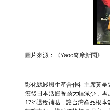
圖片來源：《Yaoo奇摩新聞》
彰化縣鰻蝦生產合作社主席黃呈
疫後日本活鰻餐廳大幅減少，再
17%退稅補貼，讓台灣產品根