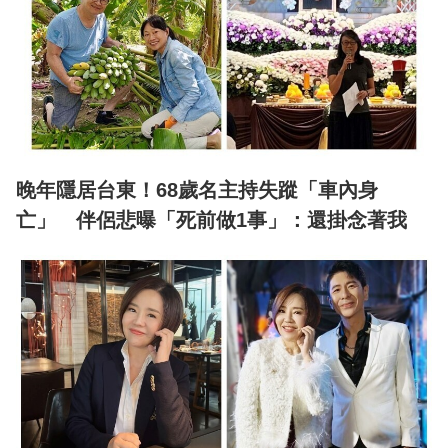
晚年隱居台東！68歲名主持失蹤「車內身
亡」 伴侶悲曝「死前做1事」：還掛念著我