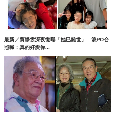
最新／賈靜雯深夜慟曝「她已離世」 淚PO合
照喊：真的好愛你...