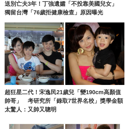
送別亡夫3年！丁強遺孀「不投靠美國兒女」
獨留台灣「76歲拒健康檢查」原因曝光
超狂星二代！宋逸民21歲兒「變190cm高顏值
帥哥」 考研究所「錄取7世界名校」獎學金額
太驚人：又帥又聰明