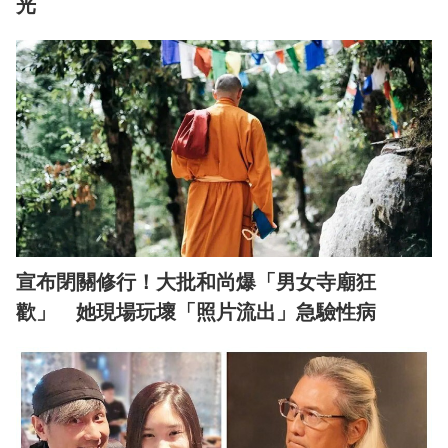
光
宣布閉關修行！大批和尚爆「男女寺廟狂
歡」 她現場玩壞「照片流出」急驗性病