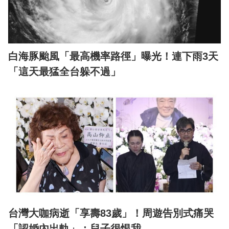
白海豚颱風「最高機率路徑」曝光！連下雨3天
「這天最猛全台躲不過」
台灣大咖病逝「享壽83歲」！周遊告別式痛哭
「認婚內出軌」：兒子很恨我...