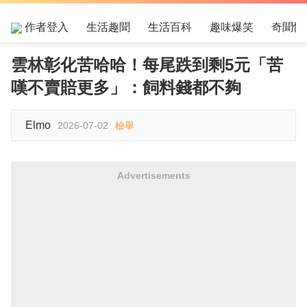
作者登入
生活趣聞
生活百科
趣味爆笑
奇聞怪
雲林彰化苦哈哈！每尾跌到剩5元「苦
嘆不賣賠更多」：飼料錢都不夠
Elmo
2026-07-02
檢舉
Advertisements