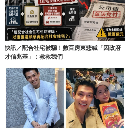
快訊／配合社宅被騙！數百房東悲喊「因政府
才信兆基」：救救我們