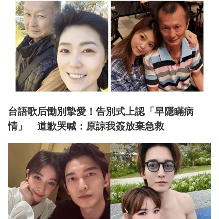
台語歌后慟別摯愛！告別式上認「早隱瞞病
情」 道歉哭喊：原諒我簽放棄急救