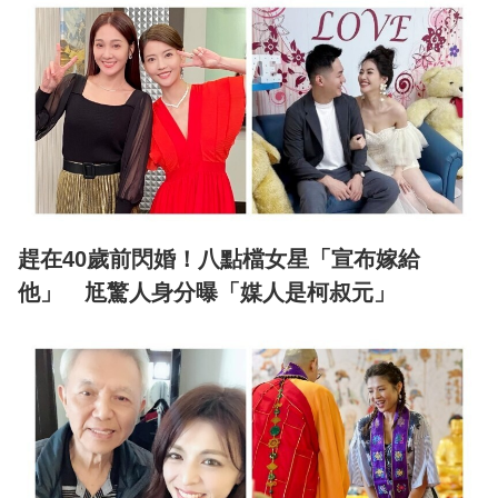
趕在40歲前閃婚！八點檔女星「宣布嫁給
他」 尪驚人身分曝「媒人是柯叔元」