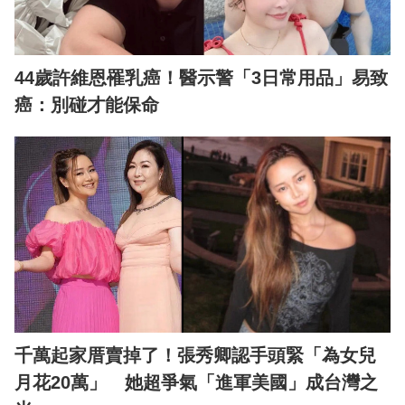
44歲許維恩罹乳癌！醫示警「3日常用品」易致
癌：別碰才能保命
千萬起家厝賣掉了！張秀卿認手頭緊「為女兒
月花20萬」 她超爭氣「進軍美國」成台灣之