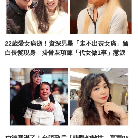
22歲愛女病逝！資深男星「走不出喪女痛」留
白長髮現身 掛骨灰項鍊「代女做1事」惹淚
功德圓滿了！台語歌后「悲曝他離世」享壽95