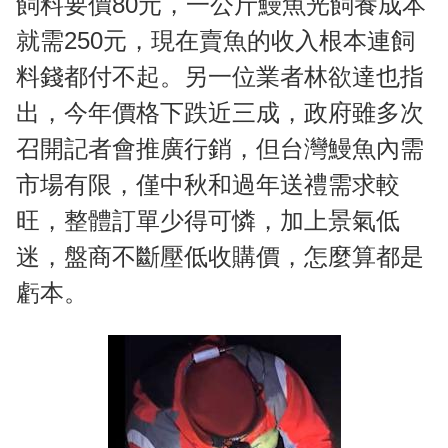
飼料要價80元，一公斤鰻魚光飼養成本
就需250元，現在賣魚的收入根本連飼
料錢都付不起。另一位業者林欲達也指
出，今年價格下跌近三成，政府雖多次
召開記者會推廣行銷，但台灣鰻魚內需
市場有限，僅中秋和過年送禮需求較
旺，整體訂單少得可憐，加上景氣低
迷，盤商不斷壓低收購價，怎麼算都是
虧本。