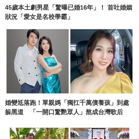
45歲本土劇男星「驚曝已婚16年」！ 首吐婚姻
狀況「愛女是名校學霸」
婚變尪落跑！單親媽「獨扛千萬債養孩」到處
躲黑道 「一開口驚艷眾人」熬成台灣歌后