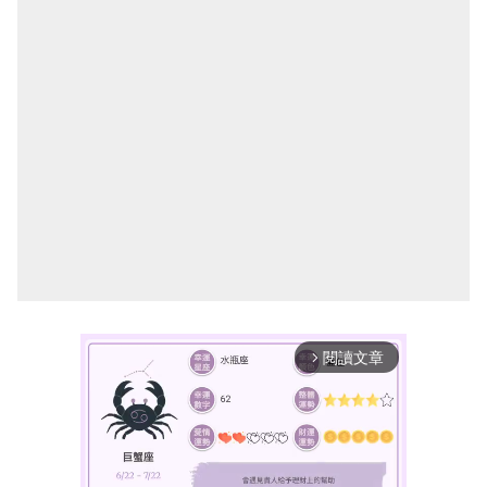
閱讀文章
arrow_forward_ios