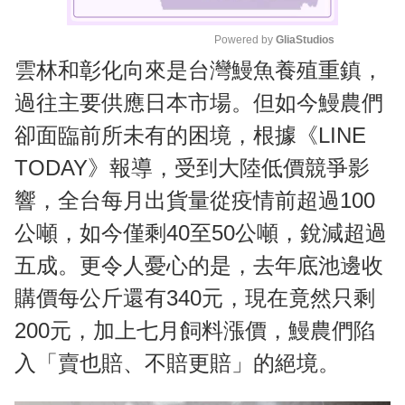
Powered by 
GliaStudios
雲林和彰化向來是台灣鰻魚養殖重鎮，
M
u
過往主要供應日本市場。但如今鰻農們
t
卻面臨前所未有的困境，根據《LINE
e
TODAY》報導，受到大陸低價競爭影
響，全台每月出貨量從疫情前超過100
公噸，如今僅剩40至50公噸，銳減超過
五成。更令人憂心的是，去年底池邊收
購價每公斤還有340元，現在竟然只剩
200元，加上七月飼料漲價，鰻農們陷
入「賣也賠、不賠更賠」的絕境。