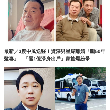
最新／3度中風送醫！資深男星爆離婚「斷50年
髮妻」 「砸1億淨身出戶」家族爆紛爭