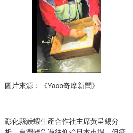
圖片來源：《Yaoo奇摩新聞》
彰化縣鰻蝦生產合作社主席黃呈錫分
析，台灣鰻魚過往仰賴日本市場，但疫