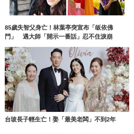
85歲失智父身亡！林葉亭突宣布「皈依佛
門」 遇大師「開示一番話」忍不住淚崩
台玻長子輕生亡！娶「最美老闆」不到2年