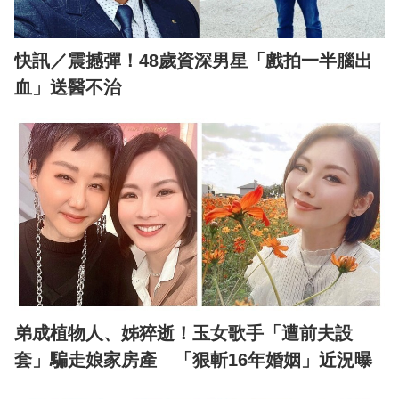
快訊／震撼彈！48歲資深男星「戲拍一半腦出
血」送醫不治
弟成植物人、姊猝逝！玉女歌手「遭前夫設
套」騙走娘家房產 「狠斬16年婚姻」近況曝