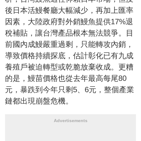
後日本活鰻餐廳大幅減少，再加上匯率
因素，大陸政府對外銷鰻魚提供17%退
稅補貼，讓台灣產品根本無法競爭。目
前國內成鰻嚴重過剩，只能轉攻內銷，
導致價格持續探底，估計彰化已有九成
養殖戶被迫轉型或乾脆放棄收成。更糟
的是，鰻苗價格也從去年最高每尾80
元，暴跌到今年只剩5、6元，整個產業
鏈都出現崩盤危機。
Advertisements