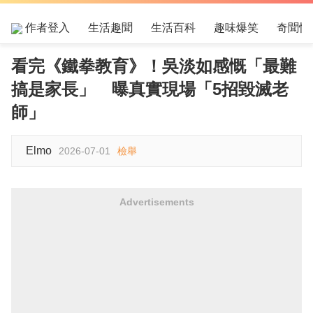
作者登入
生活趣聞
生活百科
趣味爆笑
奇聞怪
看完《鐵拳教育》！吳淡如感慨「最難
搞是家長」 曝真實現場「5招毀滅老
師」
Elmo
2026-07-01
檢舉
Advertisements