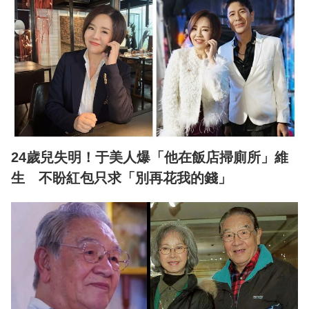
24歲兒失明！于美人爆「他在飯店掃廁所」維
生 不盼紅包只求「別再花我的錢」