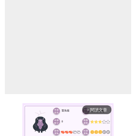
閱讀文章
arrow_forward_ios