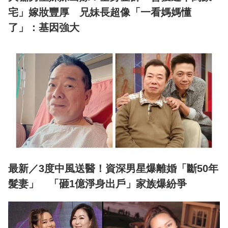
宅」嫁妝豐厚 兄妹長超像「一看媽媽懂
了」：基因強大
最新／3度中風送醫！資深男星爆離婚「斷50年
髮妻」 「砸1億淨身出戶」家族爆紛爭