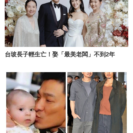
台玻長子輕生亡！娶「最美老闆」不到2年