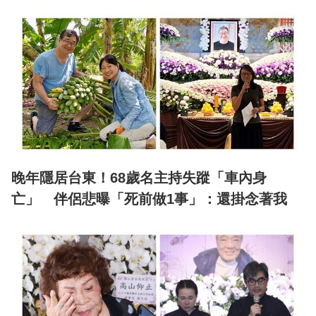
晚年隱居台東！68歲名主持失蹤「車內身
亡」 伴侶悲曝「死前做1事」：還掛念著我