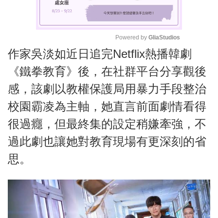
Powered by 
GliaStudios
作家吳淡如近日追完Netflix熱播韓劇
M
u
《鐵拳教育》後，在社群平台分享觀後
t
感，該劇以教權保護局用暴力手段整治
e
校園霸凌為主軸，她直言前面劇情看得
很過癮，但最終集的設定稍嫌牽強，不
過此劇也讓她對教育現場有更深刻的省
思。