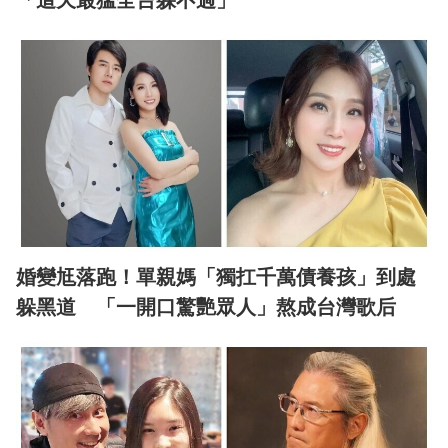
婚變尪落跑！單親媽「獨扛千萬債養孩」到處
躲黑道 「一開口驚艷眾人」熬成台灣歌后