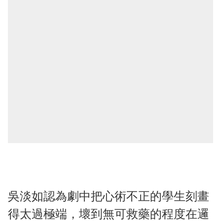
吳淡如認為劇中把心術不正的學生刻畫
得太過極端，壞到無可救藥的程度在邏