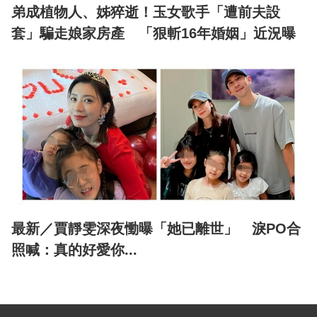
弟成植物人、姊猝逝！玉女歌手「遭前夫設
套」騙走娘家房產 「狠斬16年婚姻」近況曝
最新／賈靜雯深夜慟曝「她已離世」 淚PO合
照喊：真的好愛你...