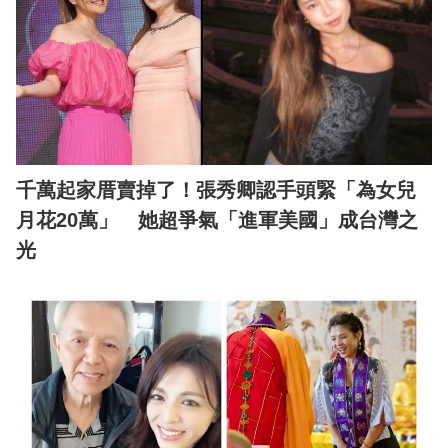
千萬起家厝賣掉了！張秀卿認手頭緊「為女兒
月花20萬」 她超爭氣「進軍美國」成台灣之
光