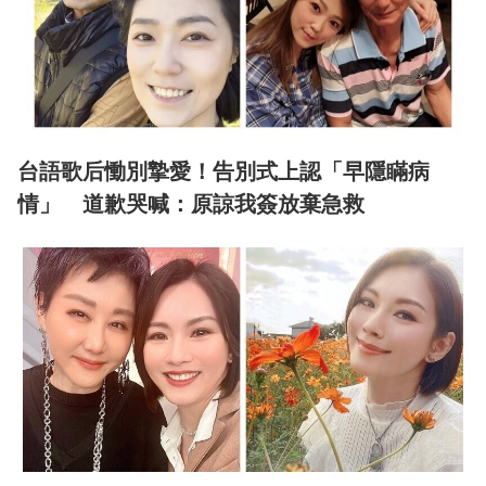
台語歌后慟別摯愛！告別式上認「早隱瞞病
情」 道歉哭喊：原諒我簽放棄急救