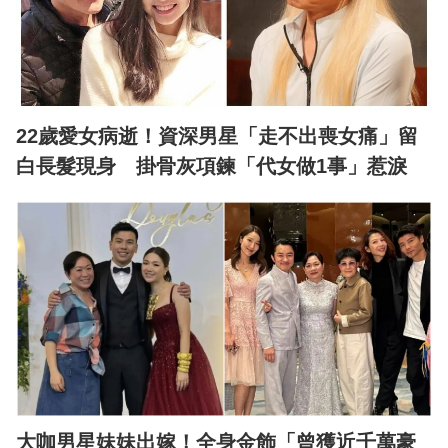
22歲愛女病逝！資深男星「走不出喪女痛」留
白長髮現身 掛骨灰項鍊「代女做1事」惹淚
大咖男星妹妹出嫁！全身金飾「曾獲近千萬豪