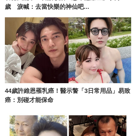
歲 淚喊：去當快樂的神仙吧...
44歲許維恩罹乳癌！醫示警「3日常用品」易致
癌：別碰才能保命