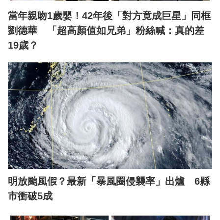
當年親吻1歲嬰！42年後「對方竟成巨星」同框
劉德華 「超高顏值如兄弟」粉絲喊：真的差
19歲？
明放颱風假？最新「暴風圈侵襲率」出爐 6縣
市衝破5成