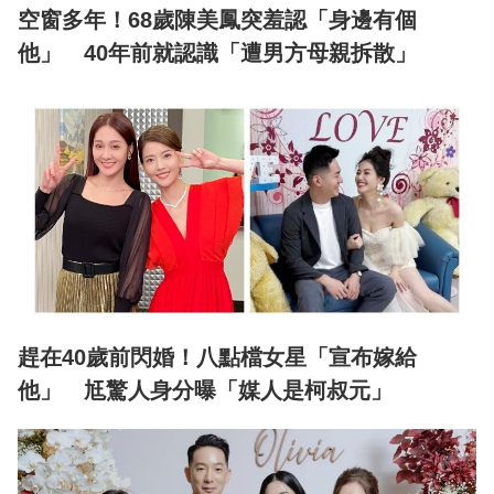
空窗多年！68歲陳美鳳突羞認「身邊有個
他」 40年前就認識「遭男方母親拆散」
趕在40歲前閃婚！八點檔女星「宣布嫁給
他」 尪驚人身分曝「媒人是柯叔元」