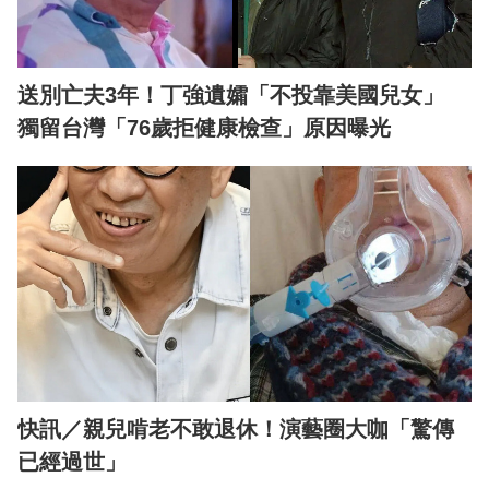
送別亡夫3年！丁強遺孀「不投靠美國兒女」
獨留台灣「76歲拒健康檢查」原因曝光
快訊／親兒啃老不敢退休！演藝圈大咖「驚傳
已經過世」