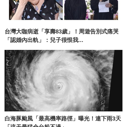
台灣大咖病逝「享壽83歲」！周遊告別式痛哭
「認婚內出軌」：兒子很恨我...
白海豚颱風「最高機率路徑」曝光！連下雨3天
「這天最猛全台躲不過」