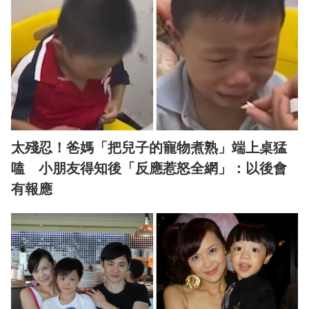
太殘忍！爸媽「把兒子的寵物煮熟」端上桌猛
嗑 小朋友得知後「反應惹怒全網」：以後會
有報應