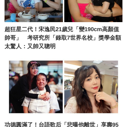
超狂星二代！宋逸民21歲兒「變190cm高顏值
帥哥」 考研究所「錄取7世界名校」獎學金額
太驚人：又帥又聰明
功德圓滿了！台語歌后「悲曝他離世」享壽95