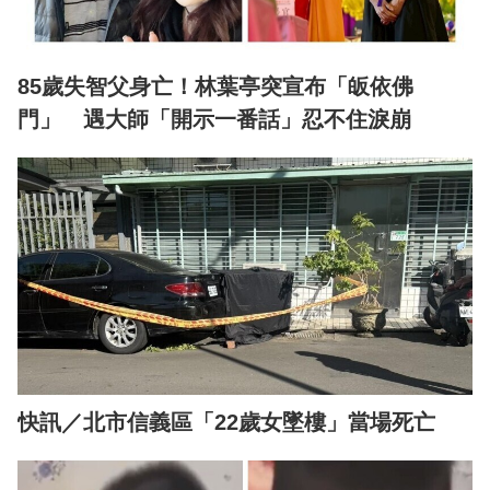
85歲失智父身亡！林葉亭突宣布「皈依佛
門」 遇大師「開示一番話」忍不住淚崩
快訊／北市信義區「22歲女墜樓」當場死亡