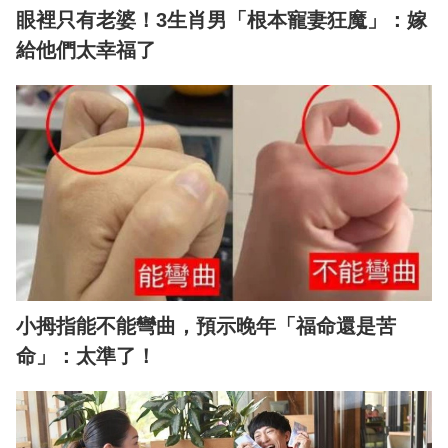
眼裡只有老婆！3生肖男「根本寵妻狂魔」：嫁
給他們太幸福了
小拇指能不能彎曲，預示晚年「福命還是苦
命」：太準了！