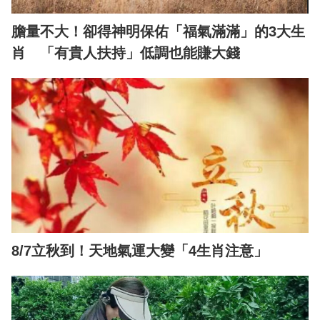
膽量不大！卻得神明保佑「福氣滿滿」的3大生
肖 「有貴人扶持」低調也能賺大錢
8/7立秋到！天地氣運大變「4生肖注意」