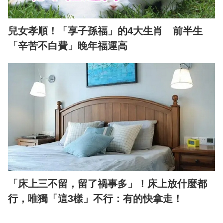
兒女孝順！「享子孫福」的4大生肖 前半生
「辛苦不白費」晚年福運高
「床上三不留，留了禍事多」！床上放什麼都
行，唯獨「這3樣」不行：有的快拿走！