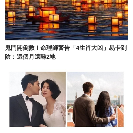
鬼門開倒數！命理師警告「4生肖大凶」易卡到
陰：這個月遠離2地