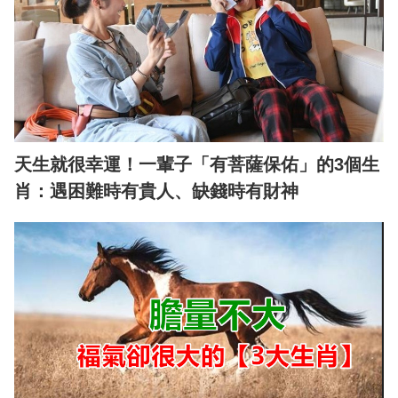
天生就很幸運！一輩子「有菩薩保佑」的3個生
肖：遇困難時有貴人、缺錢時有財神