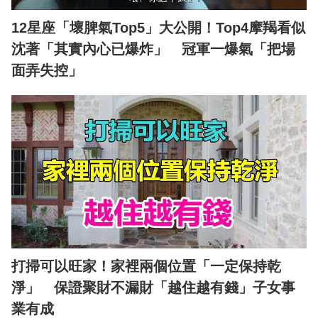
12星座「壞脾氣Top5」大公開！Top4摩羯看似
沈著「其實內心已爆炸」 冠軍一爆氣「把場
面弄失控」
打掃可以旺家！家裡兩個位置「一定保持乾
淨」 保證聚財不漏財「越住越有錢」子女事
業有成