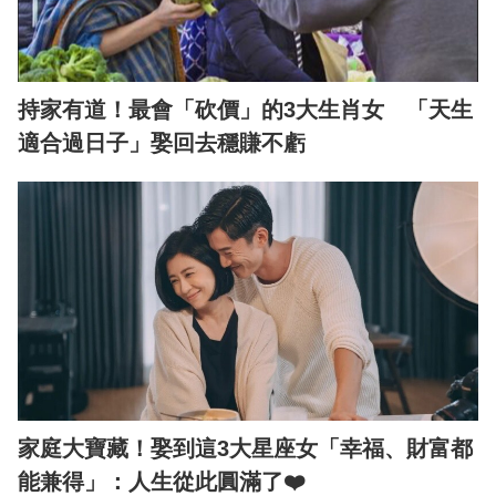
持家有道！最會「砍價」的3大生肖女 「天生
適合過日子」娶回去穩賺不虧
家庭大寶藏！娶到這3大星座女「幸福、財富都
能兼得」：人生從此圓滿了❤️