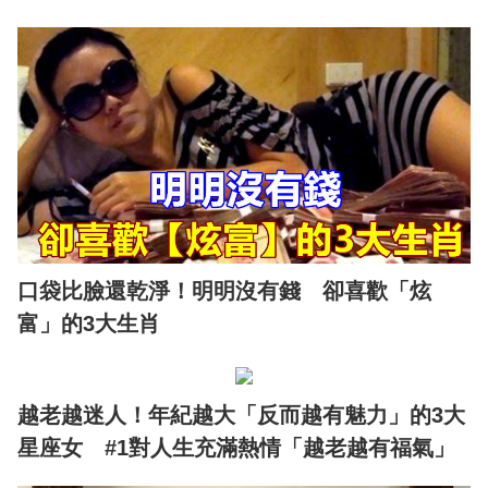
口袋比臉還乾淨！明明沒有錢 卻喜歡「炫
富」的3大生肖
越老越迷人！年紀越大「反而越有魅力」的3大
星座女 #1對人生充滿熱情「越老越有福氣」