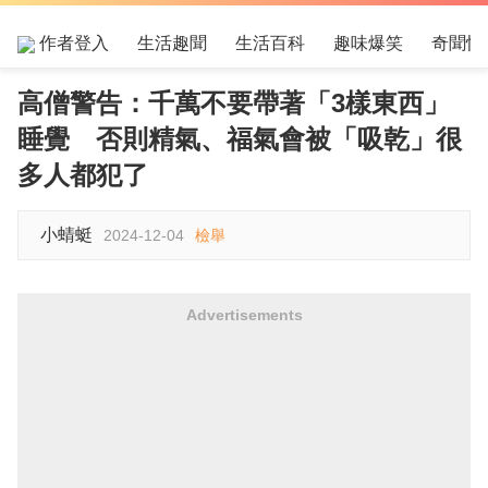
作者登入
生活趣聞
生活百科
趣味爆笑
奇聞怪
高僧警告：千萬不要帶著「3樣東西」
睡覺 否則精氣、福氣會被「吸乾」很
多人都犯了
小蜻蜓
2024-12-04
檢舉
Advertisements