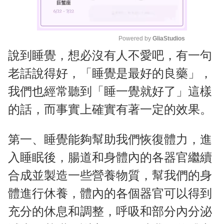
Powered by 
GliaStudios
說到睡覺，想必沒有人不愛吧，有一句
M
u
老話說得好，「睡覺是最好的良藥」，
t
我們也經常聽到「睡一覺就好了」這樣
e
的話，而事實上確實有著一定的效果。
第一、睡覺能夠幫助我們恢復體力，進
入睡眠後，腸道和身體內的各器官繼續
合成並製造一些營養物質，幫我們的身
體進行休養，體內的各個器官可以得到
充分的休息和調整，呼吸和部分內分泌