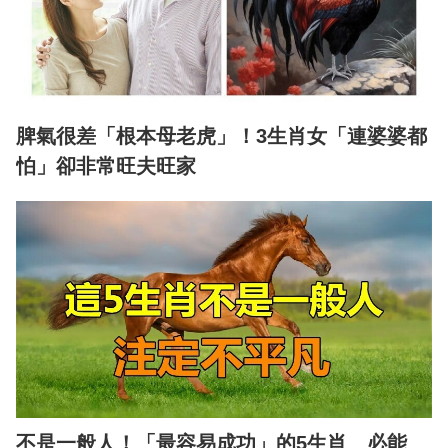
脾氣很差「根本母老虎」！3生肖女「連婆婆都
怕」卻非常旺夫旺家
不是一般人！「最容易成功」的5生肖 必能