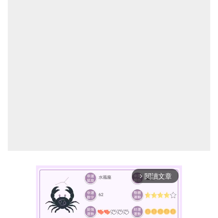
閱讀文章
arrow_forward_ios