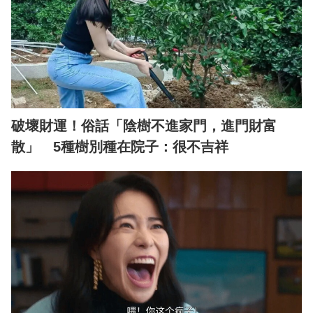
破壞財運！俗話「陰樹不進家門，進門財富
散」 5種樹別種在院子：很不吉祥