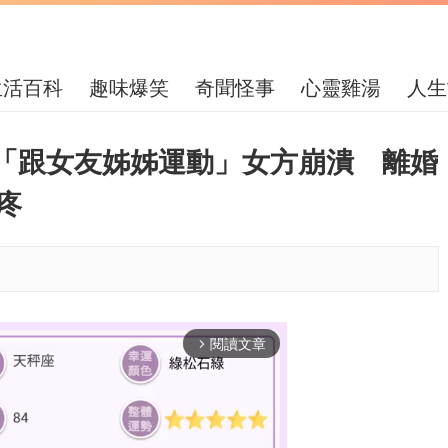
生活百科
趣味爆笑
奇聞怪事
心靈雞湯
人生
「跟女友姊姊運動」女方崩潰 離婚
疼
閱讀文章
arrow_forward_ios