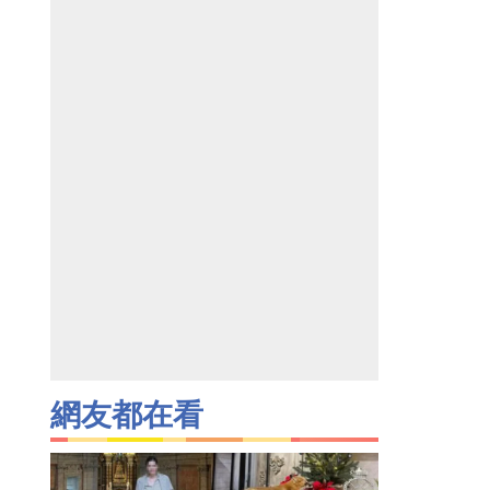
網友都在看