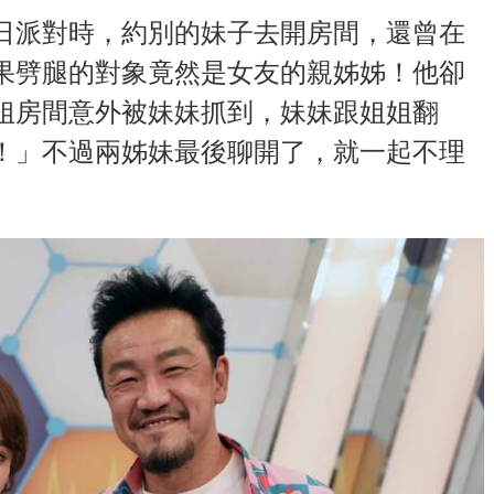
日派對時，約別的妹子去開房間，還曾在
果劈腿的對象竟然是女友的親姊姊！他卻
姐房間意外被妹妹抓到，妹妹跟姐姐翻
！」不過兩姊妹最後聊開了，就一起不理