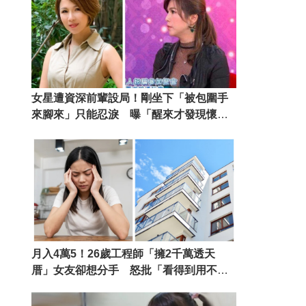
女星遭資深前輩設局！剛坐下「被包圍手
來腳來」只能忍淚 曝「醒來才發現懷
孕」還被經紀人嗆
月入4萬5！26歲工程師「擁2千萬透天
厝」女友卻想分手 怒批「看得到用不
到」：有夠吝嗇