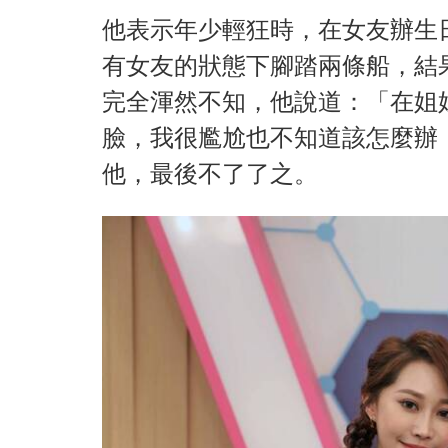
他表示年少輕狂時，在女友辦生
有女友的狀態下腳踏兩條船，結
完全渾然不知，他說道：「在姐
臉，我很尷尬也不知道該怎麼辦
他，最後不了了之。