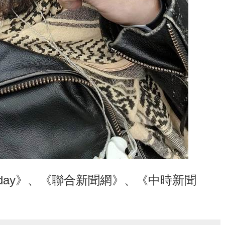
oday》、《聯合新聞網》、《中時新聞