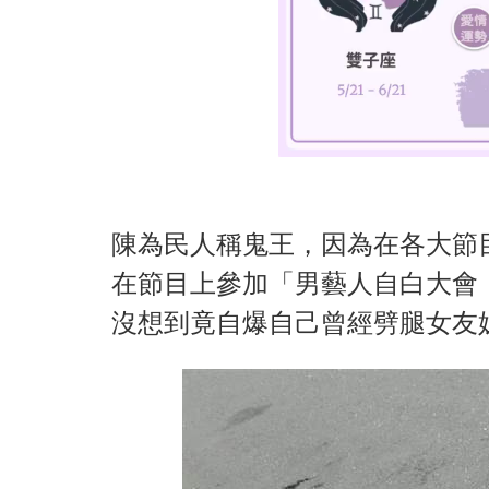
陳為民人稱鬼王，因為在各大節
在節目上參加「男藝人自白大會
沒想到竟自爆自己曾經劈腿女友