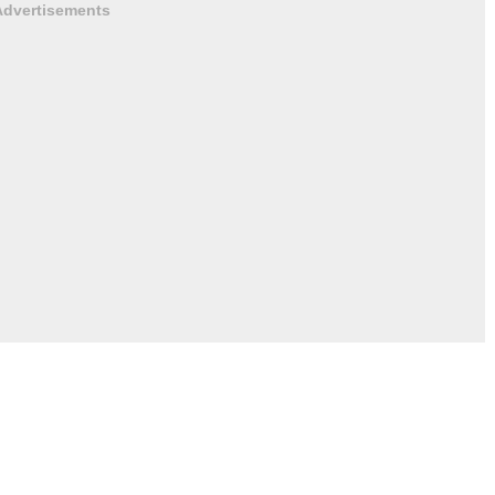
Advertisements