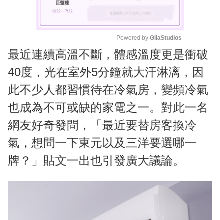
Powered by 
GliaStudios
最近連續高溫不斷，體感溫度更是衝破
M
u
40度，光在室外5分鐘就大汗淋漓，因
t
此不少人都習慣待在冷氣房，變頻冷氣
e
也成為不可或缺的家電之一。對此一名
網友好奇發問，「最近要替房客換冷
氣，想問一下東元以及三洋要選哪一
牌？」貼文一出也引發廣大議論。