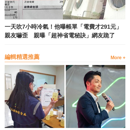
一天吹7小時冷氣！他曝帳單「電費才291元」
親友嚇歪 親曝「超神省電秘訣」網友跪了
編輯精選推薦
More +