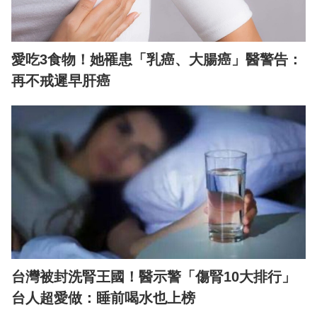
愛吃3食物！她罹患「乳癌、大腸癌」醫警告：
再不戒遲早肝癌
台灣被封洗腎王國！醫示警「傷腎10大排行」
台人超愛做：睡前喝水也上榜