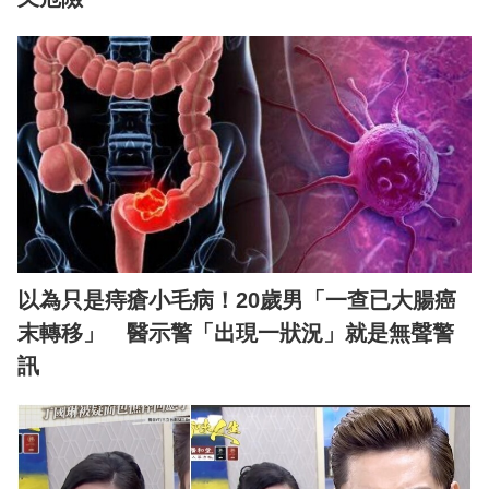
以為只是痔瘡小毛病！20歲男「一查已大腸癌
末轉移」 醫示警「出現一狀況」就是無聲警
訊