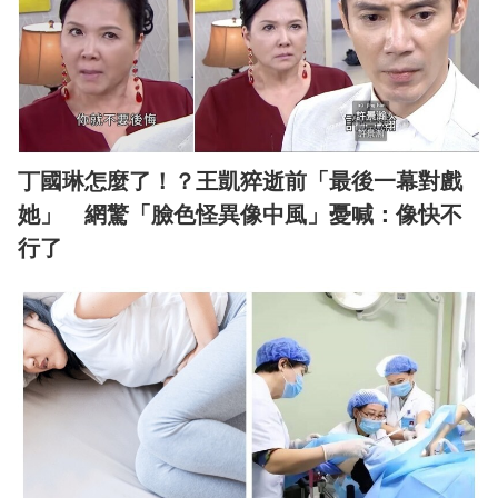
丁國琳怎麼了！？王凱猝逝前「最後一幕對戲
她」 網驚「臉色怪異像中風」憂喊：像快不
行了