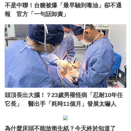
不是中聯！台糖被爆「最早驗到毒油」卻不通
報 官方「一句話卸責」
頭頂長出大腦！？23歲男罹怪病「忍耐10年任
它長」 醫出手「耗時11個月」發展太嚇人
為什麼床頭不能放衛生紙？今天終於知道了