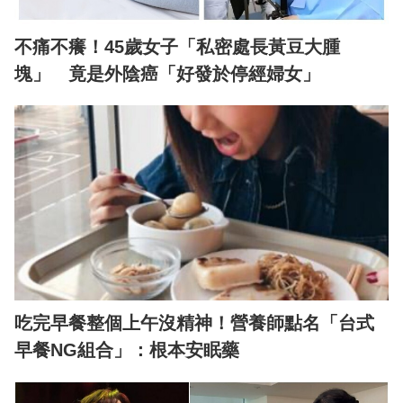
不痛不癢！45歲女子「私密處長黃豆大腫
塊」 竟是外陰癌「好發於停經婦女」
吃完早餐整個上午沒精神！營養師點名「台式
早餐NG組合」：根本安眠藥