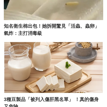
知名衛生棉出包！她拆開驚見「活蟲、蟲卵」
氣炸：主打消毒級
3種豆製品「被列入傷肝黑名單」 ！真的傷身
又危險