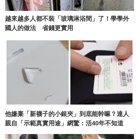
越來越多人都不裝「玻璃淋浴間」了！學學外
國人的做法 省錢更實用
他嫌棄「新襪子的小銀夾」到底能幹嘛？達人
親自「示範真實用途」網驚：活40年不知道