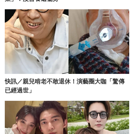
快訊／親兒啃老不敢退休！演藝圈大咖「驚傳
已經過世」