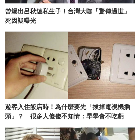
曾爆出呂秋遠私生子！台灣大咖「驚傳過世」
死因疑曝光
遊客入住飯店時！為什麼要先「拔掉電視機插
頭」？ 很多人傻傻不知情：早學會不吃虧