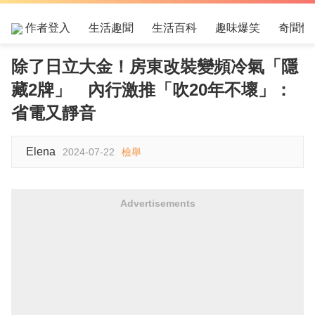
作者登入
生活趣聞
生活百科
趣味爆笑
奇聞怪
除了日立大金！房東改裝變頻冷氣「隱
藏2牌」 內行激推「吹20年不壞」：
省電又靜音
Elena
2024-07-22
檢舉
Advertisements