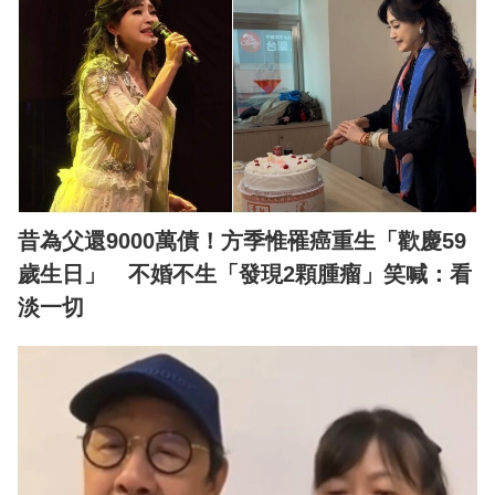
昔為父還9000萬債！方季惟罹癌重生「歡慶59
歲生日」 不婚不生「發現2顆腫瘤」笑喊：看
淡一切