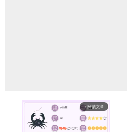
閱讀文章
arrow_forward_ios