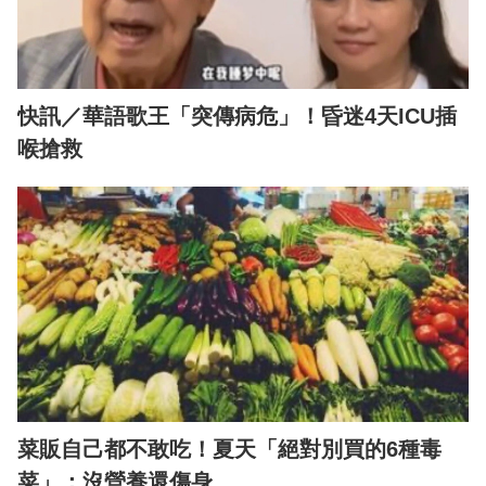
快訊／華語歌王「突傳病危」！昏迷4天ICU插
喉搶救
菜販自己都不敢吃！夏天「絕對別買的6種毒
菜」：沒營養還傷身