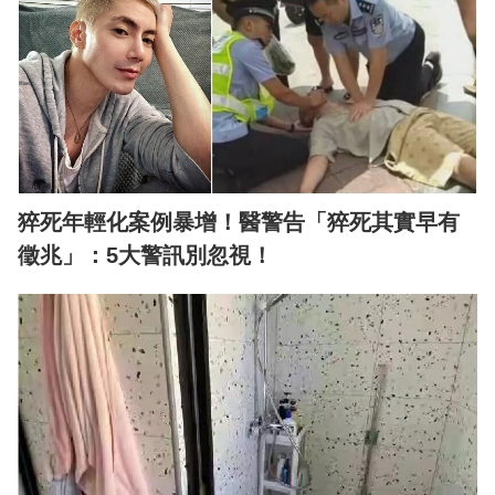
猝死年輕化案例暴增！醫警告「猝死其實早有
徵兆」：5大警訊別忽視！