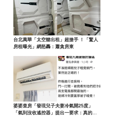
台北萬華「太空艙出租」超搶手 ！「驚人
房租曝光」網怒轟：蕭貪房東
婆婆查房「發現兒子夫妻冷氣開25度」
「氣到沒收遙控器」提出一要求：真的造
孽啊