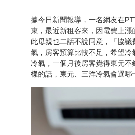
據今日新聞報導，一名網友在P
東，最近新租客來，因電費上漲
此母親也二話不說同意，「協議
氣，房客預算比較不足，希望冷
冷氣，一個月後房客覺得東元不
樣的話，東元、三洋冷氣會選哪