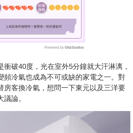
Powered by 
GliaStudios
M
衝破40度，光在室外5分鐘就大汗淋漓，
u
變頻冷氣也成為不可或缺的家電之一。對
t
替房客換冷氣，想問一下東元以及三洋要
e
大議論。