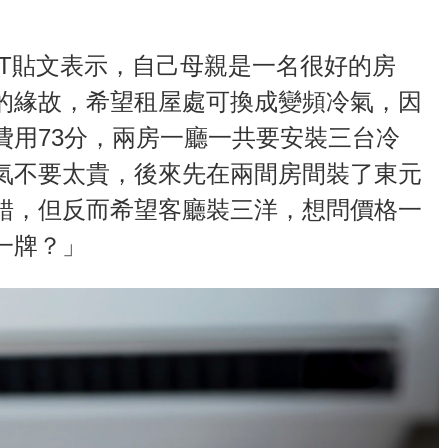
TT貼文表示，自己母親是一名很好的房
的緣故，希望租屋處可換成變頻冷氣，因
費用73分，兩房一廳一共要安裝三台冷
氣不要太貴，後來先在兩間房間裝了東元
錯，但反而希望客廳裝三洋，想問價格一
一牌？」