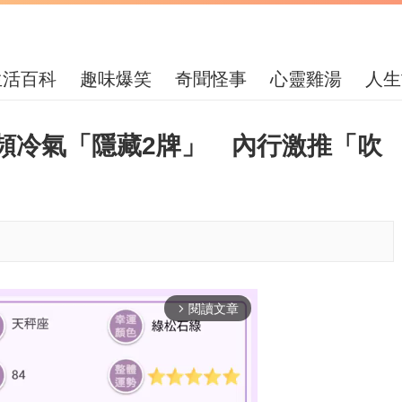
生活百科
趣味爆笑
奇聞怪事
心靈雞湯
人生
頻冷氣「隱藏2牌」 內行激推「吹
閱讀文章
arrow_forward_ios