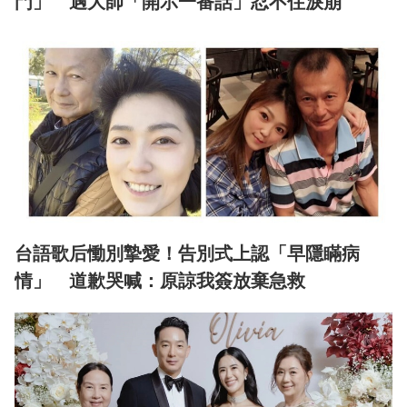
門」 遇大師「開示一番話」忍不住淚崩
台語歌后慟別摯愛！告別式上認「早隱瞞病
情」 道歉哭喊：原諒我簽放棄急救