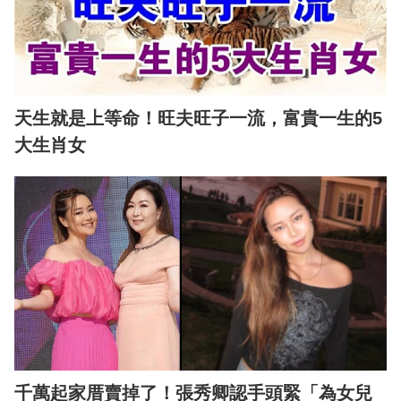
天生就是上等命！旺夫旺子一流，富貴一生的5
大生肖女
千萬起家厝賣掉了！張秀卿認手頭緊「為女兒