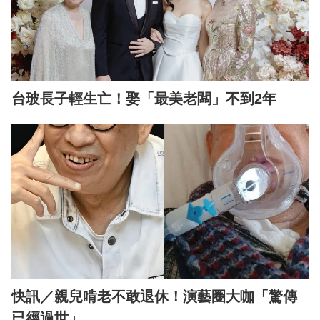
台玻長子輕生亡！娶「最美老闆」不到2年
快訊／親兒啃老不敢退休！演藝圈大咖「驚傳
已經過世」