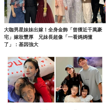
大咖男星妹妹出嫁！全身金飾「曾獲近千萬豪
宅」嫁妝豐厚 兄妹長超像「一看媽媽懂
了」：基因強大