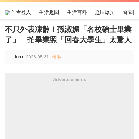
作者登入
生活趣聞
生活百科
趣味爆笑
奇聞怪
不只外表凍齡！孫淑媚「名校碩士畢業
了」 拍畢業照「回春大學生」太驚人
Elmo
2026-05-31
檢舉
Advertisements