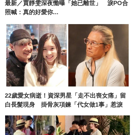
最新／賈靜雯深夜慟曝「她已離世」 淚PO合
照喊：真的好愛你...
22歲愛女病逝！資深男星「走不出喪女痛」留
白長髮現身 掛骨灰項鍊「代女做1事」惹淚