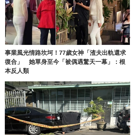
事業風光情路坎坷！77歲女神「渣夫出軌還求
復合」 她單身至今「被偶遇驚天一幕」：根
本反人類