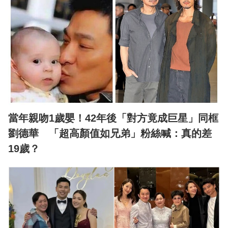
當年親吻1歲嬰！42年後「對方竟成巨星」同框
劉德華 「超高顏值如兄弟」粉絲喊：真的差
19歲？