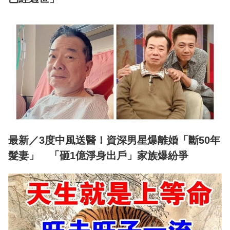
最新／3度中風送醫！資深男星爆離婚「斷50年
髮妻」 「砸1億淨身出戶」家族爆紛爭