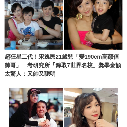
超狂星二代！宋逸民21歲兒「變190cm高顏值
帥哥」 考研究所「錄取7世界名校」獎學金額
太驚人：又帥又聰明