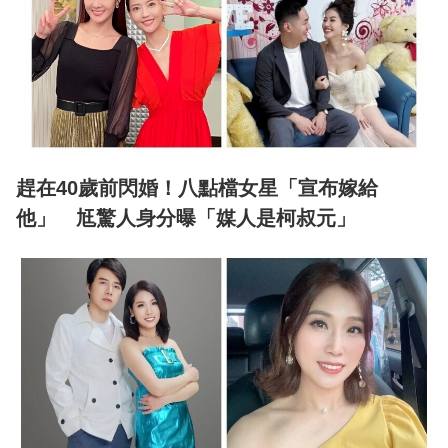
趕在40歲前閃婚！八點檔女星「宣布嫁給
他」 尪驚人身分曝「媒人是柯叔元」