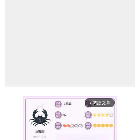
閱讀文章
arrow_forward_ios