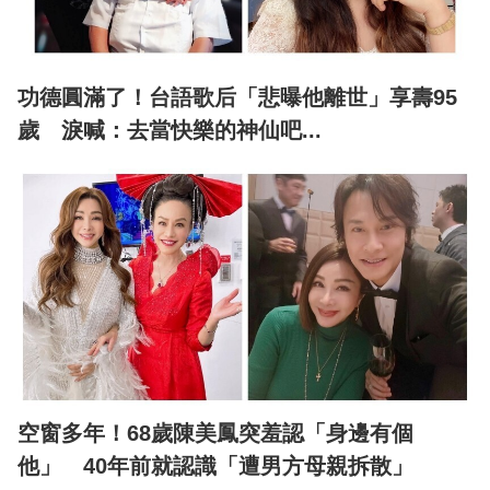
功德圓滿了！台語歌后「悲曝他離世」享壽95
歲 淚喊：去當快樂的神仙吧...
空窗多年！68歲陳美鳳突羞認「身邊有個
他」 40年前就認識「遭男方母親拆散」