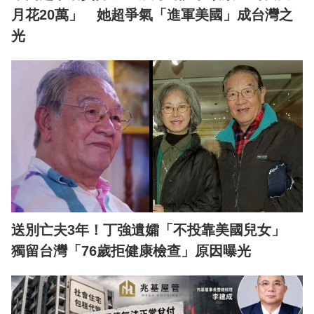
月花20萬」 她超爭氣「進軍美國」成台灣之
光
送別亡夫3年！丁強遺孀「不投靠美國兒女」
獨留台灣「76歲拒健康檢查」原因曝光