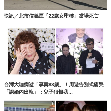
快訊／北市信義區「22歲女墜樓」當場死亡
台灣大咖病逝「享壽83歲」！周遊告別式痛哭
「認婚內出軌」：兒子很恨我...