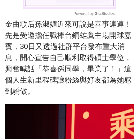
Powered by 
GliaStudios
金曲歌后孫淑媚近來可說是喜事連連！
M
u
先是受邀擔任職棒台鋼雄鷹主場開球嘉
t
賓，30日又透過社群平台發布重大消
e
息，開心宣告自己順利取得碩士學位，
興奮喊話「恭喜孫同學，畢業了！」這
個人生新里程碑讓粉絲與好友都為她感
到驕傲。