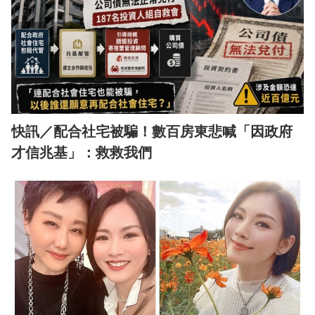
快訊／配合社宅被騙！數百房東悲喊「因政府
才信兆基」：救救我們