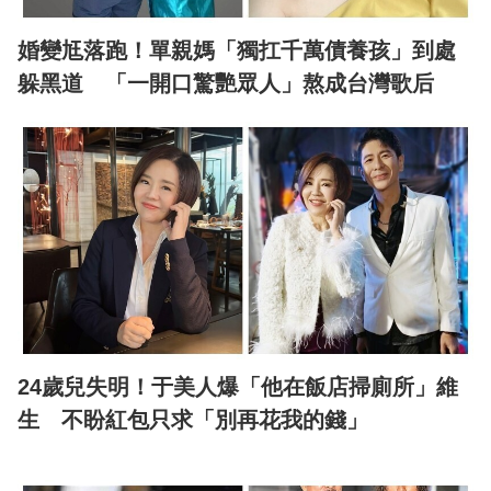
婚變尪落跑！單親媽「獨扛千萬債養孩」到處
躲黑道 「一開口驚艷眾人」熬成台灣歌后
24歲兒失明！于美人爆「他在飯店掃廁所」維
生 不盼紅包只求「別再花我的錢」