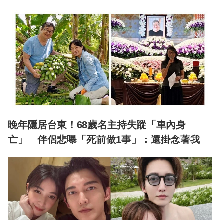
晚年隱居台東！68歲名主持失蹤「車內身
亡」 伴侶悲曝「死前做1事」：還掛念著我