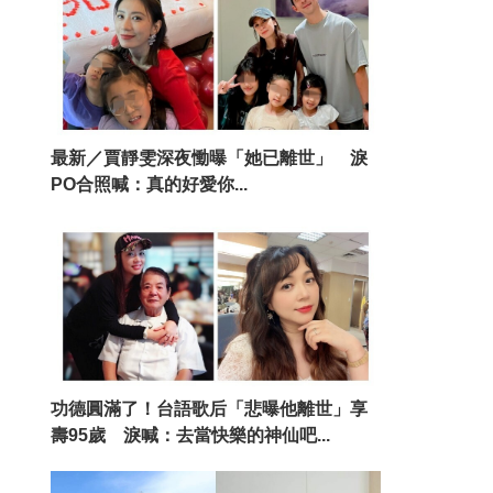
最新／賈靜雯深夜慟曝「她已離世」 淚
PO合照喊：真的好愛你...
功德圓滿了！台語歌后「悲曝他離世」享
壽95歲 淚喊：去當快樂的神仙吧...