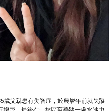
85歲父親患有失智症，於農曆年前就失蹤
行搜尋，最後在士林區至善路一處水池中