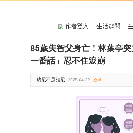
作者登入
生活趣聞
85歲失智父身亡！林葉亭
一番話」忍不住淚崩
瑞尼不是維尼
2025-04-22
檢舉