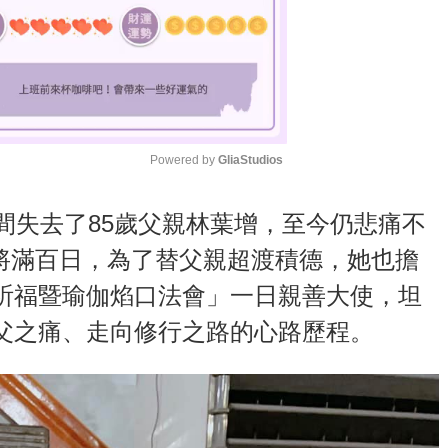
Powered by 
GliaStudios
M
間失去了85歲父親林葉增，至今仍悲痛不
u
即將滿百日，為了替父親超渡積德，她也擔
t
祈福暨瑜伽焰口法會」一日親善大使，坦
e
父之痛、走向修行之路的心路歷程。