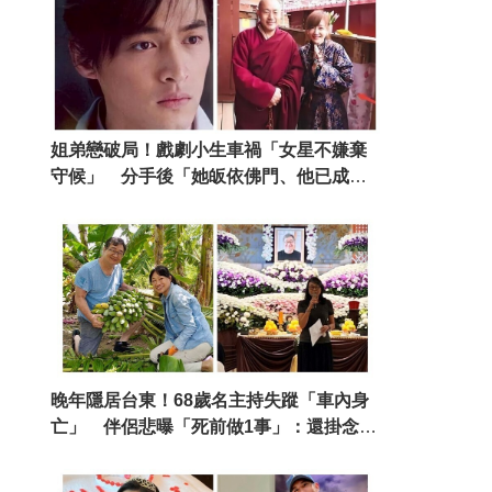
姐弟戀破局！戲劇小生車禍「女星不嫌棄
守候」 分手後「她皈依佛門、他已成人
夫」
晚年隱居台東！68歲名主持失蹤「車內身
亡」 伴侶悲曝「死前做1事」：還掛念著
我