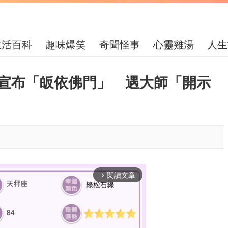
生活百科
趣味爆笑
奇聞怪事
心靈雞湯
人生
突宣布「皈依佛門」 遇大師「開示
閱讀文章
arrow_forward_ios