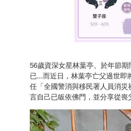
56歲資深女星林葉亭、於年節期
已...而近日，林葉亭亡父過世
任「全國警消與移民署人員消災
言自己已皈依佛門，並分享從喪