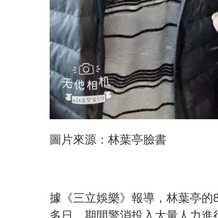
圖片來源：林葉亭臉書
據《三立娛樂》報導，林葉亭的
多日，期間警消投入大量人力進