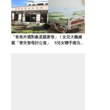
「爸爸外遇對象是親家母」！女兒大義滅
親「替失智母討公道」 5兒女聯手復仇
「法官判決出爐」