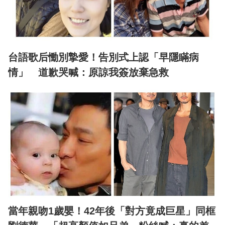
台語歌后慟別摯愛！告別式上認「早隱瞞病
情」 道歉哭喊：原諒我簽放棄急救
當年親吻1歲嬰！42年後「對方竟成巨星」同框