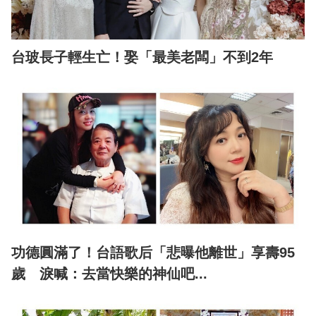
台玻長子輕生亡！娶「最美老闆」不到2年
功德圓滿了！台語歌后「悲曝他離世」享壽95
歲 淚喊：去當快樂的神仙吧...