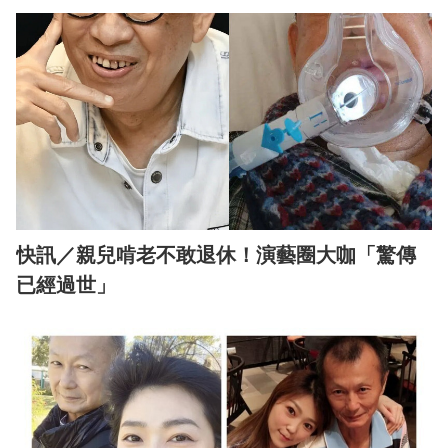
快訊／親兒啃老不敢退休！演藝圈大咖「驚傳
已經過世」