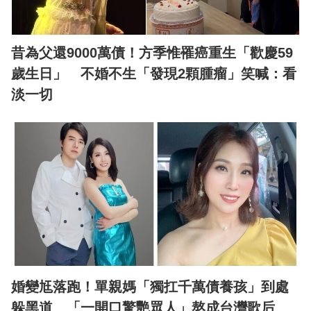
昔為父還9000萬債！方季惟罹癌重生「歡慶59
歲生日」 不婚不生「發現2顆腫瘤」笑喊：看
淡一切
婚變尪落跑！單親媽「獨扛千萬債養孩」到處
躲黑道 「一開口驚艷眾人」熬成台灣歌后