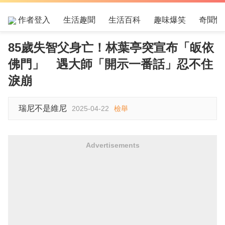
作者登入
生活趣聞
生活百科
趣味爆笑
奇聞怪
85歲失智父身亡！林葉亭突宣布「皈依
佛門」 遇大師「開示一番話」忍不住
淚崩
瑞尼不是維尼
2025-04-22
檢舉
Advertisements