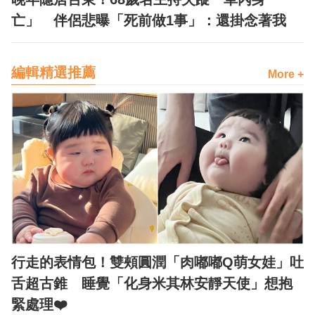
亡」 伴侶悲曝「死前做1事」：還掛念著我
編輯精選推薦
More +
行走的表情包！雙頰圓潤「肉嘟嘟Q萌女娃」吐
舌超古錐 睡覺「化身米其林安靜天使」想抱
緊處理❤️