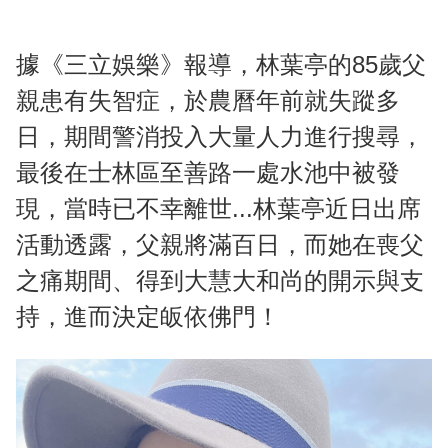
據《三立娛樂》報導，林葉亭的85歲父
親患有失智症，於農曆年前就失蹤多
日，期間警消投入大量人力進行搜尋，
最後在士林區至善路一處水池中被發
現，當時已不幸離世...林葉亭近日出席
活動透露，父親將滿百日，而她在喪父
之痛期間、得到大慧大和尚的開示與支
持，進而決定皈依佛門！