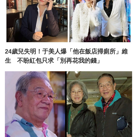
24歲兒失明！于美人爆「他在飯店掃廁所」維
生 不盼紅包只求「別再花我的錢」