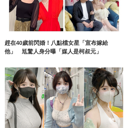
趕在40歲前閃婚！八點檔女星「宣布嫁給
他」 尪驚人身分曝「媒人是柯叔元」