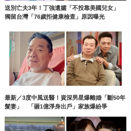
送別亡夫3年！丁強遺孀「不投靠美國兒女」
獨留台灣「76歲拒健康檢查」原因曝光
最新／3度中風送醫！資深男星爆離婚「斷50年
髮妻」 「砸1億淨身出戶」家族爆紛爭