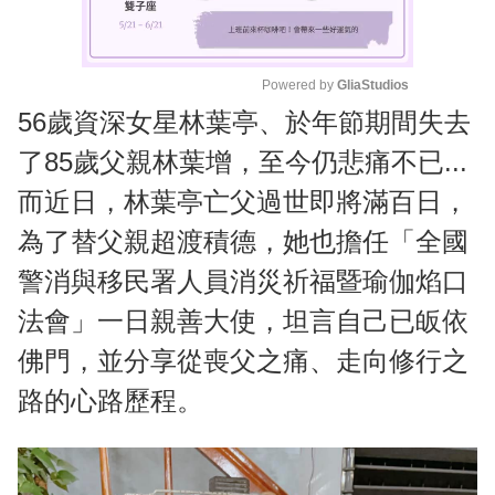
Powered by 
GliaStudios
56歲資深女星林葉亭、於年節期間失去
M
u
了85歲父親林葉增，至今仍悲痛不已...
t
而近日，林葉亭亡父過世即將滿百日，
e
為了替父親超渡積德，她也擔任「全國
警消與移民署人員消災祈福暨瑜伽焰口
法會」一日親善大使，坦言自己已皈依
佛門，並分享從喪父之痛、走向修行之
路的心路歷程。