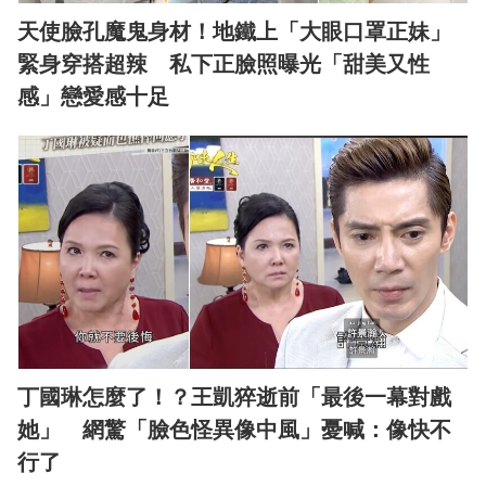
天使臉孔魔鬼身材！地鐵上「大眼口罩正妹」
緊身穿搭超辣 私下正臉照曝光「甜美又性
感」戀愛感十足
丁國琳怎麼了！？王凱猝逝前「最後一幕對戲
她」 網驚「臉色怪異像中風」憂喊：像快不
行了