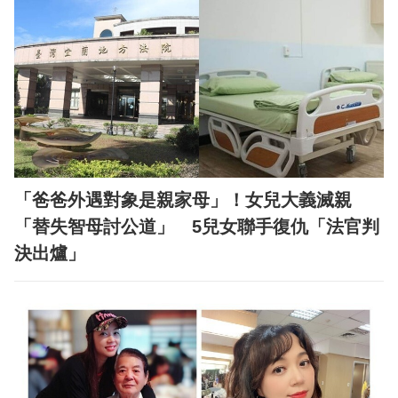
「爸爸外遇對象是親家母」！女兒大義滅親
「替失智母討公道」 5兒女聯手復仇「法官判
決出爐」