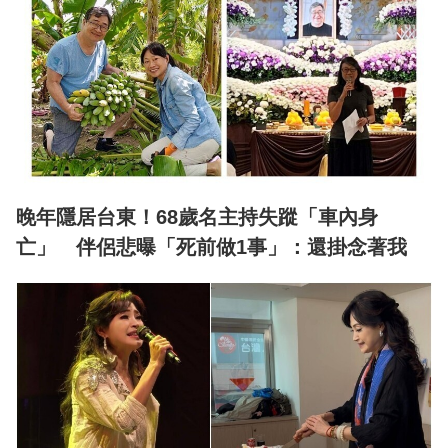
晚年隱居台東！68歲名主持失蹤「車內身
亡」 伴侶悲曝「死前做1事」：還掛念著我