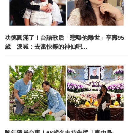
功德圓滿了！台語歌后「悲曝他離世」享壽95
歲 淚喊：去當快樂的神仙吧...
晚年隱居台東！68歲名主持失蹤「車內身