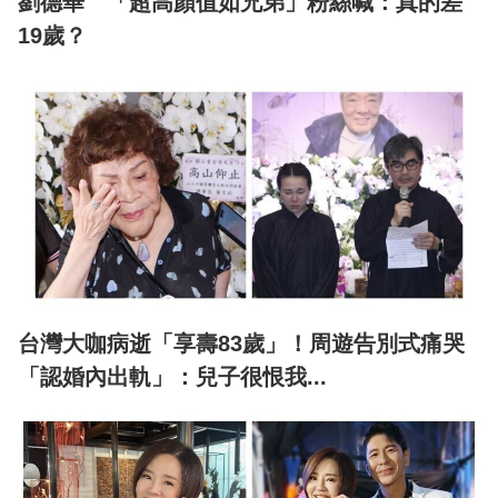
劉德華 「超高顏值如兄弟」粉絲喊：真的差
19歲？
台灣大咖病逝「享壽83歲」！周遊告別式痛哭
「認婚內出軌」：兒子很恨我...