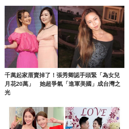
千萬起家厝賣掉了！張秀卿認手頭緊「為女兒
月花20萬」 她超爭氣「進軍美國」成台灣之
光