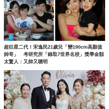
超狂星二代！宋逸民21歲兒「變190cm高顏值
帥哥」 考研究所「錄取7世界名校」獎學金額
太驚人：又帥又聰明