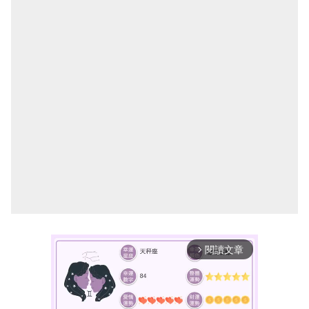
閱讀文章
arrow_forward_ios