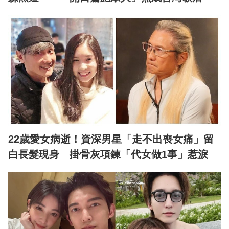
22歲愛女病逝！資深男星「走不出喪女痛」留
白長髮現身 掛骨灰項鍊「代女做1事」惹淚