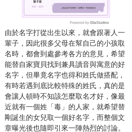
Powered by 
GliaStudios
由於名字打從出生以來，就會跟著人一
M
u
輩子，因此很多父母在幫自己的小孩取
t
名時，都會到處參考各方的意見，希望
e
能替自家寶貝找到兼具讀音與寓意的好
名字，但畢竟名字也得和姓氏做搭配，
有時若遇到底比較特殊的姓氏，真的是
會讓人頓時不知該怎麼取名才好，像最
近就有一個姓「毒」的人家，就希望替
剛誕生的女兒取一個好名字，而整個文
章曝光後也隨即引來一陣熱烈的討論。