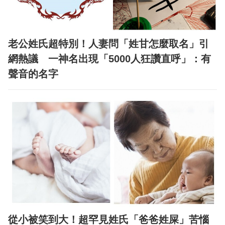
老公姓氏超特別！人妻問「姓甘怎麼取名」引
網熱議 一神名出現「5000人狂讚直呼」：有
聲音的名字
從小被笑到大！超罕見姓氏「爸爸姓屎」苦惱