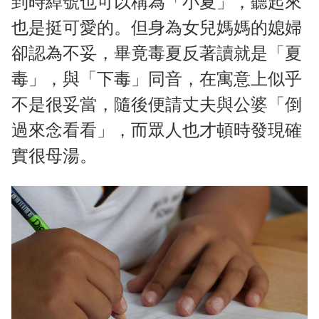
到時綽號也可以稱為「小夏」，聽起來
也是挺可愛的。但身為女兒媽媽的媳婦
卻認為不妥，畢竟毒夏反著讀就是「夏
毒」，與「下毒」同音，在寓意上似乎
不是很妥當，隨後便請丈夫與公婆「倒
過來念看看」，而眾人也才頓時發現確
實很母湯。