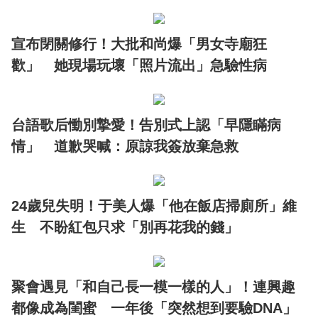
宣布閉關修行！大批和尚爆「男女寺廟狂
歡」 她現場玩壞「照片流出」急驗性病
台語歌后慟別摯愛！告別式上認「早隱瞞病
情」 道歉哭喊：原諒我簽放棄急救
24歲兒失明！于美人爆「他在飯店掃廁所」維
生 不盼紅包只求「別再花我的錢」
聚會遇見「和自己長一模一樣的人」！連興趣
都像成為閨蜜 一年後「突然想到要驗DNA」