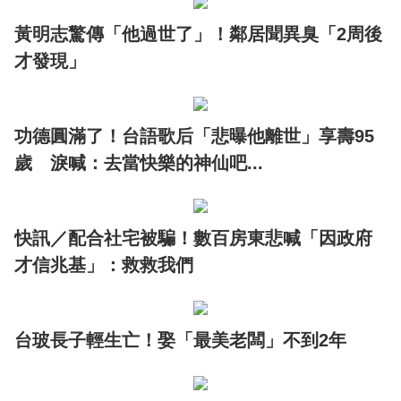
黃明志驚傳「他過世了」！鄰居聞異臭「2周後
才發現」
功德圓滿了！台語歌后「悲曝他離世」享壽95
歲 淚喊：去當快樂的神仙吧...
快訊／配合社宅被騙！數百房東悲喊「因政府
才信兆基」：救救我們
台玻長子輕生亡！娶「最美老闆」不到2年