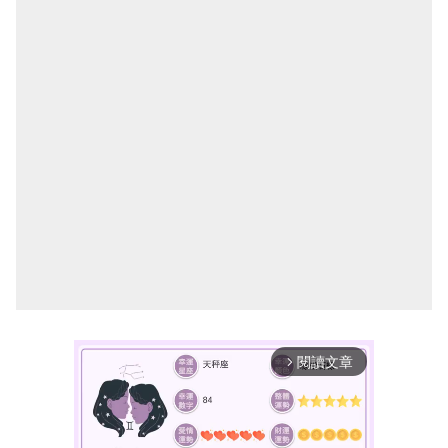
閱讀文章
arrow_forward_ios