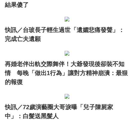
結果傻了
快訊／台玻長子輕生過世「遺孀悲痛發聲」：
完成亡夫遺願
再婚老伴出軌交際舞伴！大爺發現後卻裝不知
情 每晚「做出1行為」讓對方精神崩潰：最狠
的報復
快訊／72歲演藝圈大哥淚曝「兒子陳屍家
中」：白髮送黑髮人