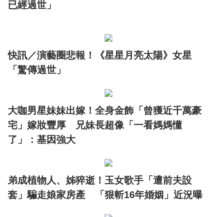
已經過世」
快訊／演藝圈悲報！《星星月亮太陽》女星
「驚傳過世」
大咖男星妹妹出嫁！全身金飾「曾獲近千萬豪
宅」嫁妝豐厚 兄妹長超像「一看媽媽懂
了」：基因強大
弟成植物人、姊猝逝！玉女歌手「遭前夫設
套」騙走娘家房產 「狠斬16年婚姻」近況曝