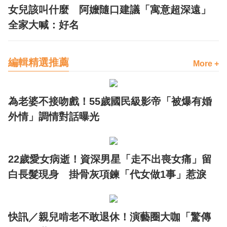
女兒該叫什麼 阿嬤隨口建議「寓意超深遠」
全家大喊：好名
編輯精選推薦
More +
為老婆不接吻戲！55歲國民級影帝「被爆有婚
外情」調情對話曝光
22歲愛女病逝！資深男星「走不出喪女痛」留
白長髮現身 掛骨灰項鍊「代女做1事」惹淚
快訊／親兒啃老不敢退休！演藝圈大咖「驚傳