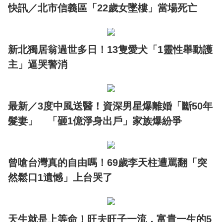
快訊／北市信義區「22歲女墜樓」當場死亡
新北獨居翁過世多日！13隻愛犬「1靈性舉動護
主」逼哭警消
最新／3度中風送醫！資深男星爆離婚「斷50年
髮妻」 「砸1億淨身出戶」家族爆紛爭
曾嗆台灣真的自由嗎！69歲李天柱遭罵翻「突
然鬆口1遺憾」上台哭了
天生就是上等命！旺夫旺子一流，富貴一生的5