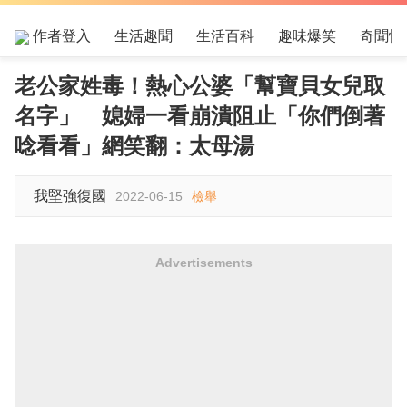
作者登入
生活趣聞
生活百科
趣味爆笑
奇聞怪
老公家姓毒！熱心公婆「幫寶貝女兒取
名字」 媳婦一看崩潰阻止「你們倒著
唸看看」網笑翻：太母湯
我堅強復國
2022-06-15
檢舉
Advertisements