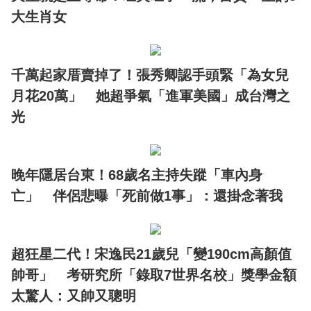
大生肖女
千萬起家厝賣掉了！張秀卿認手頭緊「為女兒
月花20萬」 她超爭氣「進軍美國」成台灣之
光
晚年隱居台東！68歲名主持失蹤「車內身
亡」 伴侶悲曝「死前做1事」：還掛念著我
超狂星二代！宋逸民21歲兒「變190cm高顏值
帥哥」 考研究所「錄取7世界名校」獎學金額
太驚人：又帥又聰明