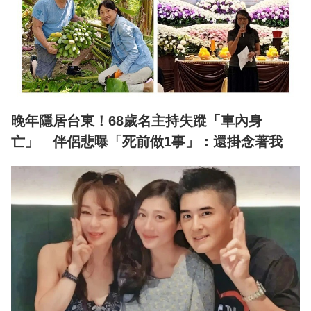
晚年隱居台東！68歲名主持失蹤「車內身
亡」 伴侶悲曝「死前做1事」：還掛念著我