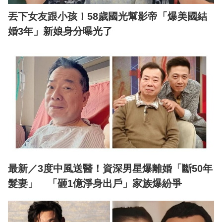
丟下女友跟小孩！58歲國光幫影帝「爆美國結
婚3年」新娘身分曝光了
最新／3度中風送醫！資深男星爆離婚「斷50年
髮妻」 「砸1億淨身出戶」家族爆紛爭