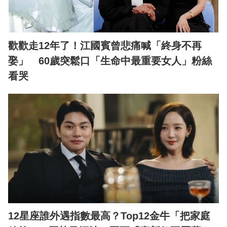
歡歡走12年了！江國賓曾悲痛喊「終身不再
娶」 60歲突鬆口「生命中最重要女人」粉絲
看哭
12星座誰外遇指數最高？Top12金牛「把家庭