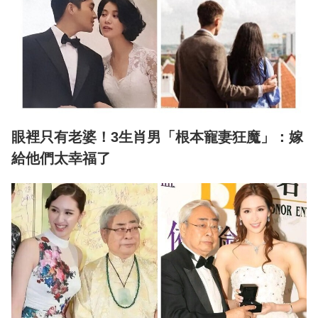
眼裡只有老婆！3生肖男「根本寵妻狂魔」：嫁
給他們太幸福了