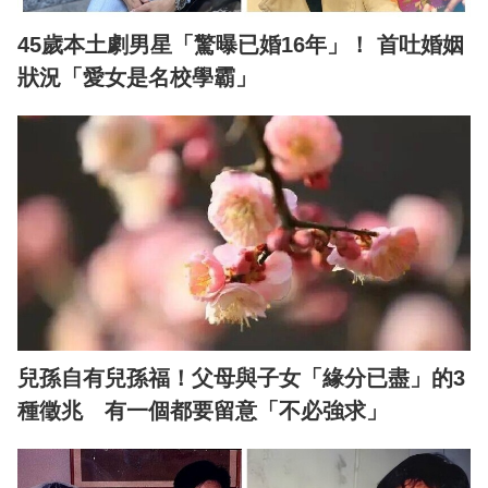
45歲本土劇男星「驚曝已婚16年」！ 首吐婚姻
狀況「愛女是名校學霸」
兒孫自有兒孫福！父母與子女「緣分已盡」的3
種徵兆 有一個都要留意「不必強求」