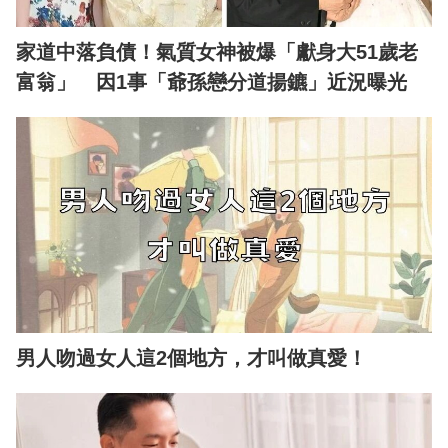
家道中落負債！氣質女神被爆「獻身大51歲老
富翁」 因1事「爺孫戀分道揚鑣」近況曝光
男人吻過女人這2個地方，才叫做真愛！