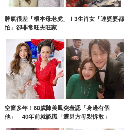
脾氣很差「根本母老虎」！3生肖女「連婆婆都
怕」卻非常旺夫旺家
空窗多年！68歲陳美鳳突羞認「身邊有個
他」 40年前就認識「遭男方母親拆散」