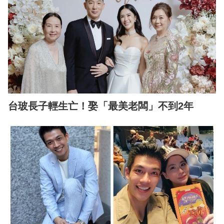
台玻長子輕生亡！娶「最美老闆」不到2年