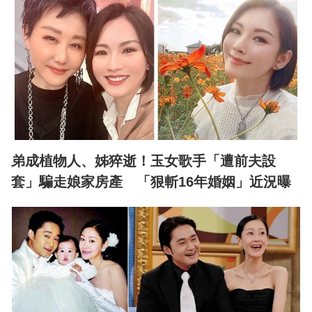
弟成植物人、姊猝逝！玉女歌手「遭前夫設
套」騙走娘家房產 「狠斬16年婚姻」近況曝