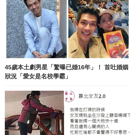
45歲本土劇男星「驚曝已婚16年」！ 首吐婚姻
狀況「愛女是名校學霸」