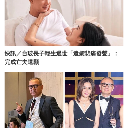
快訊／台玻長子輕生過世「遺孀悲痛發聲」：
完成亡夫遺願