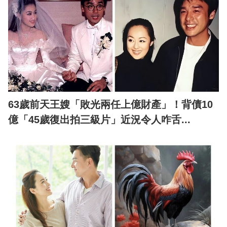
63歲前天王嫂「敗光兩任上億財產」！背債10
億「45歲復出拍三級片」近況令人咋舌...