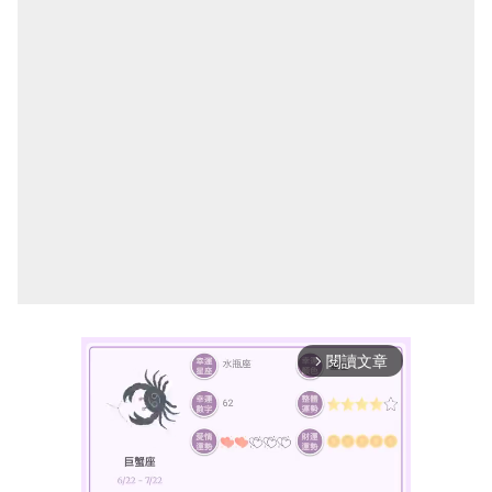
閱讀文章
arrow_forward_ios