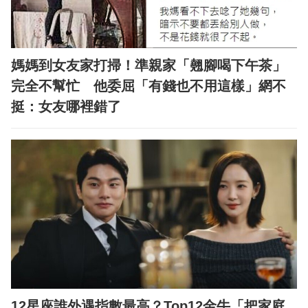
媽媽到女友家打掃！準親家「翹腳喝下午茶」
完全不幫忙 他委屈「有錢也不用這樣」網不
挺：女友哪裡錯了
12星座誰外遇指數最高？Top12金牛「把家庭