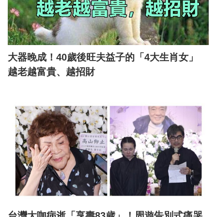
大器晚成！40歲後旺夫益子的「4大生肖女」
越老越富貴、越招財
台灣大咖病逝「享壽83歲」！周遊告別式痛哭