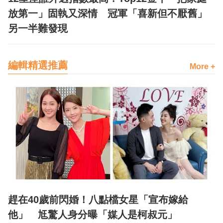
放第一」固執又深情 冠軍「喜新但不厭舊」
另一半難發現
編輯精選推薦
More +
趕在40歲前閃婚！八點檔女星「宣布嫁給
他」 尪驚人身分曝「媒人是柯叔元」