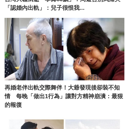
「認婚內出軌」：兒子很恨我...
再婚老伴出軌交際舞伴！大爺發現後卻裝不知
情 每晚「做出1行為」讓對方精神崩潰：最狠
的報復