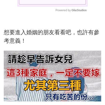
Powered by 
GliaStudios
M
u
t
想要進入婚姻的朋友看看吧，也許有參
e
考意義！