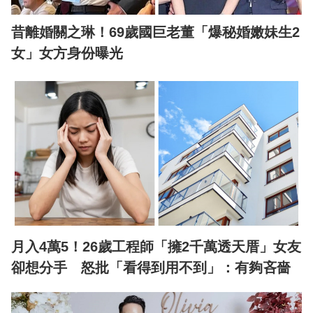
昔離婚關之琳！69歲國巨老董「爆秘婚嫩妹生2
女」女方身份曝光
月入4萬5！26歲工程師「擁2千萬透天厝」女友
卻想分手 怒批「看得到用不到」：有夠吝嗇