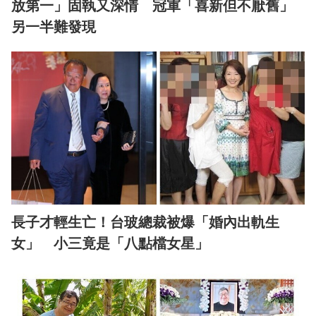
放第一」固執又深情 冠軍「喜新但不厭舊」
另一半難發現
長子才輕生亡！台玻總裁被爆「婚內出軌生
女」 小三竟是「八點檔女星」