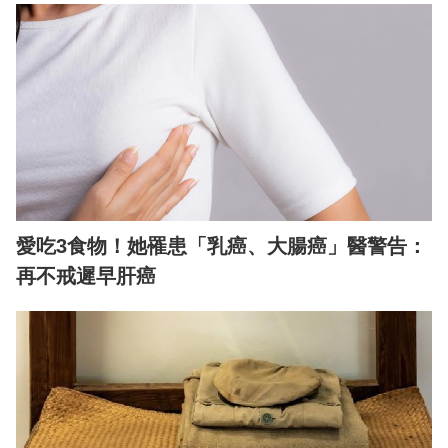
愛吃3食物！她罹患「乳癌、大腸癌」醫警告：
再不戒遲早肝癌