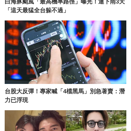
白海豚颱風「最高機率路徑」曝光！連下雨3天
「這天最猛全台躲不過」
台股大反彈！專家喊「4檔黑馬」別急著賣：潛
力已浮現