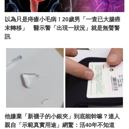
以為只是痔瘡小毛病！20歲男「一查已大腸癌
末轉移」 醫示警「出現一狀況」就是無聲警
訊
他嫌棄「新襪子的小銀夾」到底能幹嘛？達人
親自「示範真實用途」網驚：活40年不知道