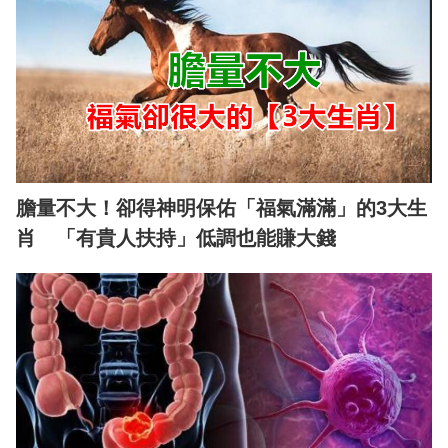
膽量不大！卻得神明保佑「福氣滿滿」的3大生
肖 「有貴人扶持」低調也能賺大錢