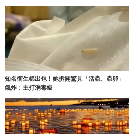
知名衛生棉出包！她拆開驚見「活蟲、蟲卵」
氣炸：主打消毒級