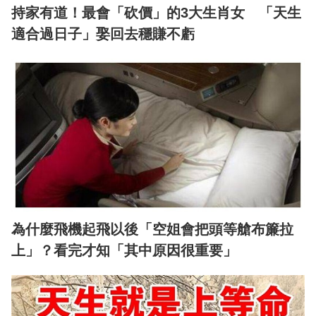
持家有道！最會「砍價」的3大生肖女 「天生
適合過日子」娶回去穩賺不虧
為什麼飛機起飛以後「空姐會把頭等艙布簾拉
上」？看完才知「其中原因很重要」