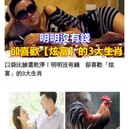
口袋比臉還乾淨！明明沒有錢 卻喜歡「炫
富」的3大生肖