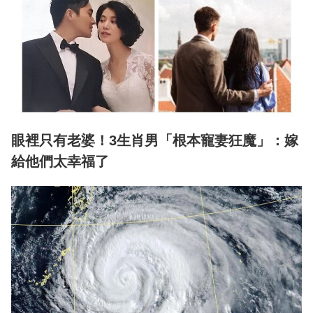
眼裡只有老婆！3生肖男「根本寵妻狂魔」：嫁
給他們太幸福了