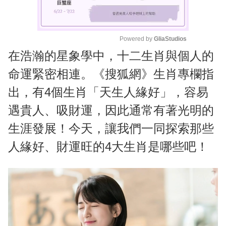
Powered by 
GliaStudios
在浩瀚的星象學中，十二生肖與個人的
M
u
命運緊密相連。《搜狐網》生肖專欄指
t
出，有4個生肖「天生人緣好」，容易
e
遇貴人、吸財運，因此通常有著光明的
生涯發展！今天，讓我們一同探索那些
人緣好、財運旺的4大生肖是哪些吧！