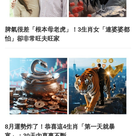
脾氣很差「根本母老虎」！3生肖女「連婆婆都
怕」卻非常旺夫旺家
8月運勢炸了！恭喜這4生肖「第一天就暴
富」：30天內喜事不斷