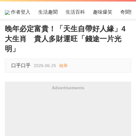
作者登入
生活趣聞
生活百科
趣味爆笑
奇聞怪
晚年必定富貴！「天生自帶好人緣」4
大生肖 貴人多財運旺「錢途一片光
明」
口乎口乎
2026-06-25
檢舉
Advertisements