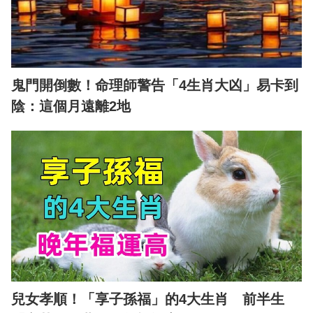
鬼門開倒數！命理師警告「4生肖大凶」易卡到
陰：這個月遠離2地
兒女孝順！「享子孫福」的4大生肖 前半生