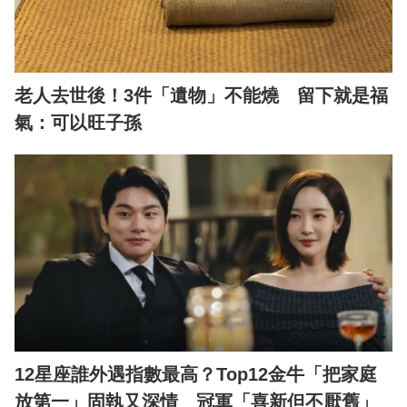
老人去世後！3件「遺物」不能燒 留下就是福
氣：可以旺子孫
12星座誰外遇指數最高？Top12金牛「把家庭
放第一」固執又深情 冠軍「喜新但不厭舊」