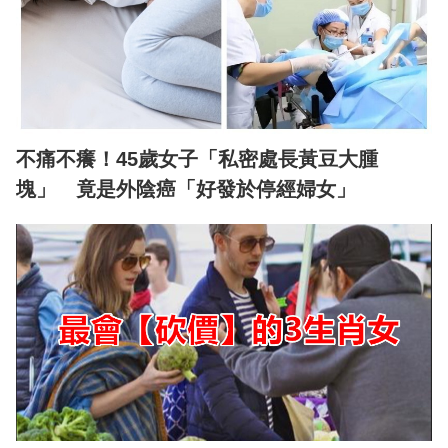
不痛不癢！45歲女子「私密處長黃豆大腫
塊」 竟是外陰癌「好發於停經婦女」