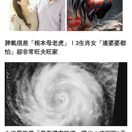
脾氣很差「根本母老虎」！3生肖女「連婆婆都
怕」卻非常旺夫旺家