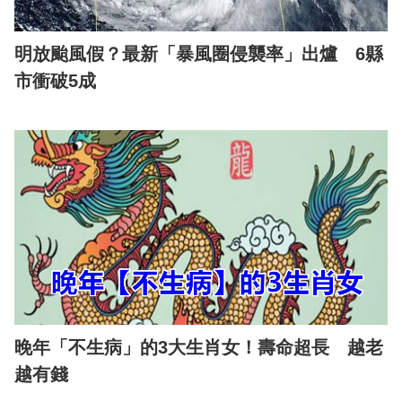
明放颱風假？最新「暴風圈侵襲率」出爐 6縣
市衝破5成
晚年「不生病」的3大生肖女！壽命超長 越老
越有錢