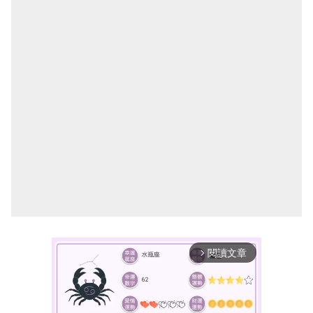
閱讀文章
arrow_forward_ios