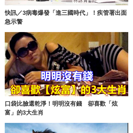
快訊／3病毒爆發「進三國時代」！疾管署出面
急示警
口袋比臉還乾淨！明明沒有錢 卻喜歡「炫
富」的3大生肖