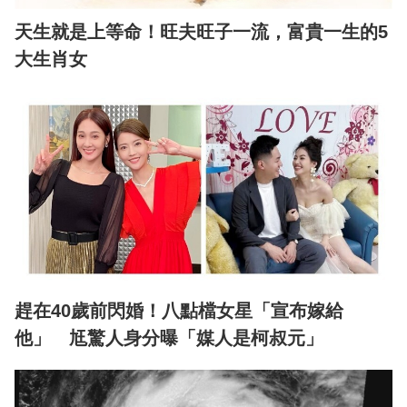
天生就是上等命！旺夫旺子一流，富貴一生的5
大生肖女
趕在40歲前閃婚！八點檔女星「宣布嫁給
他」 尪驚人身分曝「媒人是柯叔元」