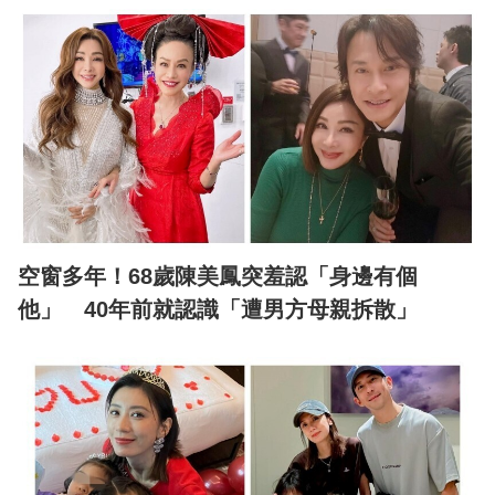
空窗多年！68歲陳美鳳突羞認「身邊有個
他」 40年前就認識「遭男方母親拆散」