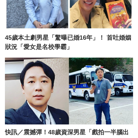
45歲本土劇男星「驚曝已婚16年」！ 首吐婚姻
狀況「愛女是名校學霸」
快訊／震撼彈！48歲資深男星「戲拍一半腦出