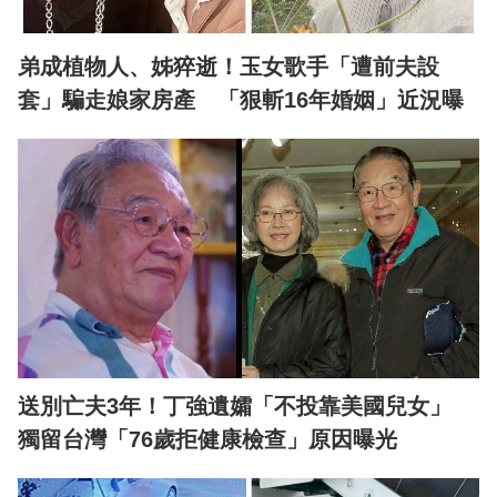
弟成植物人、姊猝逝！玉女歌手「遭前夫設
套」騙走娘家房產 「狠斬16年婚姻」近況曝
送別亡夫3年！丁強遺孀「不投靠美國兒女」
獨留台灣「76歲拒健康檢查」原因曝光