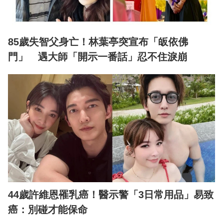
85歲失智父身亡！林葉亭突宣布「皈依佛
門」 遇大師「開示一番話」忍不住淚崩
44歲許維恩罹乳癌！醫示警「3日常用品」易致
癌：別碰才能保命