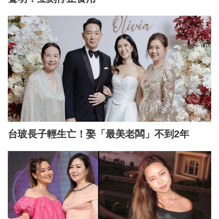
台玻長子輕生亡！娶「最美老闆」不到2年