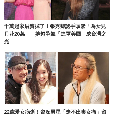
千萬起家厝賣掉了！張秀卿認手頭緊「為女兒
月花20萬」 她超爭氣「進軍美國」成台灣之
光
22歲愛女病逝！資深男星「走不出喪女痛」留