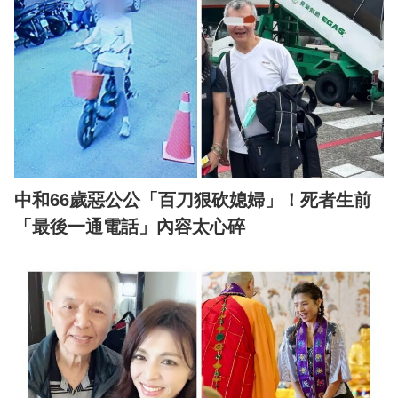
中和66歲惡公公「百刀狠砍媳婦」！死者生前
「最後一通電話」內容太心碎