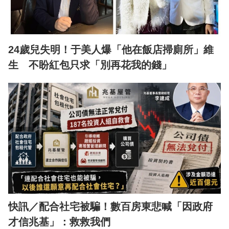
24歲兒失明！于美人爆「他在飯店掃廁所」維
生 不盼紅包只求「別再花我的錢」
快訊／配合社宅被騙！數百房東悲喊「因政府
才信兆基」：救救我們