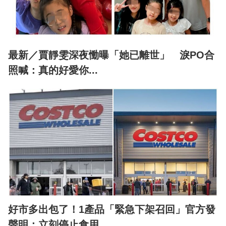
最新／賈靜雯深夜慟曝「她已離世」 淚PO合
照喊：真的好愛你...
好市多出包了！1產品「緊急下架召回」官方發
聲明：立刻停止食用