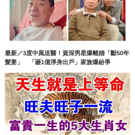
最新／3度中風送醫！資深男星爆離婚「斷50年
髮妻」 「砸1億淨身出戶」家族爆紛爭