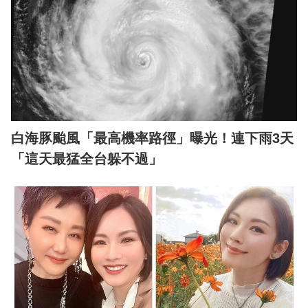
白海豚颱風「最高機率路徑」曝光！連下雨3天
「這天最猛全台躲不過」