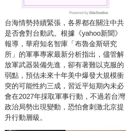
Powered by 
GliaStudios
台海情勢持續緊張，各界都在關注中共
M
u
是否會對台動武。根據《yahoo新聞》
t
報導，華府知名智庫「布魯金斯研究
e
所」的軍事專家最新分析指出，儘管解
放軍武器裝備先進，卻有著難以克服的
弱點，預估未來十年美中爆發大規模衝
突的可能性約三成，習近平短期內未必
會在2027年採取軍事行動，不過若台灣
政治局勢出現變動，恐怕會刺激北京提
升行動層級。