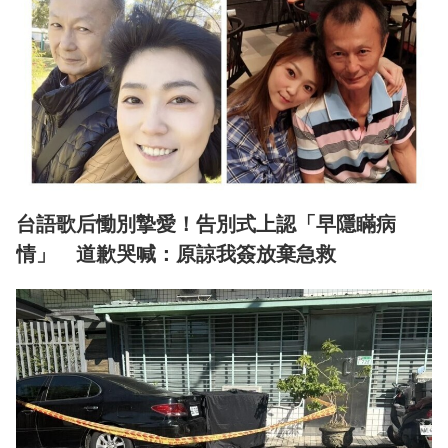
台語歌后慟別摯愛！告別式上認「早隱瞞病
情」 道歉哭喊：原諒我簽放棄急救