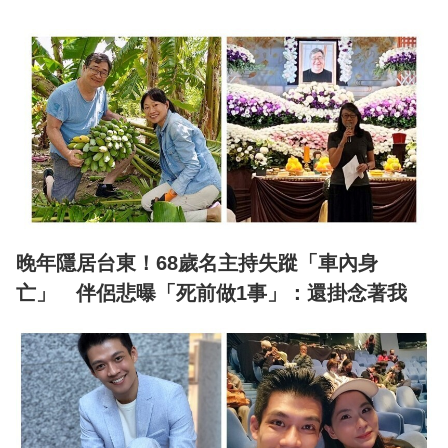
晚年隱居台東！68歲名主持失蹤「車內身
亡」 伴侶悲曝「死前做1事」：還掛念著我