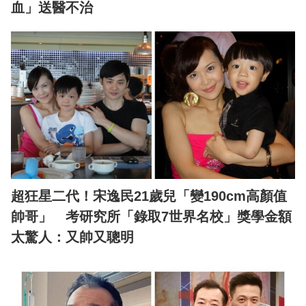
血」送醫不治
超狂星二代！宋逸民21歲兒「變190cm高顏值
帥哥」 考研究所「錄取7世界名校」獎學金額
太驚人：又帥又聰明