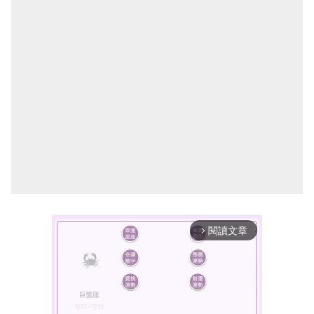
閱讀文章
arrow_forward_ios