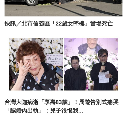
快訊／北市信義區「22歲女墜樓」當場死亡
台灣大咖病逝「享壽83歲」！周遊告別式痛哭
「認婚內出軌」：兒子很恨我...