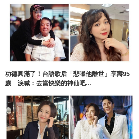
功德圓滿了！台語歌后「悲曝他離世」享壽95
歲 淚喊：去當快樂的神仙吧...