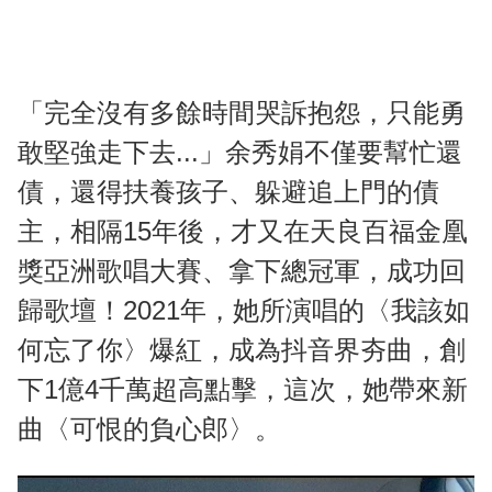
「完全沒有多餘時間哭訴抱怨，只能勇
敢堅強走下去...」余秀娟不僅要幫忙還
債，還得扶養孩子、躲避追上門的債
主，相隔15年後，才又在天良百福金凰
獎亞洲歌唱大賽、拿下總冠軍，成功回
歸歌壇！2021年，她所演唱的〈我該如
何忘了你〉爆紅，成為抖音界夯曲，創
下1億4千萬超高點擊，這次，她帶來新
曲〈可恨的負心郎〉。