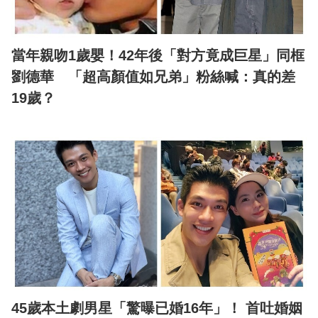
當年親吻1歲嬰！42年後「對方竟成巨星」同框
劉德華 「超高顏值如兄弟」粉絲喊：真的差
19歲？
45歲本土劇男星「驚曝已婚16年」！ 首吐婚姻