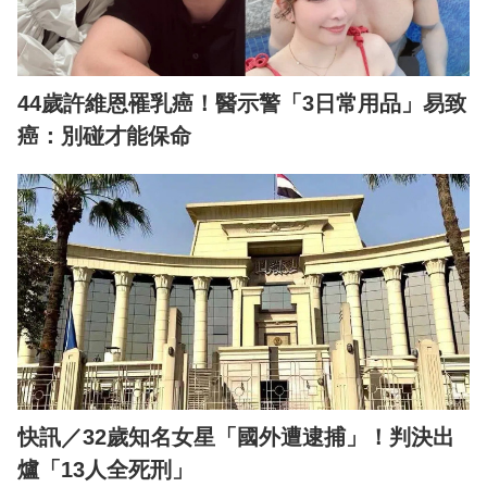
44歲許維恩罹乳癌！醫示警「3日常用品」易致
癌：別碰才能保命
快訊／32歲知名女星「國外遭逮捕」！判決出
爐「13人全死刑」