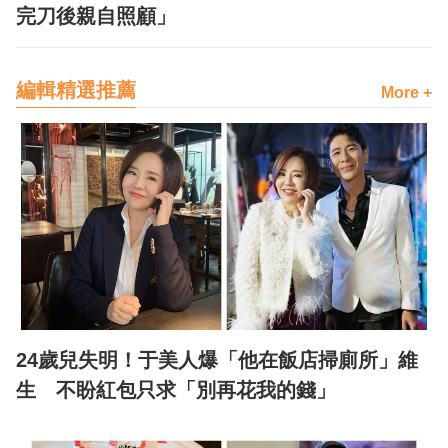
完刀後親自照顧」
編輯精選推薦
More +
24歲兒失明！于美人爆「他在飯店掃廁所」維
生 不盼紅包只求「別再花我的錢」