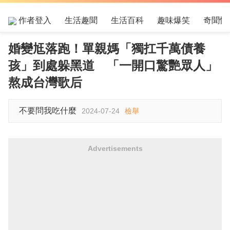
作者登入
生活趣聞
生活百科
趣味爆笑
奇聞怪
婚變尪落跑！單親媽「獨扛千萬債養
孩」到處躲黑道 「一開口驚艷眾人」
熬成台灣歌后
不要問我吃什麼
2024-07-24
檢舉
Advertisements