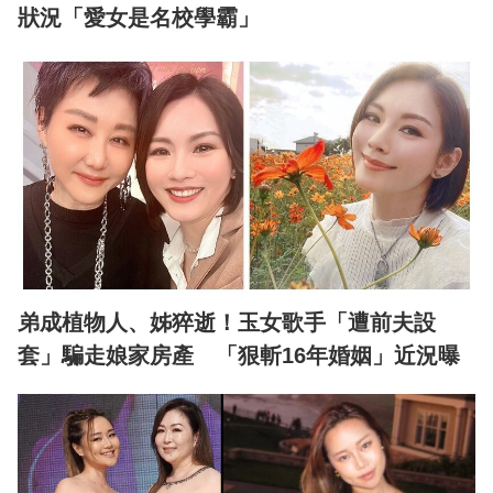
狀況「愛女是名校學霸」
弟成植物人、姊猝逝！玉女歌手「遭前夫設
套」騙走娘家房產 「狠斬16年婚姻」近況曝