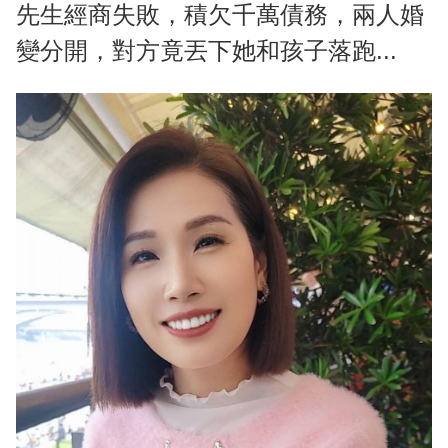
先生經商失敗，積欠千萬債務，兩人婚
變分開，對方竟丟下她和孩子落跑...