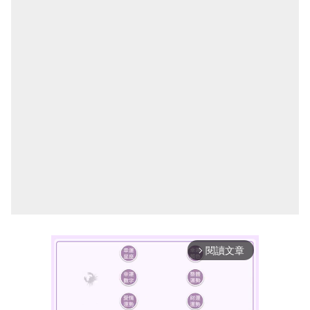
閱讀文章
arrow_forward_ios