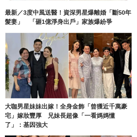
最新／3度中風送醫！資深男星爆離婚「斷50年
髮妻」 「砸1億淨身出戶」家族爆紛爭
大咖男星妹妹出嫁！全身金飾「曾獲近千萬豪
宅」嫁妝豐厚 兄妹長超像「一看媽媽懂
了」：基因強大