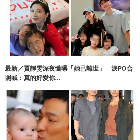
最新／賈靜雯深夜慟曝「她已離世」 淚PO合
照喊：真的好愛你...