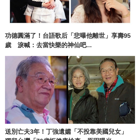
功德圓滿了！台語歌后「悲曝他離世」享壽95
歲 淚喊：去當快樂的神仙吧...
送別亡夫3年！丁強遺孀「不投靠美國兒女」