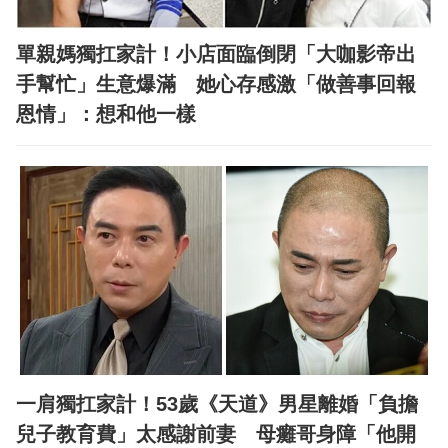
單親媽獨扛家計！小店面臨倒閉「大咖影帝出
手幫忙」生意爆滿 她心存感激「做善事回報
恩情」：想和他一樣
一肩獨扛家計！53歲《天道》男星離婚「負擔
兒子教育費」太感謝前妻 母癱哥身障「他開