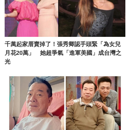
千萬起家厝賣掉了！張秀卿認手頭緊「為女兒
月花20萬」 她超爭氣「進軍美國」成台灣之
光