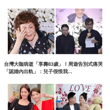
台灣大咖病逝「享壽83歲」！周遊告別式痛哭
「認婚內出軌」：兒子很恨我...