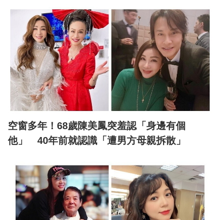
空窗多年！68歲陳美鳳突羞認「身邊有個
他」 40年前就認識「遭男方母親拆散」