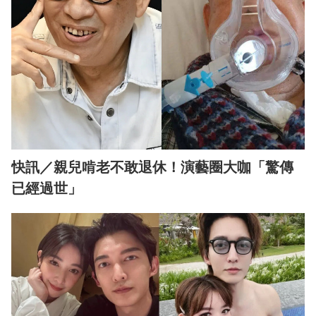
快訊／親兒啃老不敢退休！演藝圈大咖「驚傳
已經過世」