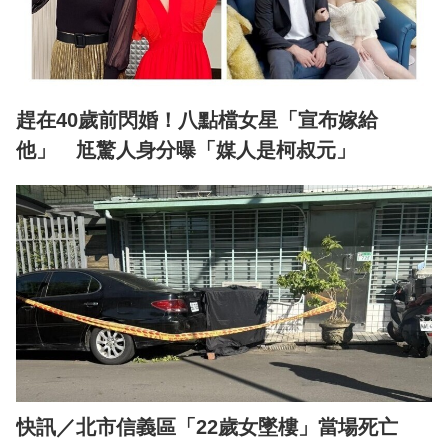
趕在40歲前閃婚！八點檔女星「宣布嫁給
他」 尪驚人身分曝「媒人是柯叔元」
快訊／北市信義區「22歲女墜樓」當場死亡