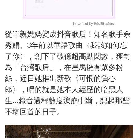
Powered by 
GliaStudios
從單親媽媽變成抖音歌后！知名歌手余
M
u
秀娟、3年前以華語歌曲〈我該如何忘
t
了你〉，創下了破億超高點閱數，獲封
e
為「台灣歌后」，在星馬擁有眾多粉
絲，近日她推出新歌〈可恨的負心
郎〉，唱的就是她本人經歷的暗黑人
生...錄音過程數度淚崩中斷，想起那些
不堪回首的日子。