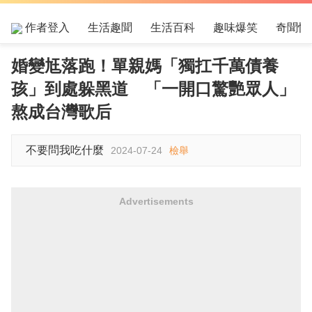
作者登入
生活趣聞
生活百科
趣味爆笑
奇聞怪
婚變尪落跑！單親媽「獨扛千萬債養
孩」到處躲黑道 「一開口驚艷眾人」
熬成台灣歌后
不要問我吃什麼
2024-07-24
檢舉
Advertisements