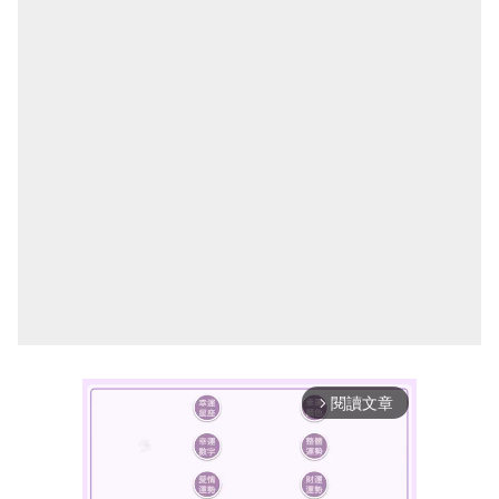
閱讀文章
arrow_forward_ios