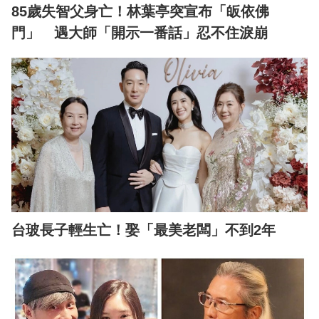
85歲失智父身亡！林葉亭突宣布「皈依佛
門」 遇大師「開示一番話」忍不住淚崩
台玻長子輕生亡！娶「最美老闆」不到2年