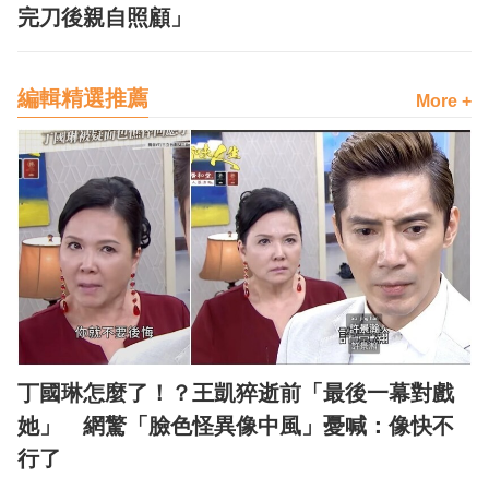
完刀後親自照顧」
編輯精選推薦
More +
丁國琳怎麼了！？王凱猝逝前「最後一幕對戲
她」 網驚「臉色怪異像中風」憂喊：像快不
行了