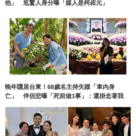
他」 尪驚人身分曝「媒人是柯叔元」
晚年隱居台東！68歲名主持失蹤「車內身
亡」 伴侶悲曝「死前做1事」：還掛念著我