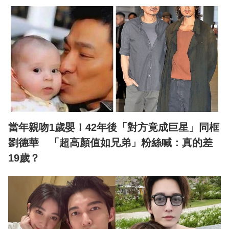
當年親吻1歲嬰！42年後「對方竟成巨星」同框
劉德華 「超高顏值如兄弟」粉絲喊：真的差
19歲？