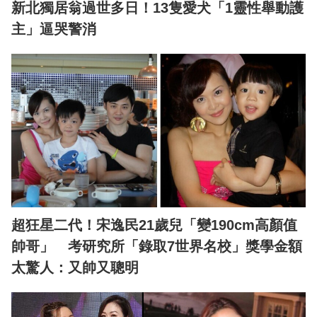
新北獨居翁過世多日！13隻愛犬「1靈性舉動護
主」逼哭警消
超狂星二代！宋逸民21歲兒「變190cm高顏值
帥哥」 考研究所「錄取7世界名校」獎學金額
太驚人：又帥又聰明