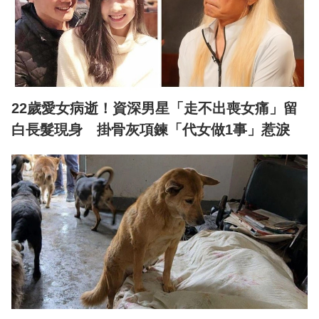
22歲愛女病逝！資深男星「走不出喪女痛」留
白長髮現身 掛骨灰項鍊「代女做1事」惹淚