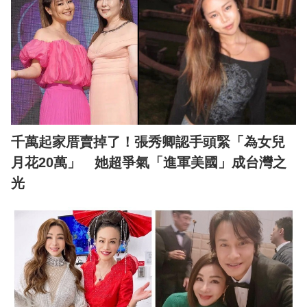
千萬起家厝賣掉了！張秀卿認手頭緊「為女兒
月花20萬」 她超爭氣「進軍美國」成台灣之
光