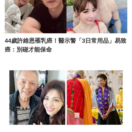
44歲許維恩罹乳癌！醫示警「3日常用品」易致
癌：別碰才能保命