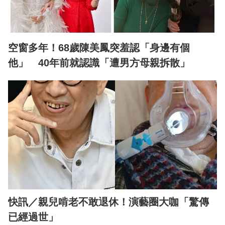
空窗多年！68歲陳美鳳突羞認「身邊有個
他」 40年前就認識「遭男方母親拆散」
快訊／親兒啃老不敢退休！演藝圈大咖「驚傳
已經過世」