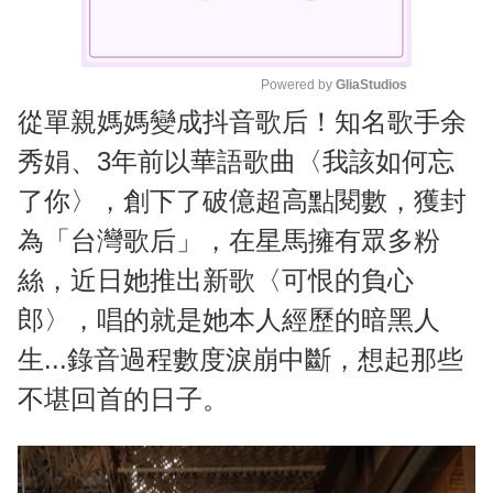
Powered by 
GliaStudios
從單親媽媽變成抖音歌后！知名歌手余
M
u
秀娟、3年前以華語歌曲〈我該如何忘
t
了你〉，創下了破億超高點閱數，獲封
e
為「台灣歌后」，在星馬擁有眾多粉
絲，近日她推出新歌〈可恨的負心
郎〉，唱的就是她本人經歷的暗黑人
生...錄音過程數度淚崩中斷，想起那些
不堪回首的日子。