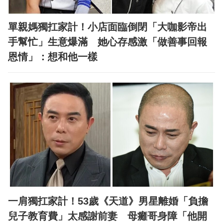
單親媽獨扛家計！小店面臨倒閉「大咖影帝出
手幫忙」生意爆滿 她心存感激「做善事回報
恩情」：想和他一樣
一肩獨扛家計！53歲《天道》男星離婚「負擔
兒子教育費」太感謝前妻 母癱哥身障「他開