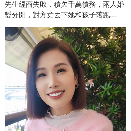
先生經商失敗，積欠千萬債務，兩人婚
變分開，對方竟丟下她和孩子落跑...