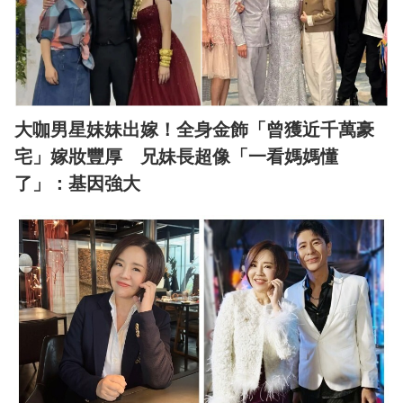
大咖男星妹妹出嫁！全身金飾「曾獲近千萬豪
宅」嫁妝豐厚 兄妹長超像「一看媽媽懂
了」：基因強大