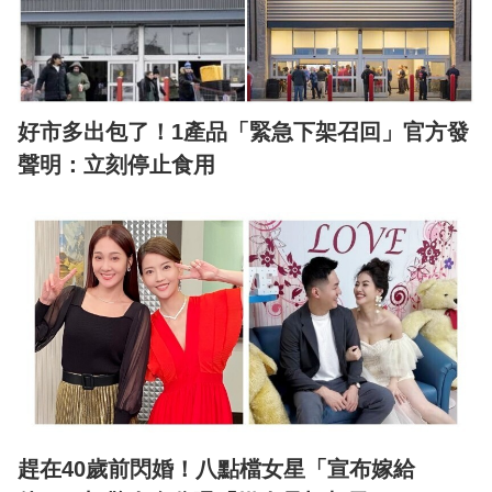
好市多出包了！1產品「緊急下架召回」官方發
聲明：立刻停止食用
趕在40歲前閃婚！八點檔女星「宣布嫁給