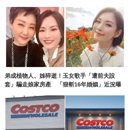
弟成植物人、姊猝逝！玉女歌手「遭前夫設
套」騙走娘家房產 「狠斬16年婚姻」近況曝