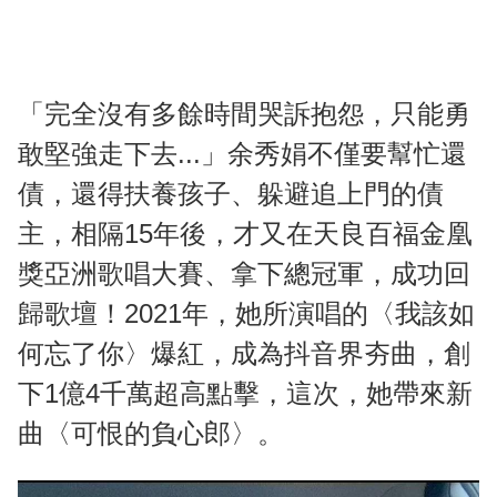
「完全沒有多餘時間哭訴抱怨，只能勇
敢堅強走下去...」余秀娟不僅要幫忙還
債，還得扶養孩子、躲避追上門的債
主，相隔15年後，才又在天良百福金凰
獎亞洲歌唱大賽、拿下總冠軍，成功回
歸歌壇！2021年，她所演唱的〈我該如
何忘了你〉爆紅，成為抖音界夯曲，創
下1億4千萬超高點擊，這次，她帶來新
曲〈可恨的負心郎〉。