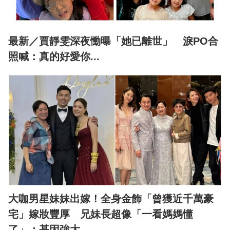
最新／賈靜雯深夜慟曝「她已離世」 淚PO合
照喊：真的好愛你...
大咖男星妹妹出嫁！全身金飾「曾獲近千萬豪
宅」嫁妝豐厚 兄妹長超像「一看媽媽懂
了」：基因強大