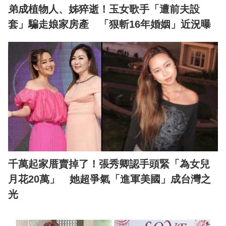
弟成植物人、姊猝逝！玉女歌手「遭前夫設
套」騙走娘家房產 「狠斬16年婚姻」近況曝
千萬起家厝賣掉了！張秀卿認手頭緊「為女兒
月花20萬」 她超爭氣「進軍美國」成台灣之
光