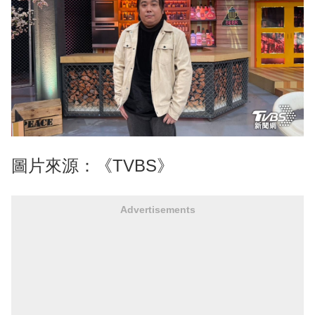
圖片來源：《TVBS》
Advertisements