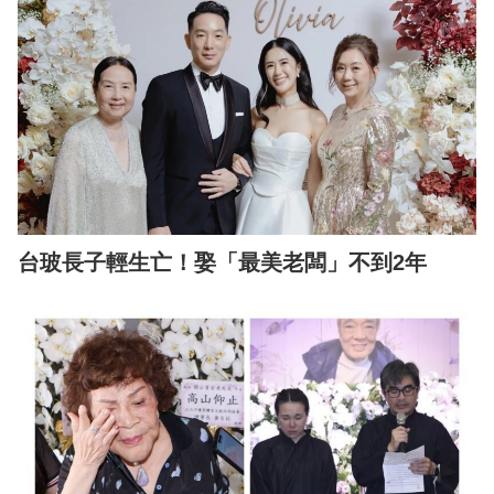
台玻長子輕生亡！娶「最美老闆」不到2年