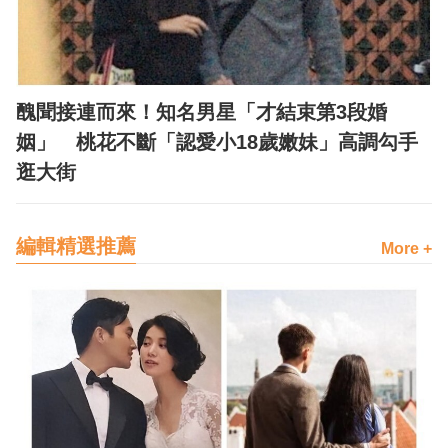
醜聞接連而來！知名男星「才結束第3段婚
姻」 桃花不斷「認愛小18歲嫩妹」高調勾手
逛大街
編輯精選推薦
More +