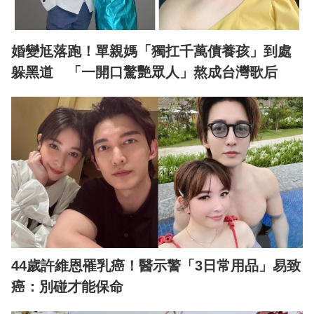
婚變尪落跑！單親媽「獨扛千萬債養孩」到處
躲黑道 「一開口驚艷眾人」熬成台灣歌后
44歲許維恩罹乳癌！醫示警「3日常用品」易致
癌：別碰才能保命