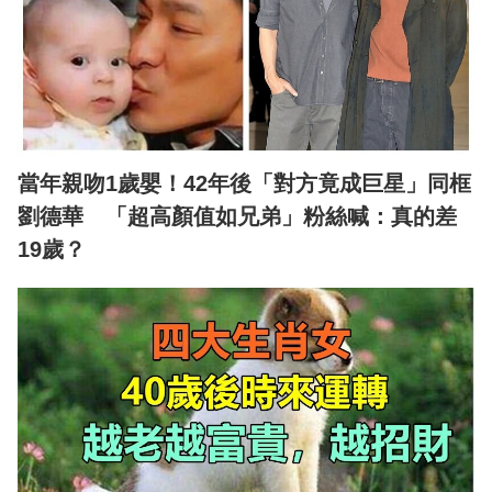
當年親吻1歲嬰！42年後「對方竟成巨星」同框
劉德華 「超高顏值如兄弟」粉絲喊：真的差
19歲？