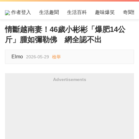
作者登入
生活趣聞
生活百科
趣味爆笑
奇聞怪
情斷越南妻！46歲小彬彬「爆肥14公
斤」腫如彌勒佛 網全認不出
Elmo
2026-05-29
檢舉
Advertisements