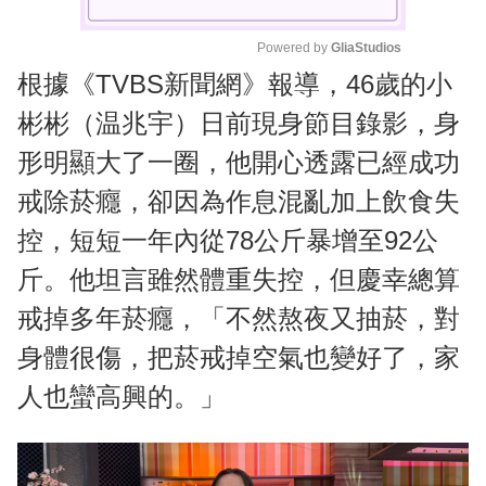
Powered by 
GliaStudios
根據《TVBS新聞網》報導，46歲的小
M
u
彬彬（温兆宇）日前現身節目錄影，身
t
形明顯大了一圈，他開心透露已經成功
e
戒除菸癮，卻因為作息混亂加上飲食失
控，短短一年內從78公斤暴增至92公
斤。他坦言雖然體重失控，但慶幸總算
戒掉多年菸癮，「不然熬夜又抽菸，對
身體很傷，把菸戒掉空氣也變好了，家
人也蠻高興的。」