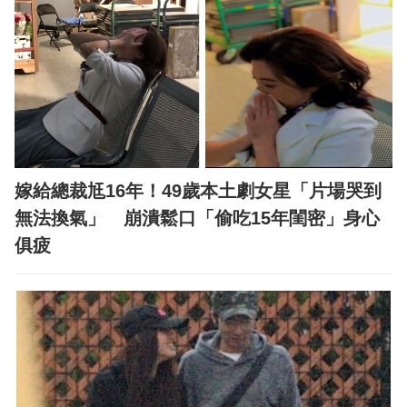
嫁給總裁尪16年！49歲本土劇女星「片場哭到
無法換氣」 崩潰鬆口「偷吃15年閨密」身心
俱疲