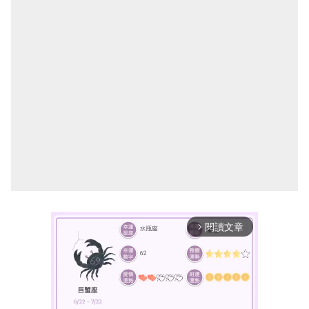
閱讀文章
arrow_forward_ios