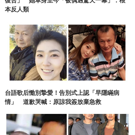
復合」 她單身至今「被偶遇驚天一幕」：根
本反人類
台語歌后慟別摯愛！告別式上認「早隱瞞病
情」 道歉哭喊：原諒我簽放棄急救