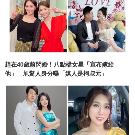
趕在40歲前閃婚！八點檔女星「宣布嫁給
他」 尪驚人身分曝「媒人是柯叔元」