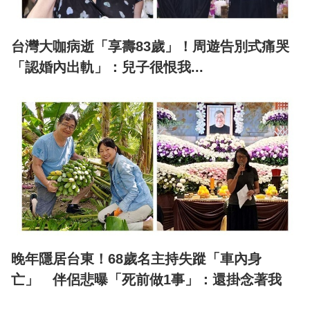
台灣大咖病逝「享壽83歲」！周遊告別式痛哭
「認婚內出軌」：兒子很恨我...
晚年隱居台東！68歲名主持失蹤「車內身
亡」 伴侶悲曝「死前做1事」：還掛念著我