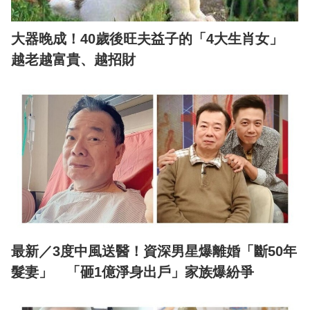
大器晚成！40歲後旺夫益子的「4大生肖女」
越老越富貴、越招財
最新／3度中風送醫！資深男星爆離婚「斷50年
髮妻」 「砸1億淨身出戶」家族爆紛爭