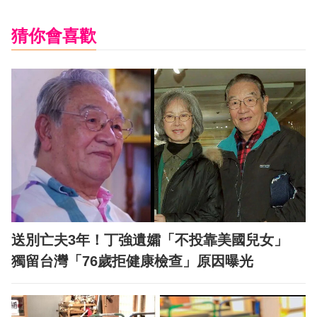
猜你會喜歡
送別亡夫3年！丁強遺孀「不投靠美國兒女」
獨留台灣「76歲拒健康檢查」原因曝光