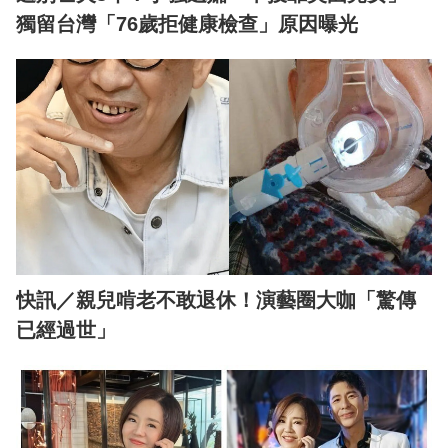
獨留台灣「76歲拒健康檢查」原因曝光
快訊／親兒啃老不敢退休！演藝圈大咖「驚傳
已經過世」