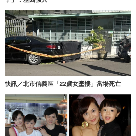
快訊／北市信義區「22歲女墜樓」當場死亡