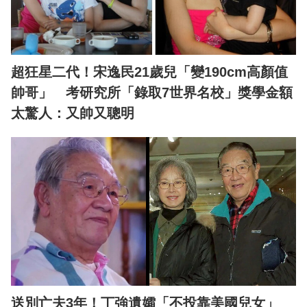
超狂星二代！宋逸民21歲兒「變190cm高顏值
帥哥」 考研究所「錄取7世界名校」獎學金額
太驚人：又帥又聰明
送別亡夫3年！丁強遺孀「不投靠美國兒女」