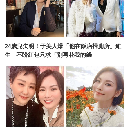
24歲兒失明！于美人爆「他在飯店掃廁所」維
生 不盼紅包只求「別再花我的錢」