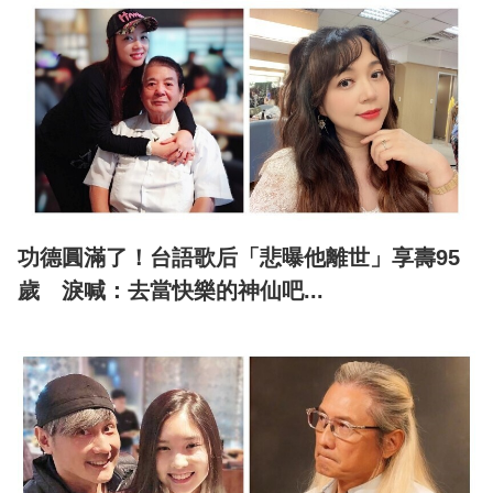
功德圓滿了！台語歌后「悲曝他離世」享壽95
歲 淚喊：去當快樂的神仙吧...