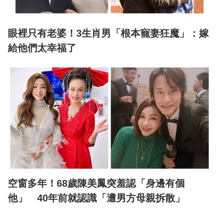
眼裡只有老婆！3生肖男「根本寵妻狂魔」：嫁
給他們太幸福了
空窗多年！68歲陳美鳳突羞認「身邊有個
他」 40年前就認識「遭男方母親拆散」