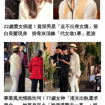
22歲愛女病逝！資深男星「走不出喪女痛」留
白長髮現身 掛骨灰項鍊「代女做1事」惹淚
事業風光情路坎坷！77歲女神「渣夫出軌還求