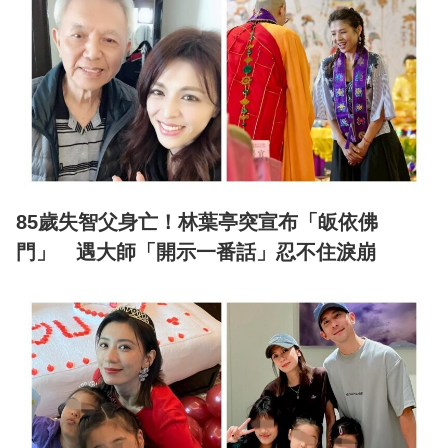
85歲失智父身亡！林葉亭突宣布「皈依佛
門」 遇大師「開示一番話」忍不住淚崩