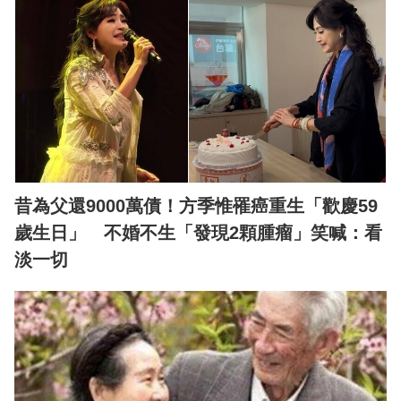
昔為父還9000萬債！方季惟罹癌重生「歡慶59
歲生日」 不婚不生「發現2顆腫瘤」笑喊：看
淡一切