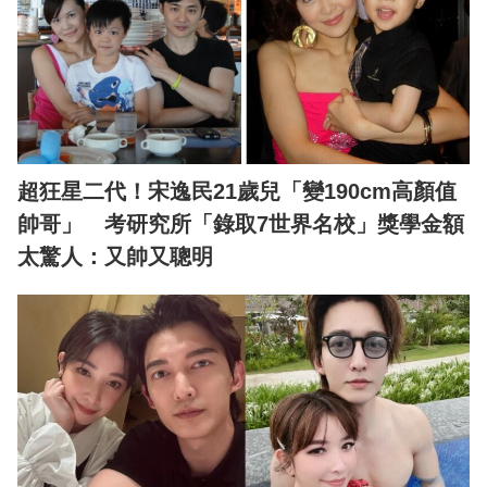
超狂星二代！宋逸民21歲兒「變190cm高顏值
帥哥」 考研究所「錄取7世界名校」獎學金額
太驚人：又帥又聰明