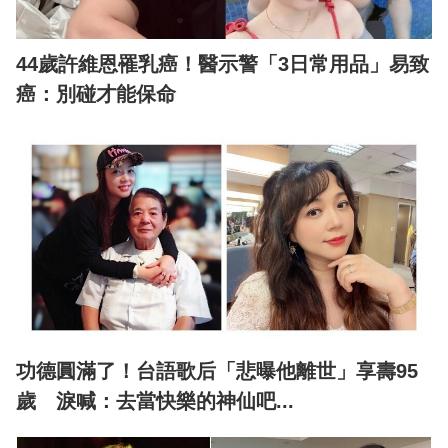
44歲許維恩罹乳癌！醫示警「3日常用品」易致
癌：別碰才能保命
功德圓滿了！台語歌后「悲曝他離世」享壽95
歲 淚喊：去當快樂的神仙吧...