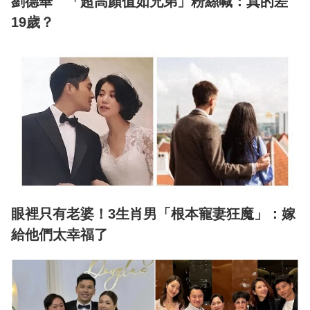
劉德華 「超高顏值如兄弟」粉絲喊：真的差
19歲？
眼裡只有老婆！3生肖男「根本寵妻狂魔」：嫁
給他們太幸福了