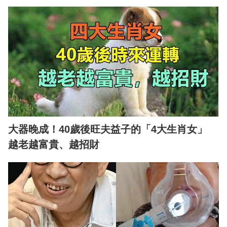
大器晚成！40歲後旺夫益子的「4大生肖女」
越老越富貴、越招財