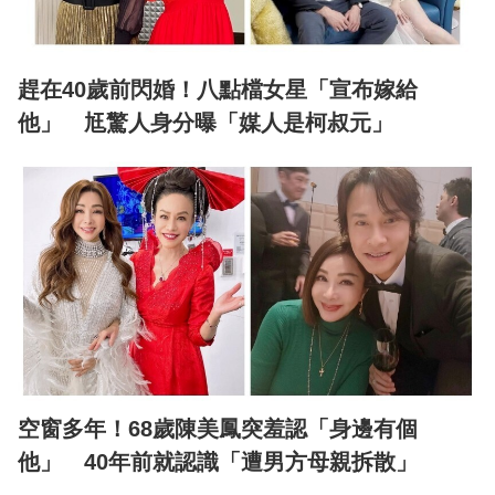
趕在40歲前閃婚！八點檔女星「宣布嫁給
他」 尪驚人身分曝「媒人是柯叔元」
空窗多年！68歲陳美鳳突羞認「身邊有個
他」 40年前就認識「遭男方母親拆散」