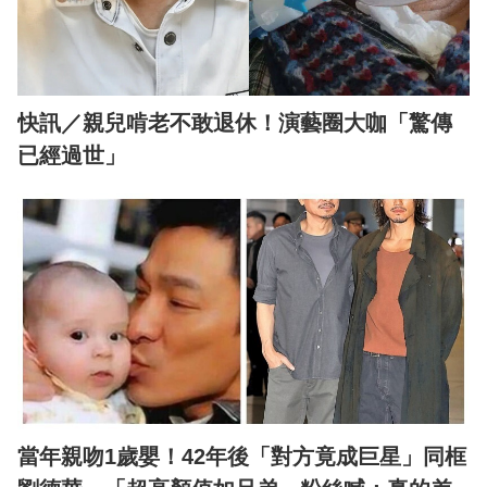
快訊／親兒啃老不敢退休！演藝圈大咖「驚傳
已經過世」
當年親吻1歲嬰！42年後「對方竟成巨星」同框