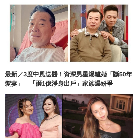
最新／3度中風送醫！資深男星爆離婚「斷50年
髮妻」 「砸1億淨身出戶」家族爆紛爭