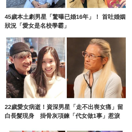
45歲本土劇男星「驚曝已婚16年」！ 首吐婚姻
狀況「愛女是名校學霸」
22歲愛女病逝！資深男星「走不出喪女痛」留
白長髮現身 掛骨灰項鍊「代女做1事」惹淚