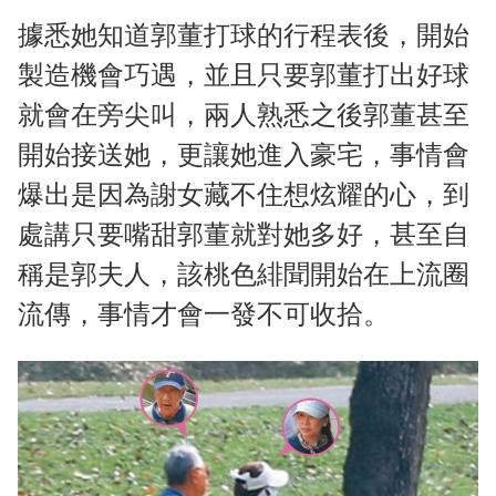
據悉她知道郭董打球的行程表後，開始
製造機會巧遇，並且只要郭董打出好球
就會在旁尖叫，兩人熟悉之後郭董甚至
開始接送她，更讓她進入豪宅，事情會
爆出是因為謝女藏不住想炫耀的心，到
處講只要嘴甜郭董就對她多好，甚至自
稱是郭夫人，該桃色緋聞開始在上流圈
流傳，事情才會一發不可收拾。