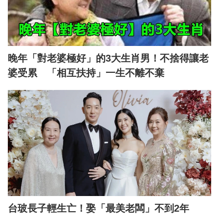
晚年「對老婆極好」的3大生肖男！不捨得讓老
婆受累 「相互扶持」一生不離不棄
台玻長子輕生亡！娶「最美老闆」不到2年