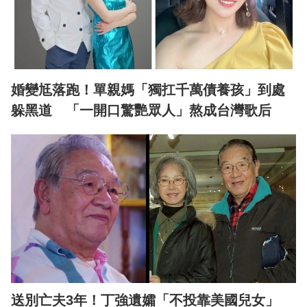
婚變尪落跑！單親媽「獨扛千萬債養孩」到處
躲黑道 「一開口驚艷眾人」熬成台灣歌后
送別亡夫3年！丁強遺孀「不投靠美國兒女」