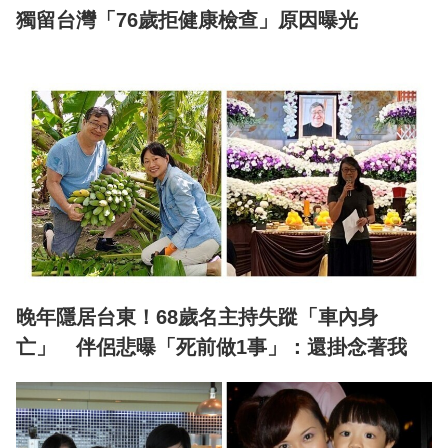
獨留台灣「76歲拒健康檢查」原因曝光
晚年隱居台東！68歲名主持失蹤「車內身
亡」 伴侶悲曝「死前做1事」：還掛念著我