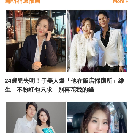
編輯精選推薦
More +
24歲兒失明！于美人爆「他在飯店掃廁所」維
生 不盼紅包只求「別再花我的錢」