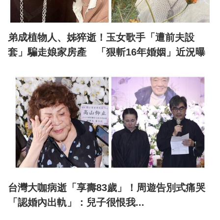
弟成植物人、姊猝逝！玉女歌手「遭前夫設
套」騙走娘家房產 「狠斬16年婚姻」近況曝
台灣大咖病逝「享壽83歲」！周遊告別式痛哭
「認婚內出軌」：兒子很恨我...