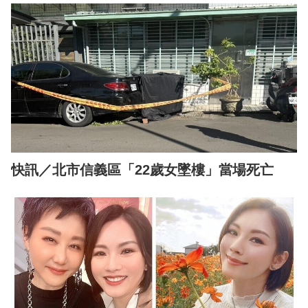
快訊／北市信義區「22歲女墜樓」當場死亡