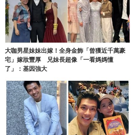
大咖男星妹妹出嫁！全身金飾「曾獲近千萬豪
宅」嫁妝豐厚 兄妹長超像「一看媽媽懂
了」：基因強大