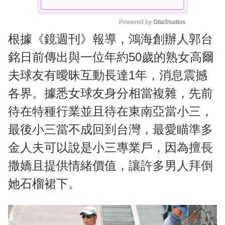
Powered by 
GliaStudios
根據《鏡週刊》報導，鴻海創辦人郭台
M
u
銘日前傳出與一位年約50歲的熟女高爾
t
夫球友有曖昧互動長達1年，消息震撼
e
各界。據悉女球友身分相當複雜，先前
待在特種行業並且待在東南亞當小三，
最後小三當不成回到台灣，最愛瞄準多
金人夫可以說是小三專業戶，因為擅長
撒嬌且提供情緒價值，讓許多男人拜倒
她石榴裙下。