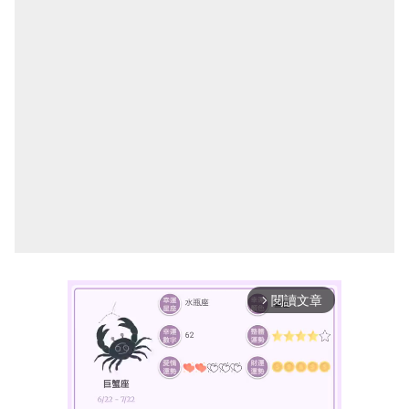
閱讀文章
arrow_forward_ios