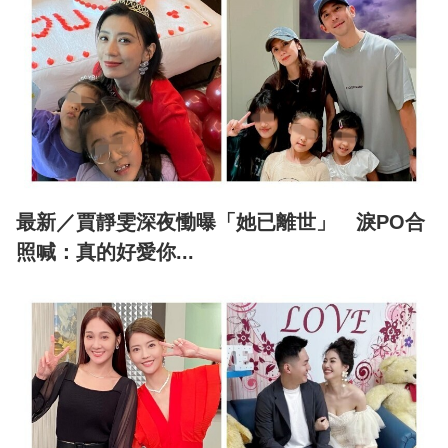
最新／賈靜雯深夜慟曝「她已離世」 淚PO合
照喊：真的好愛你...