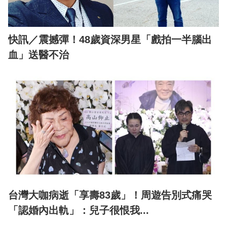
快訊／震撼彈！48歲資深男星「戲拍一半腦出
血」送醫不治
台灣大咖病逝「享壽83歲」！周遊告別式痛哭
「認婚內出軌」：兒子很恨我...