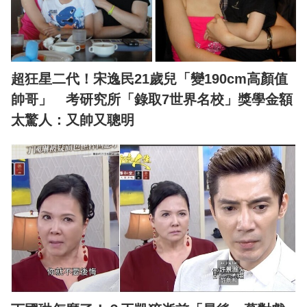
超狂星二代！宋逸民21歲兒「變190cm高顏值
帥哥」 考研究所「錄取7世界名校」獎學金額
太驚人：又帥又聰明