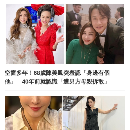
空窗多年！68歲陳美鳳突羞認「身邊有個
他」 40年前就認識「遭男方母親拆散」