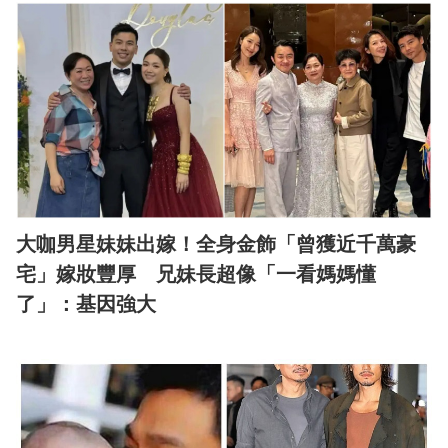
大咖男星妹妹出嫁！全身金飾「曾獲近千萬豪
宅」嫁妝豐厚 兄妹長超像「一看媽媽懂
了」：基因強大