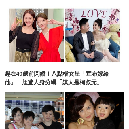
趕在40歲前閃婚！八點檔女星「宣布嫁給
他」 尪驚人身分曝「媒人是柯叔元」