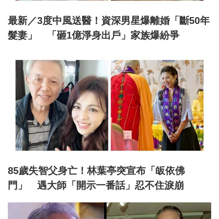
最新／3度中風送醫！資深男星爆離婚「斷50年
髮妻」 「砸1億淨身出戶」家族爆紛爭
85歲失智父身亡！林葉亭突宣布「皈依佛
門」 遇大師「開示一番話」忍不住淚崩