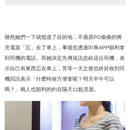
雖然她們一下就抵達了目的地，不過原PO偷偷的將
充電器「忘」在了車上，事後也透過叫車APP順利拿
到司機的電話。而她決定先傳送訊息給這位司機，表
示自己有東西忘在車上，苦等一天之後也終於收到司
機回訊表示「什麼時候方便拿呢？明天中午可以
嗎？」兩人也順利的約在隔天11點見面。