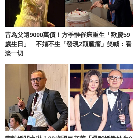
昔為父還9000萬債！方季惟罹癌重生「歡慶59
歲生日」 不婚不生「發現2顆腫瘤」笑喊：看
淡一切