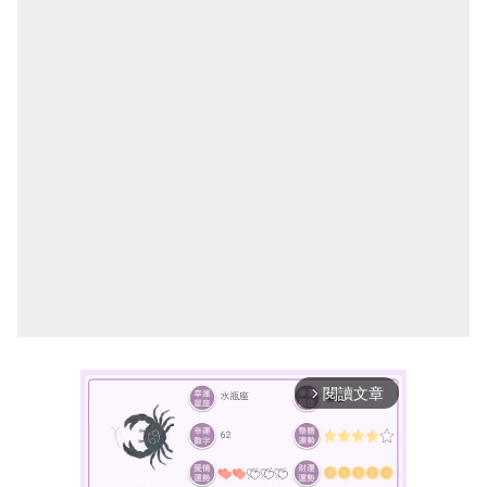
閱讀文章
arrow_forward_ios