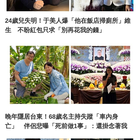
24歲兒失明！于美人爆「他在飯店掃廁所」維
生 不盼紅包只求「別再花我的錢」
晚年隱居台東！68歲名主持失蹤「車內身
亡」 伴侶悲曝「死前做1事」：還掛念著我