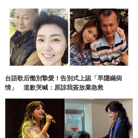
台語歌后慟別摯愛！告別式上認「早隱瞞病
情」 道歉哭喊：原諒我簽放棄急救