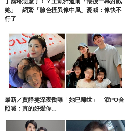
丁國琳怎麼了！？王凱猝逝前「最後一幕對戲
她」 網驚「臉色怪異像中風」憂喊：像快不
行了
最新／賈靜雯深夜慟曝「她已離世」 淚PO合
照喊：真的好愛你...