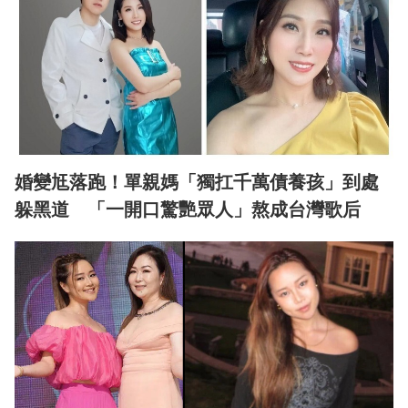
婚變尪落跑！單親媽「獨扛千萬債養孩」到處
躲黑道 「一開口驚艷眾人」熬成台灣歌后