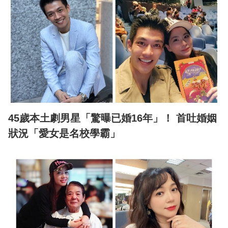
45歲本土劇男星「驚曝已婚16年」！ 首吐婚姻
狀況「愛女是名校學霸」