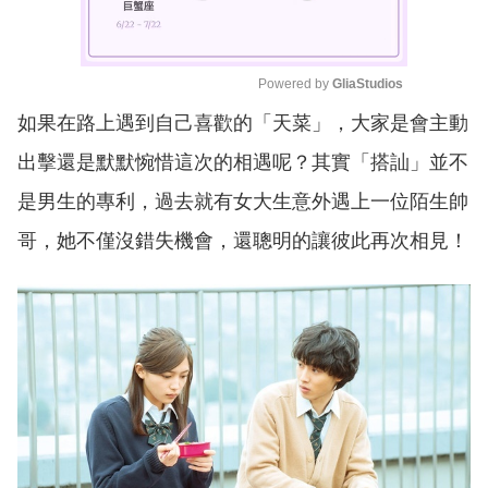
Powered by 
GliaStudios
如果在路上遇到自己喜歡的「天菜」，大家是會主動
M
u
出擊還是默默惋惜這次的相遇呢？其實「搭訕」並不
t
e
是男生的專利，過去就有女大生意外遇上一位陌生帥
哥，她不僅沒錯失機會，還聰明的讓彼此再次相見！