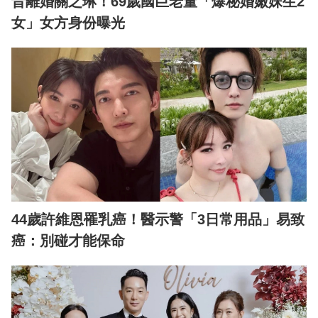
昔離婚關之琳！69歲國巨老董「爆秘婚嫩妹生2
女」女方身份曝光
44歲許維恩罹乳癌！醫示警「3日常用品」易致
癌：別碰才能保命