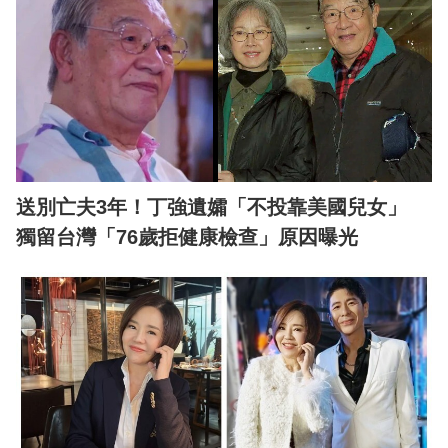
送別亡夫3年！丁強遺孀「不投靠美國兒女」
獨留台灣「76歲拒健康檢查」原因曝光