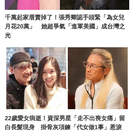
千萬起家厝賣掉了！張秀卿認手頭緊「為女兒
月花20萬」 她超爭氣「進軍美國」成台灣之
光
22歲愛女病逝！資深男星「走不出喪女痛」留
白長髮現身 掛骨灰項鍊「代女做1事」惹淚