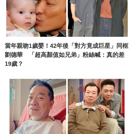
當年親吻1歲嬰！42年後「對方竟成巨星」同框
劉德華 「超高顏值如兄弟」粉絲喊：真的差
19歲？