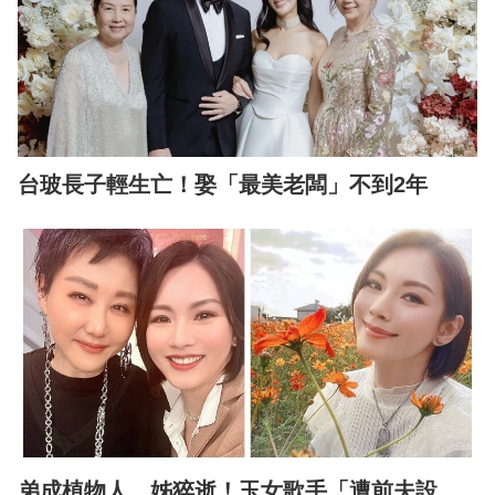
台玻長子輕生亡！娶「最美老闆」不到2年
弟成植物人、姊猝逝！玉女歌手「遭前夫設