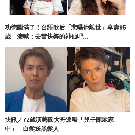
功德圓滿了！台語歌后「悲曝他離世」享壽95
歲 淚喊：去當快樂的神仙吧...
快訊／72歲演藝圈大哥淚曝「兒子陳屍家
中」：白髮送黑髮人