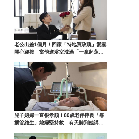
老公出差1個月！回家「特地買玫瑰」愛妻
開心迎接 當他進浴室洗澡「一拿起蓮蓬
頭」崩潰：我們離婚吧
兒子媳婦一直很孝順！80歲老伴摔倒「靠
插管維生」媳婦堅持救 有天聽到她講電
話「隔天我拔了老伴呼吸器」