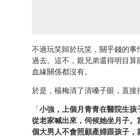
不過玩笑歸於玩笑，關乎錢的事
過去。這不，親兄弟還得明目算
血緣關係都沒有。
於是，楊梅清了清嗓子眼，直接
「
小強，上個月青青在醫院生孩
從老家喊出來，伺候她坐月子。
個大男人不會照顧產婦跟孩子，