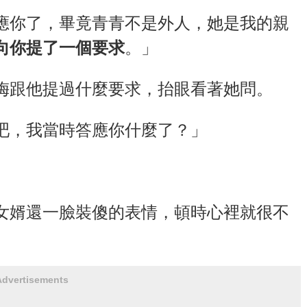
應你了，畢竟青青不是外人，她是我的親
向你提了一個要求
。」
梅跟他提過什麼要求，抬眼看著她問。
吧，我當時答應你什麼了？」
女婿還一臉裝傻的表情，頓時心裡就很不
Advertisements