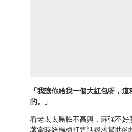
「我讓你給我一個大紅包呀，這
的。」
看老太太黑臉不高興，蘇強不好
著當時給楊梅打電話尋求幫助的