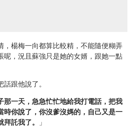
情，楊梅一向都算比較精，不能隨便糊弄
賬呢，況且蘇強只是她的女婿，跟她一點
把話跟他說了。
子那一天，急急忙忙地給我打電話，把我
當時你說了，你沒爹沒媽的，自己又是一
就拜託我了。
」