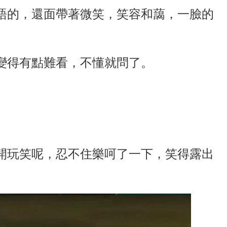
語的，還面帶著微笑，笑容和藹，一臉的
變得有點難看，不懂就問了。
開玩笑呢，忍不住樂呵了一下，笑得露出