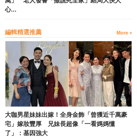
萬」 老人發誓「撒謊死全家」結局大快人
心...
編輯精選推薦
More +
大咖男星妹妹出嫁！全身金飾「曾獲近千萬豪
宅」嫁妝豐厚 兄妹長超像「一看媽媽懂
了」：基因強大