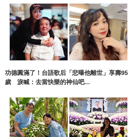
功德圓滿了！台語歌后「悲曝他離世」享壽95
歲 淚喊：去當快樂的神仙吧...