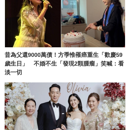
昔為父還9000萬債！方季惟罹癌重生「歡慶59
歲生日」 不婚不生「發現2顆腫瘤」笑喊：看
淡一切