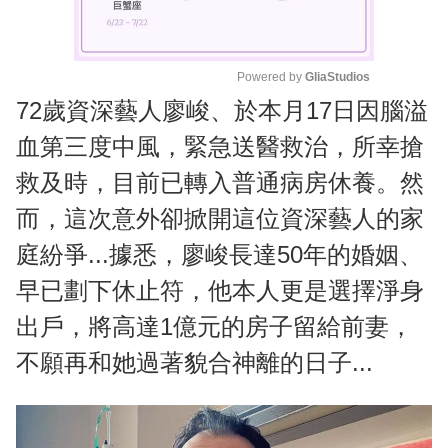
Powered by 
GliaStudios
72歲資深藝人廖峻、於本月17日因腦溢
M
u
血第三度中風，緊急送醫救治，所幸搶
t
救及時，目前已轉入普通病房休養。然
e
而，這次意外卻掀開這位資深藝人的家
庭紛爭...據悉，廖峻長達50年的婚姻、
早已劃下休止符，他本人更是選擇淨身
出戶，將高達1億元的房子留給前妻，
不願再和她過著貌合神離的日子...