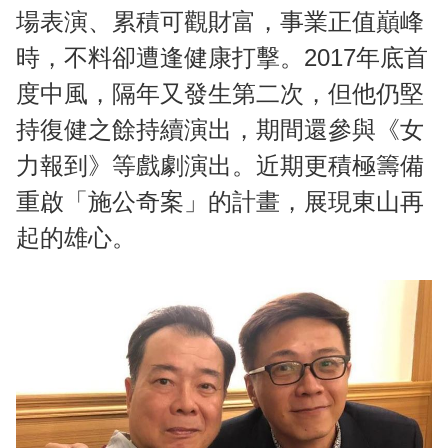
場表演、累積可觀財富，事業正值巔峰
時，不料卻遭逢健康打擊。2017年底首
度中風，隔年又發生第二次，但他仍堅
持復健之餘持續演出，期間還參與《女
力報到》等戲劇演出。近期更積極籌備
重啟「施公奇案」的計畫，展現東山再
起的雄心。