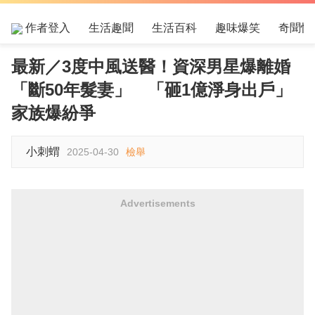
作者登入
生活趣聞
生活百科
趣味爆笑
奇聞怪
最新／3度中風送醫！資深男星爆離婚
「斷50年髮妻」 「砸1億淨身出戶」
家族爆紛爭
小刺蝟
2025-04-30
檢舉
Advertisements