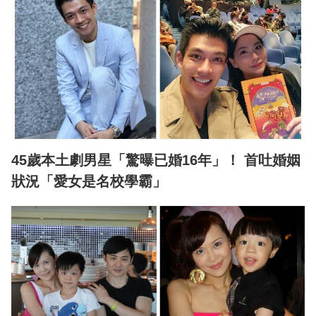
45歲本土劇男星「驚曝已婚16年」！ 首吐婚姻
狀況「愛女是名校學霸」