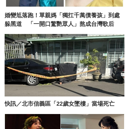
婚變尪落跑！單親媽「獨扛千萬債養孩」到處
躲黑道 「一開口驚艷眾人」熬成台灣歌后
快訊／北市信義區「22歲女墜樓」當場死亡