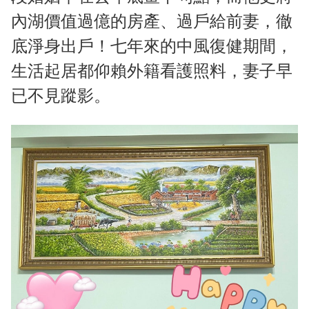
內湖價值過億的房產、過戶給前妻，徹
底淨身出戶！七年來的中風復健期間，
生活起居都仰賴外籍看護照料，妻子早
已不見蹤影。