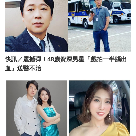
快訊／震撼彈！48歲資深男星「戲拍一半腦出
血」送醫不治