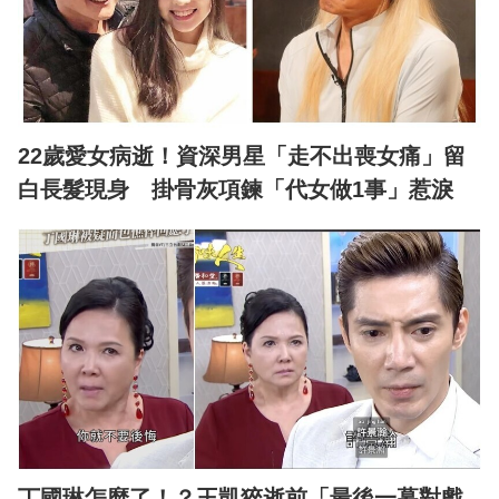
22歲愛女病逝！資深男星「走不出喪女痛」留
白長髮現身 掛骨灰項鍊「代女做1事」惹淚
丁國琳怎麼了！？王凱猝逝前「最後一幕對戲