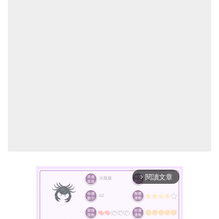
閱讀文章
arrow_forward_ios