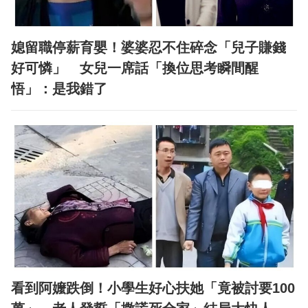
媳留職停薪育嬰！婆婆忍不住碎念「兒子賺錢
好可憐」 女兒一席話「換位思考瞬間醒
悟」：是我錯了
看到阿嬤跌倒！小學生好心扶她「竟被討要100