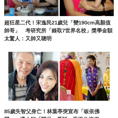
超狂星二代！宋逸民21歲兒「變190cm高顏值
帥哥」 考研究所「錄取7世界名校」獎學金額
太驚人：又帥又聰明
85歲失智父身亡！林葉亭突宣布「皈依佛