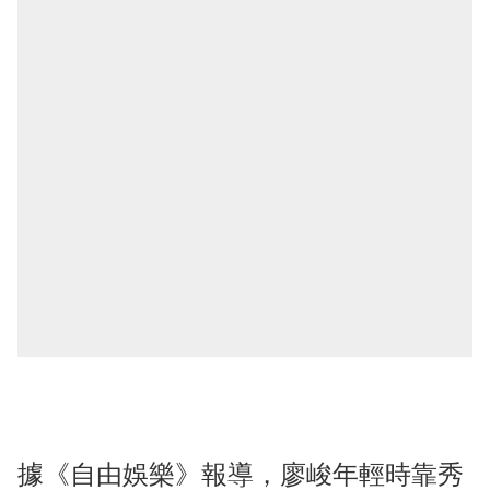
據《自由娛樂》報導，廖峻年輕時靠秀