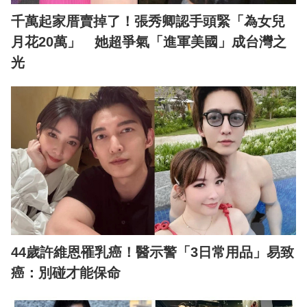
千萬起家厝賣掉了！張秀卿認手頭緊「為女兒
月花20萬」 她超爭氣「進軍美國」成台灣之
光
44歲許維恩罹乳癌！醫示警「3日常用品」易致
癌：別碰才能保命