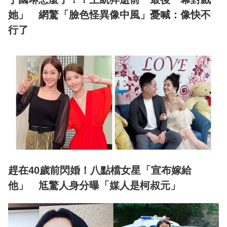
她」 網驚「臉色怪異像中風」憂喊：像快不
行了
趕在40歲前閃婚！八點檔女星「宣布嫁給
他」 尪驚人身分曝「媒人是柯叔元」