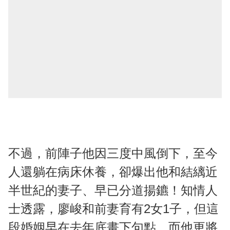
不過，前陣子他因三度中風倒下，至今
人還躺在病床休養，卻爆出他和結縭近
半世紀的妻子、早已分道揚鑣！知情人
士透露，廖峻和前妻育有2女1子，但這
段婚姻早在去年底畫下句點，而他更將