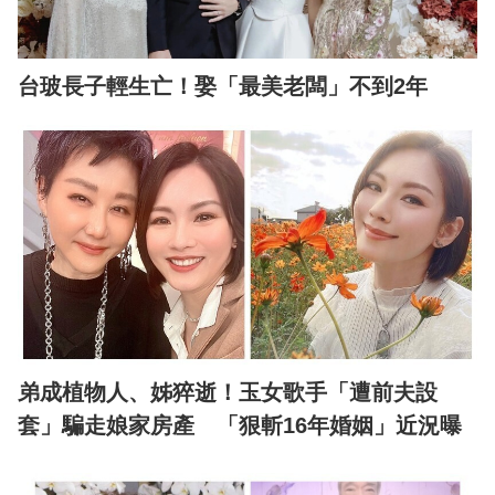
台玻長子輕生亡！娶「最美老闆」不到2年
弟成植物人、姊猝逝！玉女歌手「遭前夫設
套」騙走娘家房產 「狠斬16年婚姻」近況曝