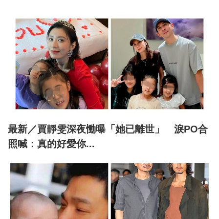
最新／賈靜雯深夜慟曝「她已離世」 淚PO合
照喊：真的好愛你...