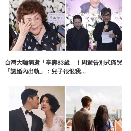
台灣大咖病逝「享壽83歲」！周遊告別式痛哭
「認婚內出軌」：兒子很恨我...