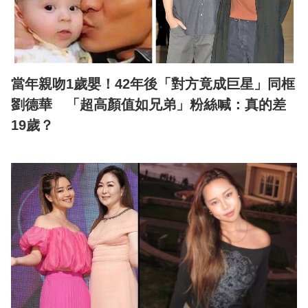
當年親吻1歲嬰！42年後「對方竟成巨星」同框
劉德華 「超高顏值如兄弟」粉絲喊：真的差
19歲？