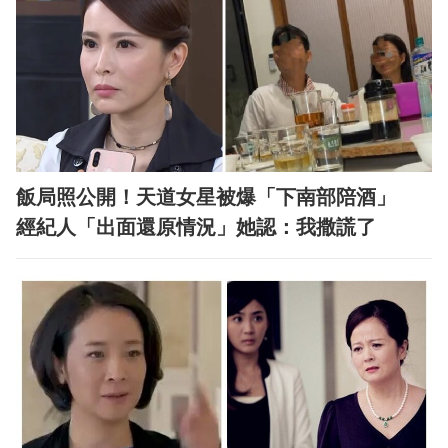
飯局照公開！天道女星被爆「下南部陪酒」
經紀人「出面還原情況」她認：我撒謊了