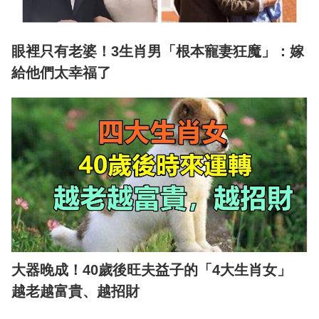
眼裡只有老婆！3生肖男「根本寵妻狂魔」：嫁
給他們太幸福了
大器晚成！40歲後旺夫益子的「4大生肖女」
越老越富貴、越招財