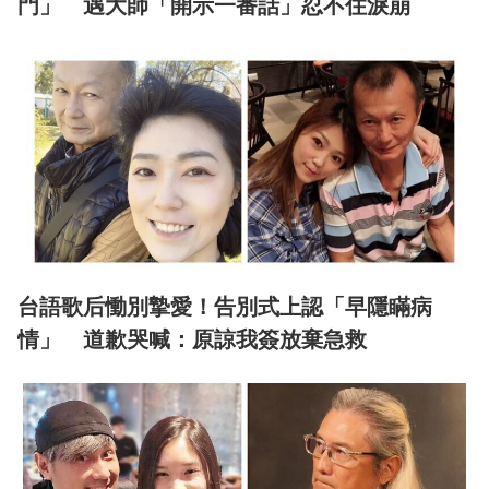
門」 遇大師「開示一番話」忍不住淚崩
台語歌后慟別摯愛！告別式上認「早隱瞞病
情」 道歉哭喊：原諒我簽放棄急救