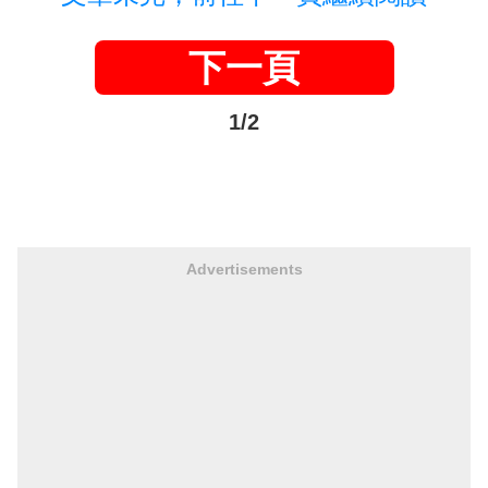
下一頁
1/2
Advertisements