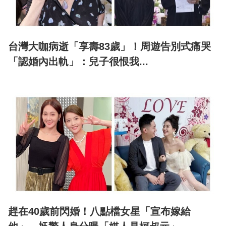
台灣大咖病逝「享壽83歲」！周遊告別式痛哭
「認婚內出軌」：兒子很恨我...
趕在40歲前閃婚！八點檔女星「宣布嫁給