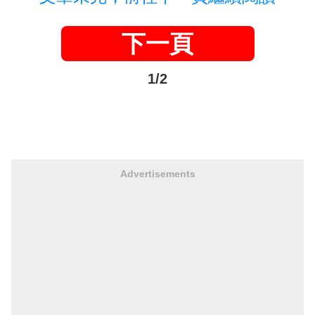
下一頁
1/2
Advertisements