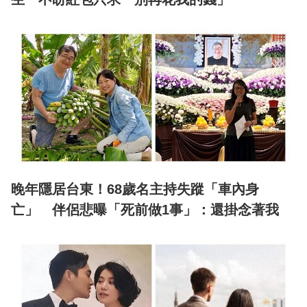
晚年隱居台東！68歲名主持失蹤「車內身
亡」 伴侶悲曝「死前做1事」：還掛念著我