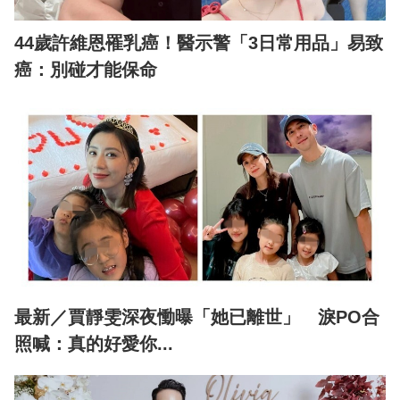
44歲許維恩罹乳癌！醫示警「3日常用品」易致
癌：別碰才能保命
最新／賈靜雯深夜慟曝「她已離世」 淚PO合
照喊：真的好愛你...