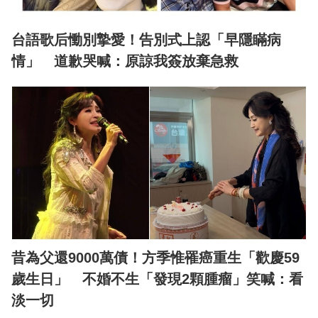
台語歌后慟別摯愛！告別式上認「早隱瞞病
情」 道歉哭喊：原諒我簽放棄急救
昔為父還9000萬債！方季惟罹癌重生「歡慶59
歲生日」 不婚不生「發現2顆腫瘤」笑喊：看
淡一切