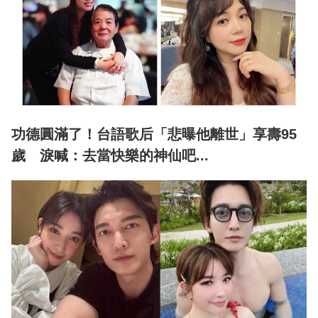
功德圓滿了！台語歌后「悲曝他離世」享壽95
歲 淚喊：去當快樂的神仙吧...