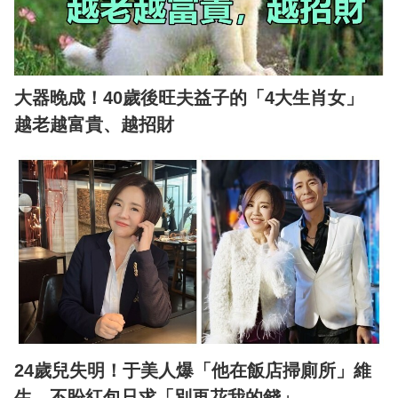
大器晚成！40歲後旺夫益子的「4大生肖女」
越老越富貴、越招財
24歲兒失明！于美人爆「他在飯店掃廁所」維
生 不盼紅包只求「別再花我的錢」