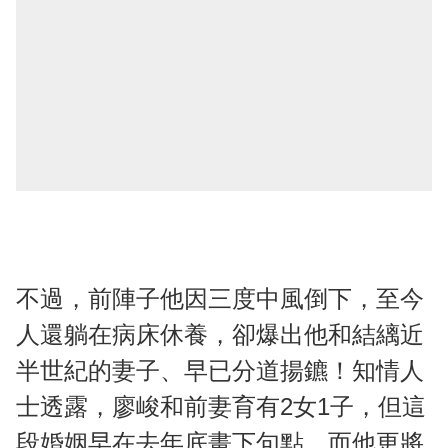
不過，前陣子他因三度中風倒下，至今
人還躺在病床休養，卻爆出他和結縭近
半世紀的妻子、早已分道揚鑣！知情人
士透露，廖峻和前妻育有2女1子，但這
段婚姻早在去年底畫下句點，而他更將