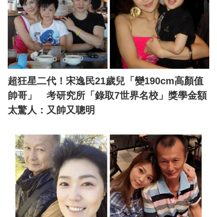
超狂星二代！宋逸民21歲兒「變190cm高顏值
帥哥」 考研究所「錄取7世界名校」獎學金額
太驚人：又帥又聰明