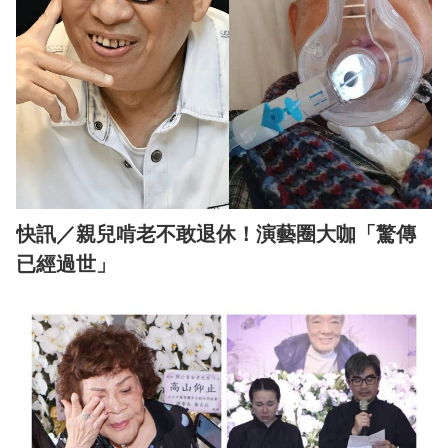
快訊／親兒啃老不敢退休！演藝圈大咖「驚傳
已經過世」