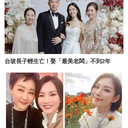
台玻長子輕生亡！娶「最美老闆」不到2年