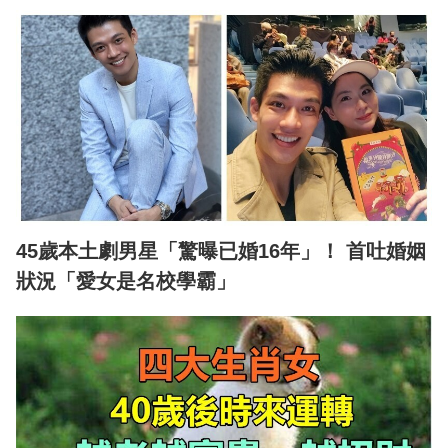
45歲本土劇男星「驚曝已婚16年」！ 首吐婚姻
狀況「愛女是名校學霸」