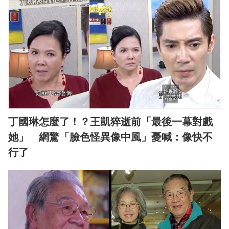
丁國琳怎麼了！？王凱猝逝前「最後一幕對戲
她」 網驚「臉色怪異像中風」憂喊：像快不
行了