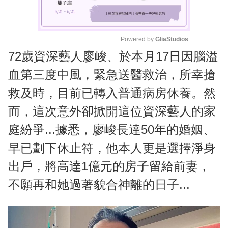
Powered by 
GliaStudios
72歲資深藝人廖峻、於本月17日因腦溢
M
u
血第三度中風，緊急送醫救治，所幸搶
t
救及時，目前已轉入普通病房休養。然
e
而，這次意外卻掀開這位資深藝人的家
庭紛爭...據悉，廖峻長達50年的婚姻、
早已劃下休止符，他本人更是選擇淨身
出戶，將高達1億元的房子留給前妻，
不願再和她過著貌合神離的日子...