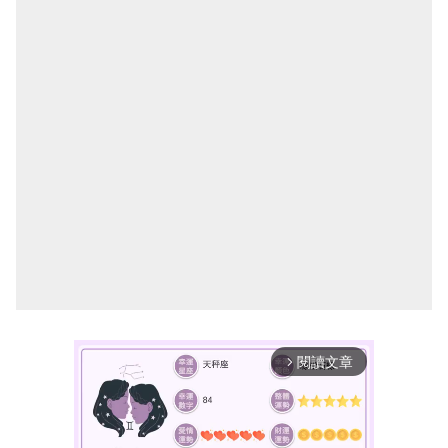
閱讀文章
arrow_forward_ios