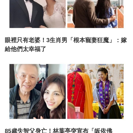
眼裡只有老婆！3生肖男「根本寵妻狂魔」：嫁
給他們太幸福了
85歲失智父身亡！林葉亭突宣布「皈依佛