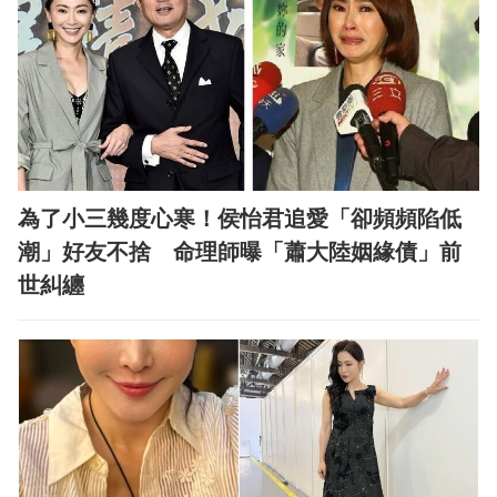
為了小三幾度心寒！侯怡君追愛「卻頻頻陷低
潮」好友不捨 命理師曝「蕭大陸姻緣債」前
世糾纏