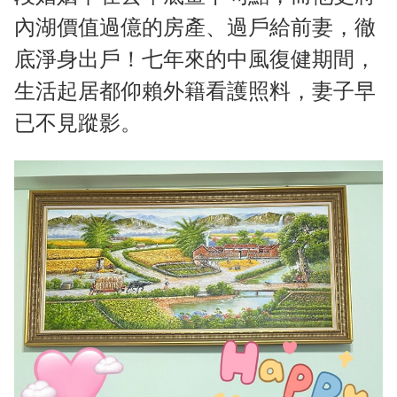
內湖價值過億的房產、過戶給前妻，徹
底淨身出戶！七年來的中風復健期間，
生活起居都仰賴外籍看護照料，妻子早
已不見蹤影。