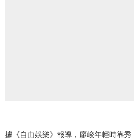
據《自由娛樂》報導，廖峻年輕時靠秀