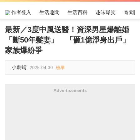
作者登入
生活趣聞
生活百科
趣味爆笑
奇聞怪
最新／3度中風送醫！資深男星爆離婚
「斷50年髮妻」 「砸1億淨身出戶」
家族爆紛爭
小刺蝟
2025-04-30
檢舉
Advertisements