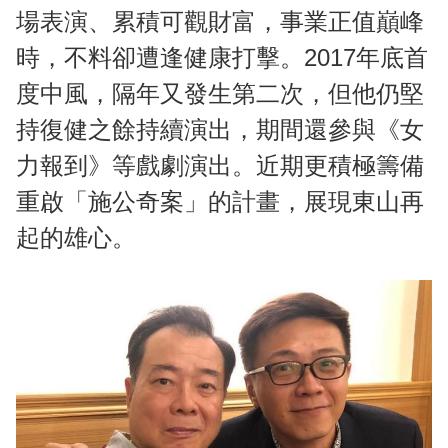
場表演、累積可觀財富，事業正值巔峰
時，不料卻遭逢健康打擊。2017年底首
度中風，隔年又發生第二次，但他仍堅
持復健之餘持續演出，期間還參與《女
力報到》等戲劇演出。近期更積極籌備
重啟「施公奇案」的計畫，展現東山再
起的雄心。