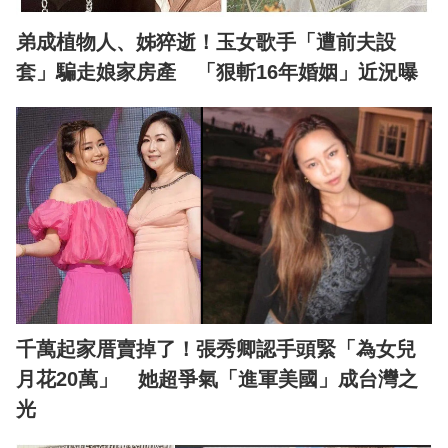
弟成植物人、姊猝逝！玉女歌手「遭前夫設
套」騙走娘家房產 「狠斬16年婚姻」近況曝
千萬起家厝賣掉了！張秀卿認手頭緊「為女兒
月花20萬」 她超爭氣「進軍美國」成台灣之
光