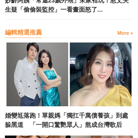
妙齡阿姨「常邀23歲外甥」來家裡玩！惹丈夫
生疑「偷偷裝監控」一看畫面怒了...
編輯精選推薦
More +
婚變尪落跑！單親媽「獨扛千萬債養孩」到處
躲黑道 「一開口驚艷眾人」熬成台灣歌后