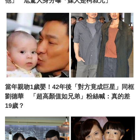
他」 尪驚人身分曝「媒人是柯叔元」
當年親吻1歲嬰！42年後「對方竟成巨星」同框
劉德華 「超高顏值如兄弟」粉絲喊：真的差
19歲？