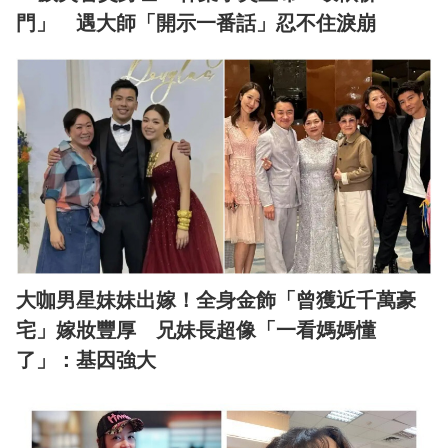
門」 遇大師「開示一番話」忍不住淚崩
大咖男星妹妹出嫁！全身金飾「曾獲近千萬豪
宅」嫁妝豐厚 兄妹長超像「一看媽媽懂
了」：基因強大