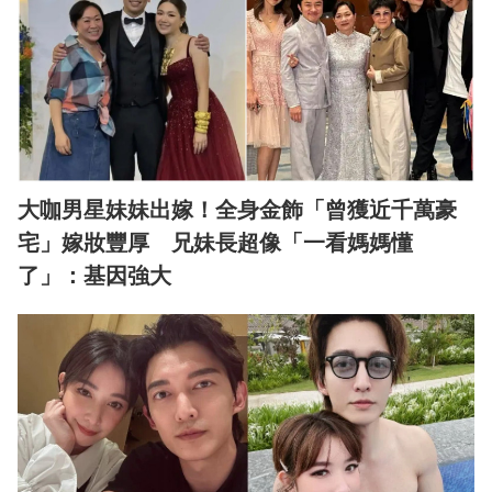
大咖男星妹妹出嫁！全身金飾「曾獲近千萬豪
宅」嫁妝豐厚 兄妹長超像「一看媽媽懂
了」：基因強大