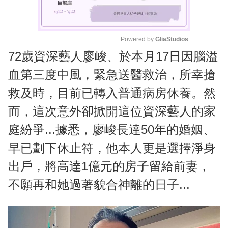
Powered by 
GliaStudios
72歲資深藝人廖峻、於本月17日因腦溢
M
u
血第三度中風，緊急送醫救治，所幸搶
t
救及時，目前已轉入普通病房休養。然
e
而，這次意外卻掀開這位資深藝人的家
庭紛爭...據悉，廖峻長達50年的婚姻、
早已劃下休止符，他本人更是選擇淨身
出戶，將高達1億元的房子留給前妻，
不願再和她過著貌合神離的日子...