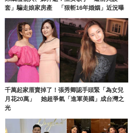
套」騙走娘家房產 「狠斬16年婚姻」近況曝
千萬起家厝賣掉了！張秀卿認手頭緊「為女兒
月花20萬」 她超爭氣「進軍美國」成台灣之
光