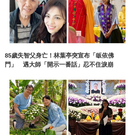
85歲失智父身亡！林葉亭突宣布「皈依佛
門」 遇大師「開示一番話」忍不住淚崩