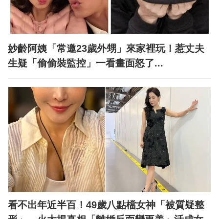
妙齡阿姨「常邀23歲外甥」來家裡玩！惹丈夫
生疑「偷偷裝監控」一看畫面怒了...
看不出年近半百！49歲八點檔女神「被質疑整