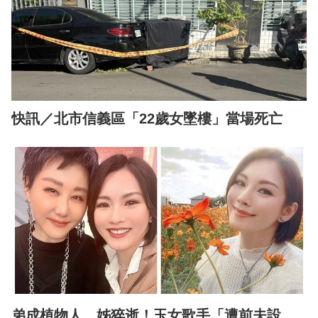
快訊／北市信義區「22歲女墜樓」當場死亡
弟成植物人、姊猝逝！玉女歌手「遭前夫設