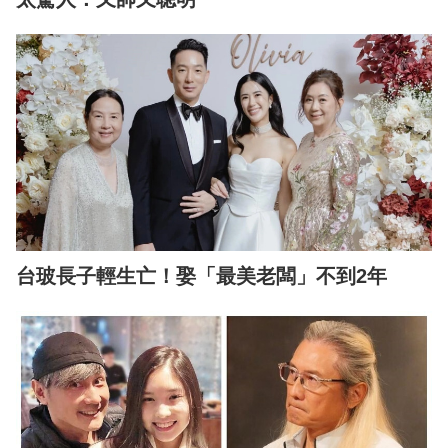
台玻長子輕生亡！娶「最美老闆」不到2年