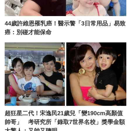
44歲許維恩罹乳癌！醫示警「3日常用品」易致
癌：別碰才能保命
超狂星二代！宋逸民21歲兒「變190cm高顏值
帥哥」 考研究所「錄取7世界名校」獎學金額
太驚人：又帥又聰明