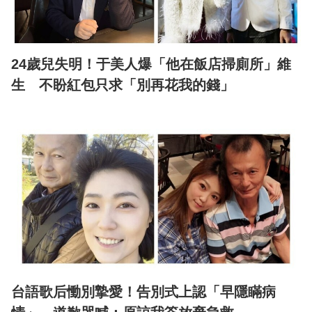
24歲兒失明！于美人爆「他在飯店掃廁所」維
生 不盼紅包只求「別再花我的錢」
台語歌后慟別摯愛！告別式上認「早隱瞞病