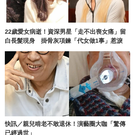
22歲愛女病逝！資深男星「走不出喪女痛」留
白長髮現身 掛骨灰項鍊「代女做1事」惹淚
快訊／親兒啃老不敢退休！演藝圈大咖「驚傳
已經過世」