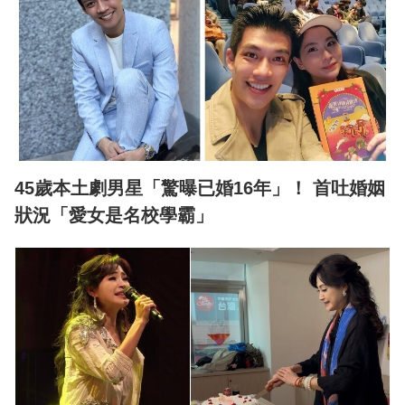
45歲本土劇男星「驚曝已婚16年」！ 首吐婚姻
狀況「愛女是名校學霸」