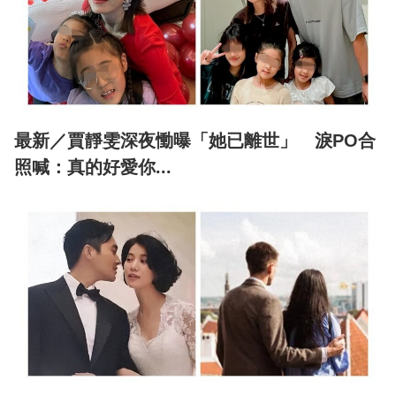
最新／賈靜雯深夜慟曝「她已離世」 淚PO合
照喊：真的好愛你...