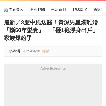
作者登入
生活趣聞
生活百科
趣味爆笑
奇聞怪
最新／3度中風送醫！資深男星爆離婚
「斷50年髮妻」 「砸1億淨身出戶」
家族爆紛爭
小刺蝟
2025-04-30
檢舉
Advertisements