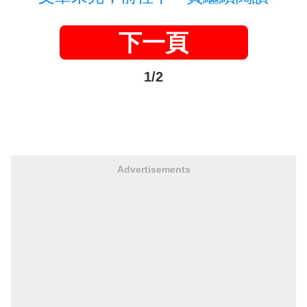
下一頁
1/2
Advertisements