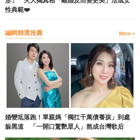
形」 火大揭真相「離婚反而變更美」活成女
性典範❤️
編輯精選推薦
More +
婚變尪落跑！單親媽「獨扛千萬債養孩」到處
躲黑道 「一開口驚艷眾人」熬成台灣歌后