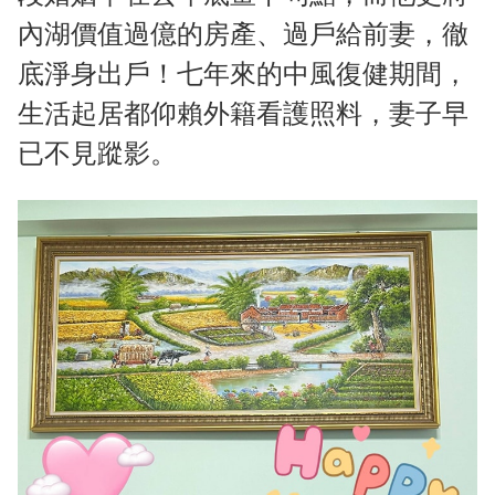
內湖價值過億的房產、過戶給前妻，徹
底淨身出戶！七年來的中風復健期間，
生活起居都仰賴外籍看護照料，妻子早
已不見蹤影。