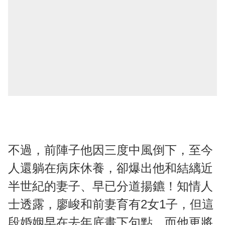
不過，前陣子他因三度中風倒下，至今
人還躺在病床休養，卻爆出他和結縭近
半世紀的妻子、早已分道揚鑣！知情人
士透露，廖峻和前妻育有2女1子，但這
段婚姻早在去年底畫下句點，而他更將