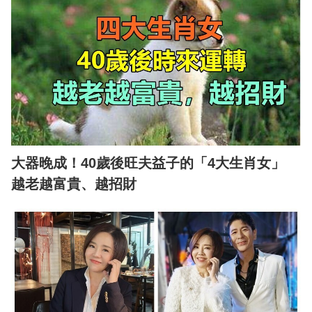
大器晚成！40歲後旺夫益子的「4大生肖女」
越老越富貴、越招財