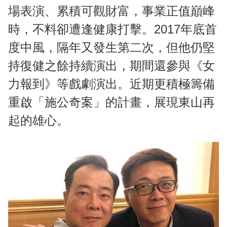
場表演、累積可觀財富，事業正值巔峰
時，不料卻遭逢健康打擊。2017年底首
度中風，隔年又發生第二次，但他仍堅
持復健之餘持續演出，期間還參與《女
力報到》等戲劇演出。近期更積極籌備
重啟「施公奇案」的計畫，展現東山再
起的雄心。