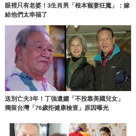
眼裡只有老婆！3生肖男「根本寵妻狂魔」：嫁
給他們太幸福了
送別亡夫3年！丁強遺孀「不投靠美國兒女」
獨留台灣「76歲拒健康檢查」原因曝光