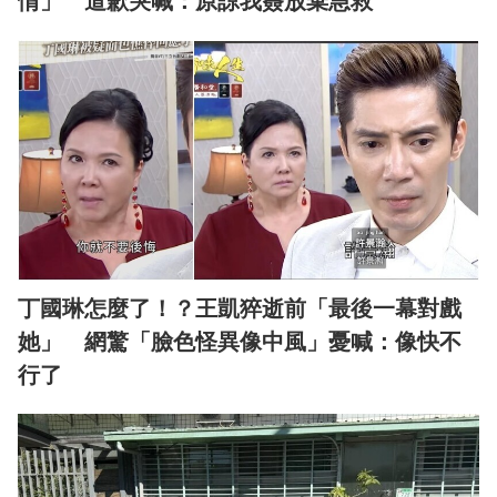
情」 道歉哭喊：原諒我簽放棄急救
丁國琳怎麼了！？王凱猝逝前「最後一幕對戲
她」 網驚「臉色怪異像中風」憂喊：像快不
行了