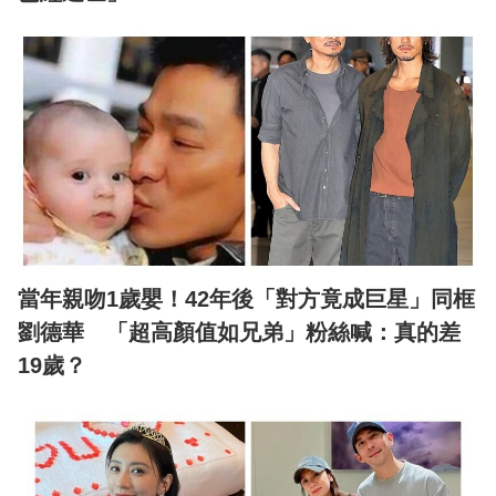
當年親吻1歲嬰！42年後「對方竟成巨星」同框
劉德華 「超高顏值如兄弟」粉絲喊：真的差
19歲？