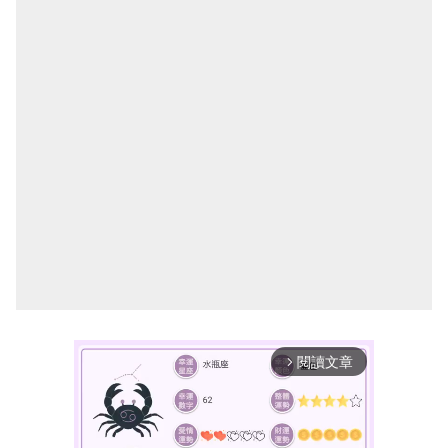
閱讀文章
arrow_forward_ios