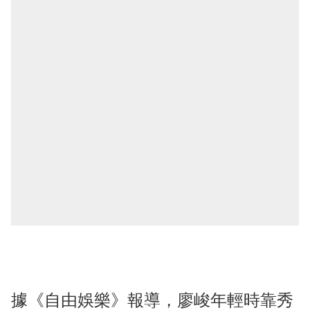
據《自由娛樂》報導，廖峻年輕時靠秀