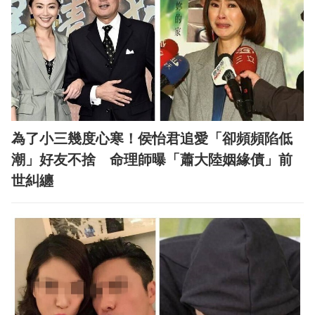
為了小三幾度心寒！侯怡君追愛「卻頻頻陷低
潮」好友不捨 命理師曝「蕭大陸姻緣債」前
世糾纏