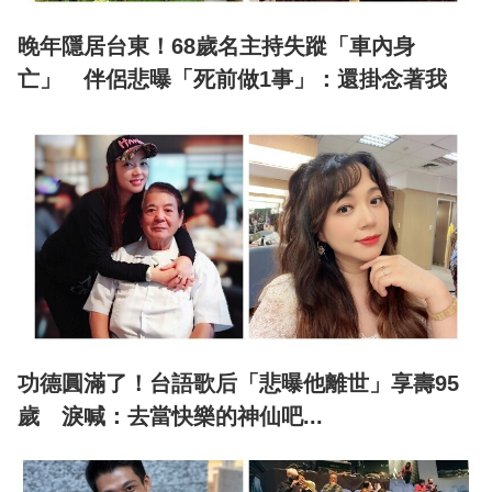
晚年隱居台東！68歲名主持失蹤「車內身
亡」 伴侶悲曝「死前做1事」：還掛念著我
功德圓滿了！台語歌后「悲曝他離世」享壽95
歲 淚喊：去當快樂的神仙吧...