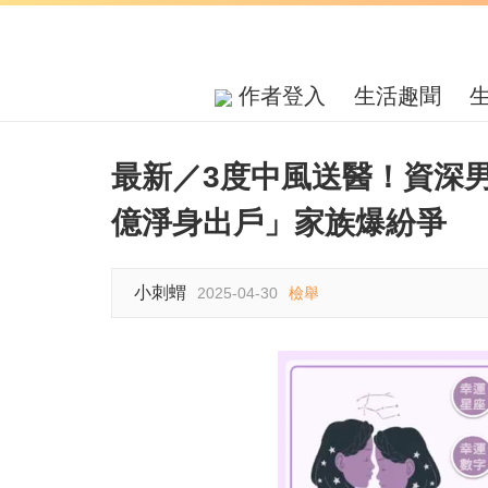
作者登入
生活趣聞
最新／3度中風送醫！資深男
億淨身出戶」家族爆紛爭
小刺蝟
2025-04-30
檢舉