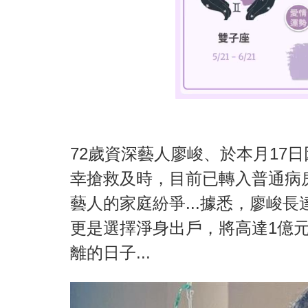
72歲資深藝人廖峻、於本月17
幸搶救及時，目前已轉入普通病
藝人的家庭紛爭...據悉，廖峻
更是選擇淨身出戶，將高達1億
離的日子...