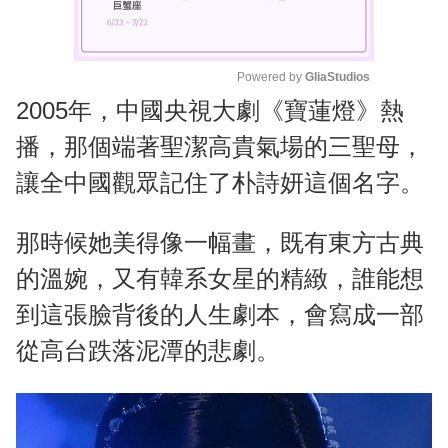
Powered by 
GliaStudios
2005年，中國央視大劇《寶蓮燈》熱
M
u
播，那個端著聖潔高貴氣場的三聖母，
t
讓全中國觀眾記住了朴詩妍這個名字。
e
那時候她美得像一幅畫，既有東方古典
的溫婉，又有韓系女星的精緻，誰能想
到這張臉背後的人生劇本，會寫成一部
從高台跌落泥潭的悲劇。