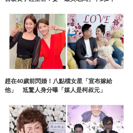
趕在40歲前閃婚！八點檔女星「宣布嫁給
他」 尪驚人身分曝「媒人是柯叔元」