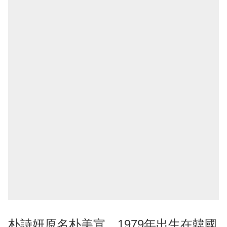
朴詩妍原名朴美宣，1979年出生在韓國