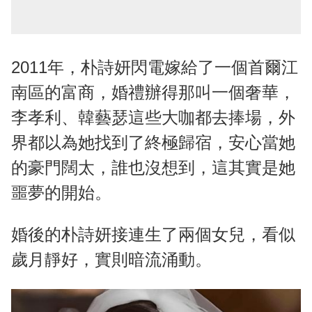
2011年，朴詩妍閃電嫁給了一個首爾江
南區的富商，婚禮辦得那叫一個奢華，
李孝利、韓藝瑟這些大咖都去捧場，外
界都以為她找到了終極歸宿，安心當她
的豪門闊太，誰也沒想到，這其實是她
噩夢的開始。
婚後的朴詩妍接連生了兩個女兒，看似
歲月靜好，實則暗流涌動。