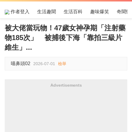
作者登入
生活趣聞
生活百科
趣味爆笑
奇聞怪
被大佬當玩物！47歲女神孕期「注射藥
物185次」 被捕後下海「靠拍三級片
維生」...
喵鼻頭02
2026-07-01
檢舉
Advertisements