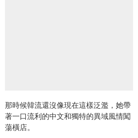
那時候韓流還沒像現在這樣泛濫，她帶
著一口流利的中文和獨特的異域風情闖
蕩橫店。