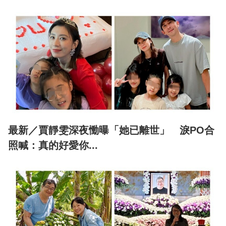
最新／賈靜雯深夜慟曝「她已離世」 淚PO合
照喊：真的好愛你...