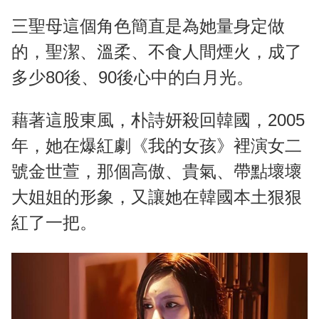
三聖母這個角色簡直是為她量身定做
的，聖潔、溫柔、不食人間煙火，成了
多少80後、90後心中的白月光。
藉著這股東風，朴詩妍殺回韓國，2005
年，她在爆紅劇《我的女孩》裡演女二
號金世萱，那個高傲、貴氣、帶點壞壞
大姐姐的形象，又讓她在韓國本土狠狠
紅了一把。