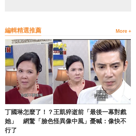
編輯精選推薦
More +
丁國琳怎麼了！？王凱猝逝前「最後一幕對戲
她」 網驚「臉色怪異像中風」憂喊：像快不
行了