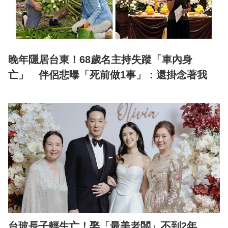
晚年隱居台東！68歲名主持失蹤「車內身
亡」 伴侶悲曝「死前做1事」：還掛念著我
台玻長子輕生亡！娶「最美老闆」不到2年